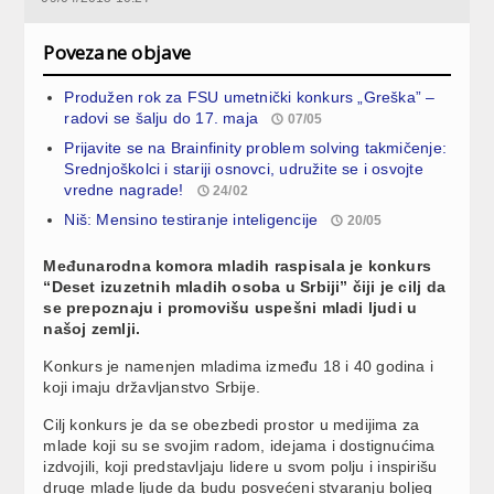
Povezane objave
Produžen rok za FSU umetnički konkurs „Greška” –
radovi se šalju do 17. maja
07/05
Prijavite se na Brainfinity problem solving takmičenje:
Srednjoškolci i stariji osnovci, udružite se i osvojte
vredne nagrade!
24/02
Niš: Mensino testiranje inteligencije
20/05
Međunarodna komora mladih raspisala je konkurs
“Deset izuzetnih mladih osoba u Srbiji” čiji je cilj da
se prepoznaju i promovišu uspešni mladi ljudi u
našoj zemlji.
Konkurs je namenjen mladima između 18 i 40 godina i
koji imaju državljanstvo Srbije.
Cilj konkurs je da se obezbedi prostor u medijima za
mlade koji su se svojim radom, idejama i dostignućima
izdvojili, koji predstavljaju lidere u svom polju i inspirišu
druge mlade ljude da budu posvećeni stvaranju boljeg