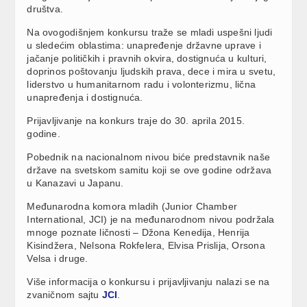
društva.
Na ovogodišnjem konkursu traže se mladi uspešni ljudi
u sledećim oblastima: unapređenje državne uprave i
jačanje političkih i pravnih okvira, dostignuća u kulturi,
doprinos poštovanju ljudskih prava, dece i mira u svetu,
liderstvo u humanitarnom radu i volonterizmu, lična
unapređenja i dostignuća.
Prijavljivanje na konkurs traje do 30. aprila 2015.
godine.
Pobednik na nacionalnom nivou biće predstavnik naše
države na svetskom samitu koji se ove godine održava
u Kanazavi u Japanu.
Međunarodna komora mladih (Junior Chamber
International, JCI) je na međunarodnom nivou podržala
mnoge poznate ličnosti – Džona Kenedija, Henrija
Kisindžera, Nelsona Rokfelera, Elvisa Prislija, Orsona
Velsa i druge.
Više informacija o konkursu i prijavljivanju nalazi se na
zvaničnom sajtu
JCI
.