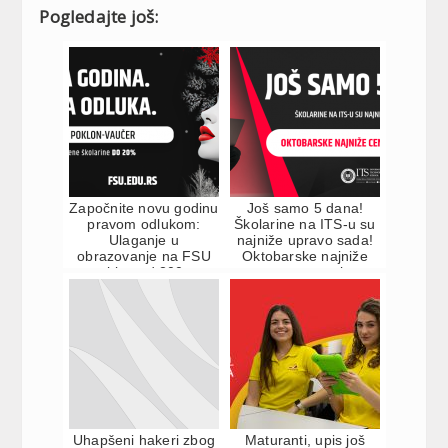
Pogledajte još:
Započnite novu godinu
Još samo 5 dana!
pravom odlukom:
Školarine na ITS-u su
Ulaganje u
najniže upravo sada!
obrazovanje na FSU
Oktobarske najniže
uz poklon od 200 evra
cene u novembru
i već sniž...
Uhapšeni hakeri zbog
Maturanti, upis još