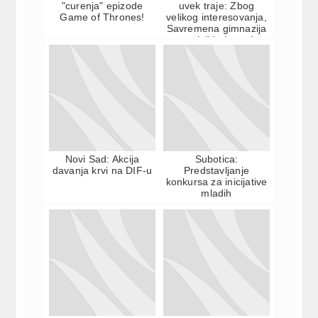
"curenja" epizode
uvek traje: Zbog
Game of Thrones!
velikog interesovanja,
Savremena gimnazija
otvara još jedno ode...
Novi Sad: Akcija
Subotica:
davanja krvi na DIF-u
Predstavljanje
konkursa za inicijative
mladih