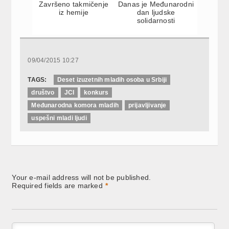
Završeno takmičenje
Danas je Međunarodni
iz hemije
dan ljudske
solidarnosti
09/04/2015 10:27
TAGS:
Deset izuzetnih mladih osoba u Srbiji
društvo
JCI
konkurs
Međunarodna komora mladih
prijavljivanje
uspešni mladi ljudi
Your e-mail address will not be published.
Required fields are marked
*