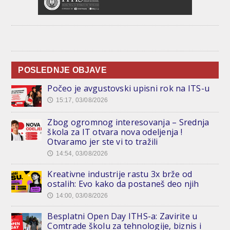
POSLEDNJE OBJAVE
Počeo je avgustovski upisni rok na ITS-u
15:17, 03/08/2026
🕔
Zbog ogromnog interesovanja – Srednja
škola za IT otvara nova odeljenja !
Otvaramo jer ste vi to tražili
14:54, 03/08/2026
🕔
Kreativne industrije rastu 3x brže od
ostalih: Evo kako da postaneš deo njih
14:00, 03/08/2026
🕔
Besplatni Open Day ITHS-a: Zavirite u
Comtrade školu za tehnologije, biznis i