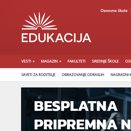
Osnovne škole
VESTI
MAGAZIN
FAKULTETI
SREDNJE ŠKOLE
OS
SAVETI ZA RODITELJE
OBRAZOVANJE ODRASLIH
NAGRADNI 