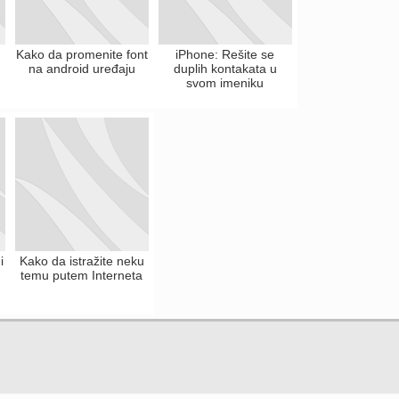
Kako da promenite font
iPhone: Rešite se
na android uređaju
duplih kontakata u
svom imeniku
i
Kako da istražite neku
temu putem Interneta