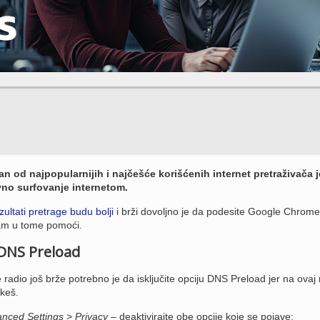
n od najpopularnijih i najčešće korišćenih internet pretraživača j
o surfovanje internetom.
zultati pretrage budu bolji
i brži dovoljno je da podesite Google Chrome,
vam u tome pomoći.
 DNS Preload
adio još brže potrebno je da isključite opciju DNS Preload jer na ovaj 
 keš.
nced Settings
>
Privacy
– deaktivirajte obe opcije koje se pojave: