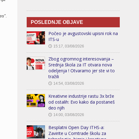
es”
.
POSLEDNJE OBJAVE
Počeo je avgustovski upisni rok na
ITS-u
15:17, 03/08/2026
🕔
Zbog ogromnog interesovanja –
Srednja škola za IT otvara nova
odeljenja ! Otvaramo jer ste vi to
tražili
14:54, 03/08/2026
🕔
Kreativne industrije rastu 3x brže
od ostalih: Evo kako da postaneš
deo njih
14:00, 03/08/2026
🕔
Besplatni Open Day ITHS-a:
Zavirite u Comtrade školu za