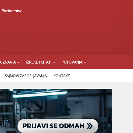
Partnerstvo
A ZNANJA
IZREKE I CITATI
PUTOVANJA
SAJMOVI ZAPOŠLJAVANJA
KONTAKT