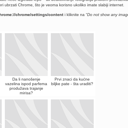
eri ubrzati Chrome, što je veoma korisno ukoliko imate slabiji internet.
hrome://chrome/settings/content
i kliknite na
“Do not show any imag
Da li nanošenje
Prvi znaci da kućne
vazelina ispod parfema
biljke pate - šta uraditi?
produžava trajanje
mirisa?