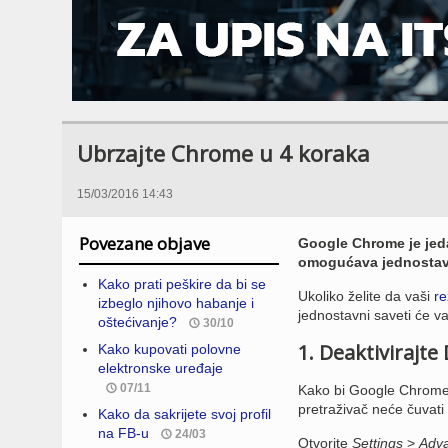
Ubrzajte Chrome u 4 koraka
15/03/2016 14:43
Povezane objave
Google Chrome je jeda
omogućava jednostavn
Kako prati peškire da bi se
Ukoliko želite da vaši
re
izbeglo njihovo habanje i
jednostavni saveti će 
oštećivanje?
30/10
1. Deaktivirajte
Kako kupovati polovne
elektronske uređaje
07/11
Kako bi Google Chrome r
pretraživač neće čuvati
Kako da sakrijete svoj profil
na FB-u
24/03
Otvorite
Settings
>
Adva