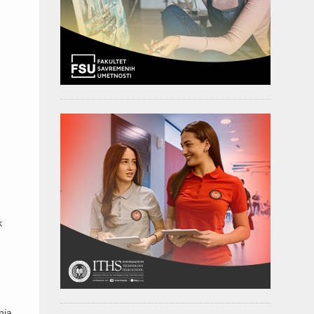
k
nja