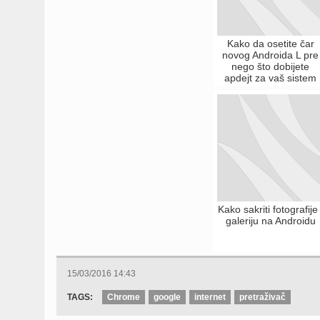
Kako da osetite čar
novog Androida L pre
nego što dobijete
apdejt za vaš sistem
Kako sakriti fotografije 
galeriju na Androidu
15/03/2016 14:43
TAGS:
Chrome
google
internet
pretraživač