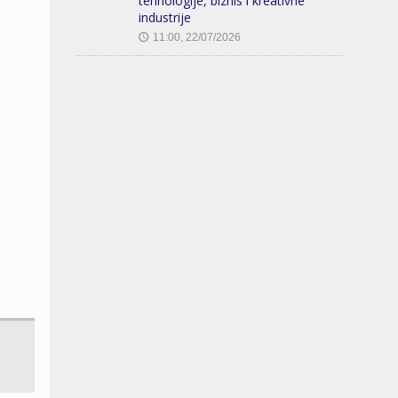
tehnologije, biznis i kreativne
industrije
11:00, 22/07/2026
🕔