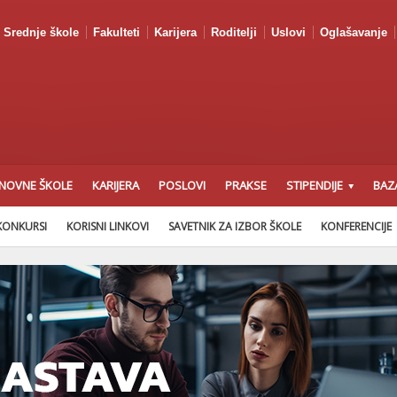
Srednje škole
Fakulteti
Karijera
Roditelji
Uslovi
Oglašavanje
NOVNE ŠKOLE
KARIJERA
POSLOVI
PRAKSE
STIPENDIJE
BAZ
KONKURSI
KORISNI LINKOVI
SAVETNIK ZA IZBOR ŠKOLE
KONFERENCIJE