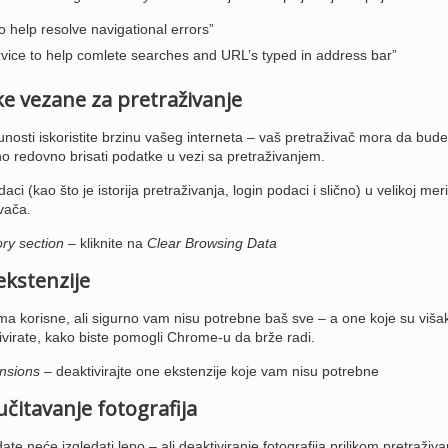
o help resolve navigational errors”
rvice to help comlete searches and URL’s typed in address bar”
ke vezane za pretraživanje
unosti iskoristite brzinu vašeg interneta – vaš pretraživač mora da bude
no redovno brisati podatke u vezi sa pretraživanjem.
aci (kao što je istorija pretraživanja, login podaci i slično) u velikoj meri
vača.
ory section
– kliknite na
Clear Browsing Data
 ekstenzije
a korisne, ali sigurno vam nisu potrebne baš sve – a one koje su viša
tivirate, kako biste pomogli Chrome-u da brže radi.
nsions
– deaktivirajte one ekstenzije koje vam nisu potrebne
 učitavanje fotografija
ate neće izgledati lepo – ali deaktiviranje fotografija prilikom pretraživa