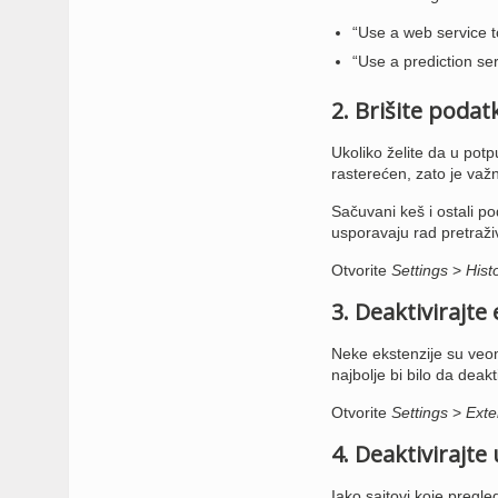
“Use a web service t
“Use a prediction se
2. Brišite podat
Ukoliko želite da u potp
rasterećen, zato je važ
Sačuvani keš i ostali pod
usporavaju rad pretraži
Otvorite
Settings
>
Hist
3. Deaktivirajte
Neke ekstenzije su veom
najbolje bi bilo da deak
Otvorite
Settings
>
Exte
4. Deaktivirajte
Iako sajtovi koje pregled