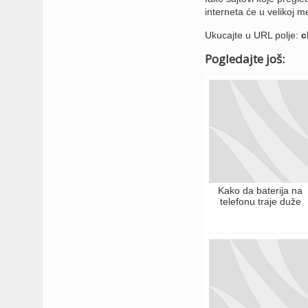
interneta će u velikoj m
Ukucajte u URL polje:
c
Pogledajte još:
Kako da baterija na
telefonu traje duže