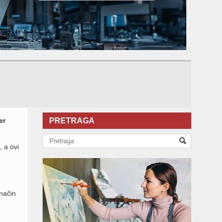
er
PRETRAGA
 a ovi
način