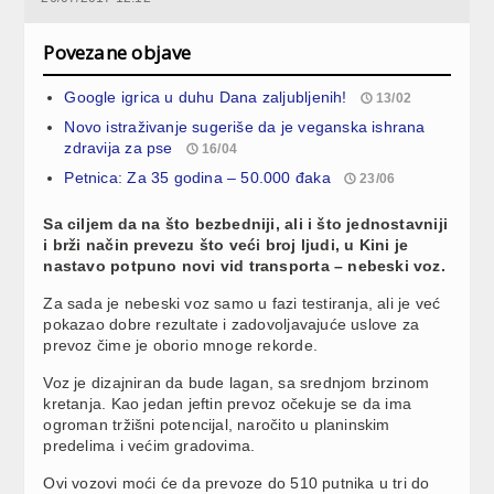
Povezane objave
Google igrica u duhu Dana zaljubljenih!
13/02
Novo istraživanje sugeriše da je veganska ishrana
zdravija za pse
16/04
Petnica: Za 35 godina – 50.000 đaka
23/06
Sa ciljem da na što bezbedniji, ali i što jednostavniji
i brži način prevezu što veći broj ljudi, u Kini je
nastavo potpuno novi vid transporta – nebeski voz.
Za sada je nebeski voz samo u fazi testiranja, ali je već
pokazao dobre rezultate i zadovoljavajuće uslove za
prevoz čime je oborio mnoge rekorde.
Voz je dizajniran da bude lagan, sa srednjom brzinom
kretanja. Kao jedan jeftin prevoz očekuje se da ima
ogroman tržišni potencijal, naročito u planinskim
predelima i većim gradovima.
Ovi vozovi moći će da prevoze do 510 putnika u tri do