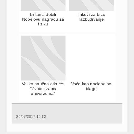
Britanci dobili
Trikovi za brzo
Nobelovu nagradu za
razbuđivanje
fiziku
Veliko naučno otkriće:
Voće kao nacionalno
"Zvučni zapis
blago
univerzuma"
26/07/2017 12:12