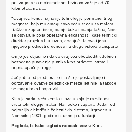
pet vagona sa maksimalnom brzinom vožnje od 70
kilometara na sat.
“Ovaj voz koristi najnoviju tehnologiju permanentnog
magneta, koja mu omogućava veću snagu sa malom
fizičkom zapreminom, manje buke i manje težine, čime
se ostvaruje bolja operativna efikasnost”, kaže tehnički
direktor projekta Liu Iuven, dodajući da ovo i jesu
njegove prednosti u odnosu na druge vidove transporta.
On je još objasnio i da će ovaj voz obezbediti udobno i
bezbedno putovanje putnika kroz brdovite, strme i
nepristupačnije regije.
Još jedna od prednosti je i ta što je postavljanje i
održavanje ovakve železničke mreže jeftinije, a takođe
se mogu brzo i napraviti.
Kina je sada treća zemlja u svetu koja je razvila ovu
vrstu tehnologije, nakon Nemačke i Japana. Jedan od
najranijih električnih železničkih sistema, izgrađen u
Nemačkoj 1901. godine i danas je u funkciji.
Pogledajte kako izgleda nebeski voz u Kini: