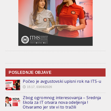
POSLEDNJE OBJAVE
Počeo je avgustovski upisni rok na ITS-u
15:17, 03/08/2026
🕔
Zbog ogromnog interesovanja – Srednja
škola za IT otvara nova odeljenja !
Otvaramo jer ste vi to tražili