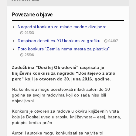
Povezane objave
Nagradni konkurs za mlade modne dizajnere
01/03
Raspisan deseti ex-YU konkurs za grafiku
04/07
Foto konkurs “Zemlja nema mesta za plastiku”
25/06
Zadužbina “Dositej Obradović” raspisala je
književni konkurs za nagradu “Dositejevo zlatno
pero” koji je otvoren do 30. juna 2016. godine.
Na konkursu mogu učestvovati mladi autori do 30
godina sa svojim radovima koji do sada nisu bili
objavljivani.
Konkurs je otvoren za radove u okviru književnih vrsta
koje je Dositej uveo u srpsku književnost – esej, basna,
putopis, kratka priča.
Autori i autorke mogu konkurisati sa najviše tri