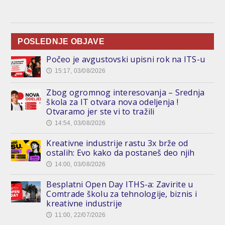
POSLEDNJE OBJAVE
Počeo je avgustovski upisni rok na ITS-u
15:17, 03/08/2026
🕔
Zbog ogromnog interesovanja – Srednja
škola za IT otvara nova odeljenja !
Otvaramo jer ste vi to tražili
14:54, 03/08/2026
🕔
Kreativne industrije rastu 3x brže od
ostalih: Evo kako da postaneš deo njih
14:00, 03/08/2026
🕔
Besplatni Open Day ITHS-a: Zavirite u
Comtrade školu za tehnologije, biznis i
kreativne industrije
11:00, 22/07/2026
🕔