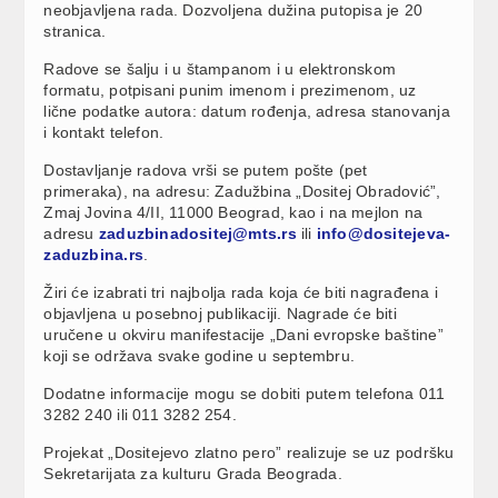
neobjavljena rada. Dozvoljena dužina putopisa je 20
stranica.
Radove se šalju i u štampanom i u elektronskom
formatu, potpisani punim imenom i prezimenom, uz
lične podatke autora: datum rođenja, adresa stanovanja
i kontakt telefon.
Dostavljanje radova vrši se putem pošte (pet
primeraka), na adresu: Zadužbina „Dositej Obradović”,
Zmaj Jovina 4/II, 11000 Beograd, kao i na mejlon na
adresu
zaduzbinadositej@mts.rs
ili
info@dositejeva-
zaduzbina.rs
.
Žiri će izabrati tri najbolja rada koja će biti nagrađena i
objavljena u posebnoj publikaciji. Nagrade će biti
uručene u okviru manifestacije „Dani evropske baštine”
koji se održava svake godine u septembru.
Dodatne informacije mogu se dobiti putem telefona 011
3282 240 ili 011 3282 254.
Projekat „Dositejevo zlatno pero” realizuje se uz podršku
Sekretarijata za kulturu Grada Beograda.