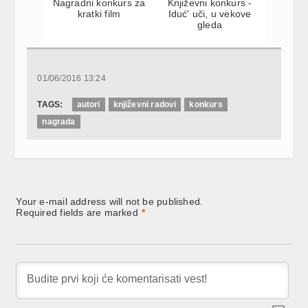
Nagradni konkurs za
Književni konkurs -
kratki film
Iduć' uči, u vekove
gleda
01/06/2016 13:24
TAGS:
autori
književni radovi
konkurs
nagrada
Your e-mail address will not be published.
Required fields are marked
*