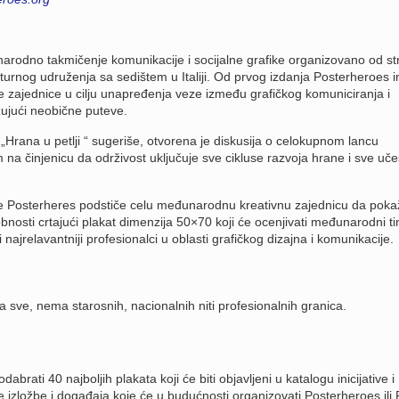
rodno takmičenje komunikacije i socijalne grafike organizovano od st
lturnog udruženja sa sedištem u Italiji. Od prvog izdanja Posterheroes 
vne zajednice u cilju unapređenja veze između grafičkog komuniciranja i
žujući neobične puteve.
Hrana u petlji “ sugeriše, otvorena je diskusija o celokupnom lancu
 na činjenicu da održivost uključuje sve cikluse razvoja hrane i sve uč
e Posterheres podstiče celu međunarodnu kreativnu zajednicu da poka
bnosti crtajući plakat dimenzija 50×70 koji će ocenjivati međunarodni t
i najrelavantniji profesionalci u oblasti grafičkog dizajna i komunikacije.
a sve, nema starosnih, nacionalnih niti profesionalnih granica.
abrati 40 najboljih plakata koji će biti objavljeni u katalogu inicijative i
 izložbe i događaja koje će u budućnosti organizovati Posterheroes ili 