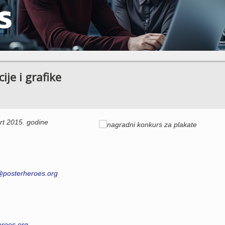
je i grafike
t 2015. godine
@posterheroes.org
roes.org