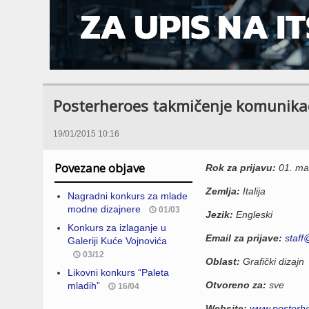
Posterheroes takmičenje komunikaci
19/01/2015 10:16
Povezane objave
Rok za prijavu:
01. mar
Zemlja:
Italija
Nagradni konkurs za mlade
modne dizajnere
01/03
Jezik:
Engleski
Konkurs za izlaganje u
Email za prijave:
staff
Galeriji Kuće Vojnovića
03/12
Oblast:
Grafički dizajn
Likovni konkurs “Paleta
Otvoreno za:
sve
mladih”
16/04
Website:
www.posterhe