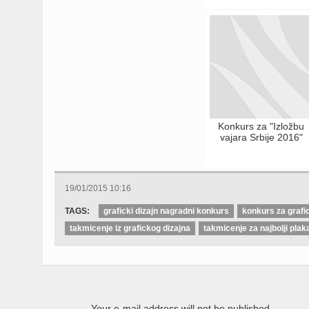
Konkurs za "Izložbu
vajara Srbije 2016"
19/01/2015 10:16
TAGS:
graficki dizajn nagradni konkurs
konkurs za grafic
takmicenje iz grafickog dizajna
takmicenje za najbolji plak
Your e-mail address will not be published.