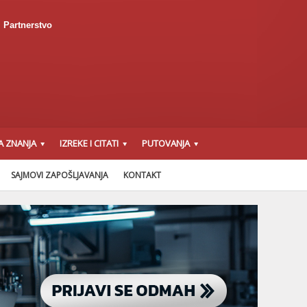
Partnerstvo
A ZNANJA
IZREKE I CITATI
PUTOVANJA
SAJMOVI ZAPOŠLJAVANJA
KONTAKT