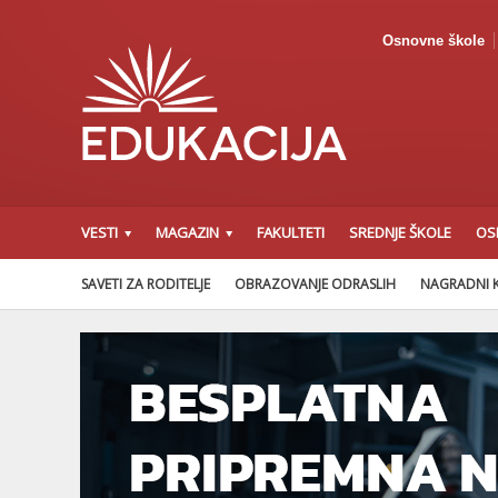
Osnovne škole
VESTI
MAGAZIN
FAKULTETI
SREDNJE ŠKOLE
OS
SAVETI ZA RODITELJE
OBRAZOVANJE ODRASLIH
NAGRADNI 