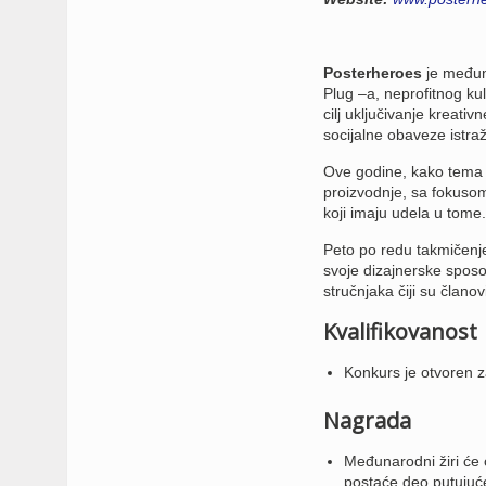
Posterheroes
je međuna
Plug –a, neprofitnog ku
cilj uključivanje kreati
socijalne obaveze istra
Ove godine, kako tema „
proizvodnje, sa fokusom
koji imaju udela u tome.
Peto po redu takmičenj
svoje dizajnerske sposo
stručnjaka čiji su članov
Kvalifikovanost
Konkurs je otvoren z
Nagrada
Međunarodni žiri će od
postaće deo putujuće