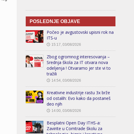
POSLEDNJE OBJAVE
Počeo je avgustovski upisni rok na
ITS-u
15:17, 03/08/2026
🕔
Zbog ogromnog interesovanja –
Srednja škola za IT otvara nova
odeljenja ! Otvaramo jer ste vi to
tražili
14:54, 03/08/2026
🕔
Kreativne industrije rastu 3x brže
od ostalih: Evo kako da postaneš
deo njih
14:00, 03/08/2026
🕔
Besplatni Open Day ITHS-a:
Zavirite u Comtrade školu za