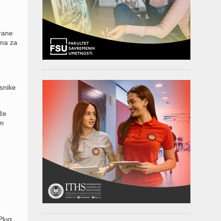
rane
ima za
esnike
že
im
Plug