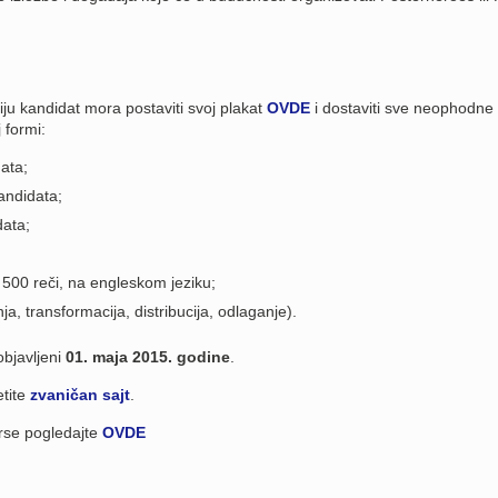
ju kandidat mora postaviti svoj plakat
OVDE
i dostaviti sve neophodne
 formi:
ata;
andidata;
data;
 500 reči, na engleskom jeziku;
ja, transformacija, distribucija, odlaganje).
objavljeni
01. maja 2015. godine
.
etite
zvaničan sajt
.
rse pogledajte
OVDE