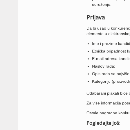
udruženje.
Prijava
Da bi ušao u konkurenci
elemente u elektronskoj
Ime i prezime kandid
Etnička pripadnost k
E-mail adresa kandi
Naslov rada;
Opis rada sa najviše
Kategoriju (proizvodn
Odabarani plakati biće 
Za više informacija pos
Ostale nagradne konku
Pogledajte još: