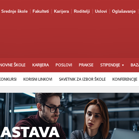
Srednje škole
Fakulteti
Karijera
Roditelji
Uslovi
Oglašavanje
NOVNE ŠKOLE
KARIJERA
POSLOVI
PRAKSE
STIPENDIJE
BAZ
KONKURSI
KORISNI LINKOVI
SAVETNIK ZA IZBOR ŠKOLE
KONFERENCIJE