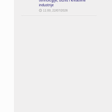
tehnologije, biznis i kreativne
industrije
11:00, 22/07/2026
🕔