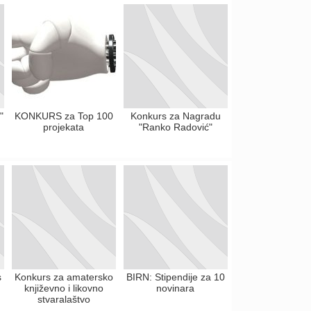
"
KONKURS za Top 100
Konkurs za Nagradu
projekata
"Ranko Radović"
s
Konkurs za amatersko
BIRN: Stipendije za 10
književno i likovno
novinara
stvaralaštvo