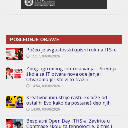
POSLEDNJE OBJAVE
Počeo je avgustovski upisni rok na ITS-u
15:17, 03/08/2026
🕔
Zbog ogromnog interesovanja – Srednja
škola za IT otvara nova odeljenja !
Otvaramo jer ste vi to tražili
14:54, 03/08/2026
🕔
Kreativne industrije rastu 3x brže od
ostalih: Evo kako da postaneš deo njih
14:00, 03/08/2026
🕔
Besplatni Open Day ITHS-a: Zavirite u
Comtrade školu za tehnologije, biznis i