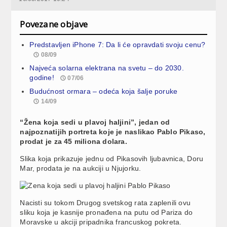
Povezane objave
Predstavljen iPhone 7: Da li će opravdati svoju cenu?
08/09
Najveća solarna elektrana na svetu – do 2030.
godine!
07/06
Budućnost ormara – odeća koja šalje poruke
14/09
“Žena koja sedi u plavoj haljini”, jedan od
najpoznatijih portreta koje je naslikao Pablo Pikaso,
prodat je za 45 miliona dolara.
Slika koja prikazuje jednu od Pikasovih ljubavnica, Doru
Mar, prodata je na aukciji u Njujorku.
Nacisti su tokom Drugog svetskog rata zaplenili ovu
sliku koja je kasnije pronađena na putu od Pariza do
Moravske u akciji pripadnika francuskog pokreta.