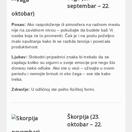
septembar – 22.
oktobar)
Posao:
Ako raspoloženje ili atmosfera na radnom mestu
nije na zavidnom nivou – pokušajte da budete baš Vi
osoba koja će to promeniti. Čak je i na poslu poželjno
malo opuštanja kako bi se razbila tenzija i povećala
produktivnost.
Ljubav:
Slobodni pripadnici znaka bi trebalo da se
zapitaju koliko su sigurni u svoje emocije pre nego što
donesu neke odluke. Ako ste u vezi – uživajte u ovom
periodu i nemojte brinuti ni oko čega – sve ide kako
treba.
Zdravlje:
U odličnoj ste psiho-fizičkoj formi.
Škorpija (23.
oktobar – 22.
novembar)