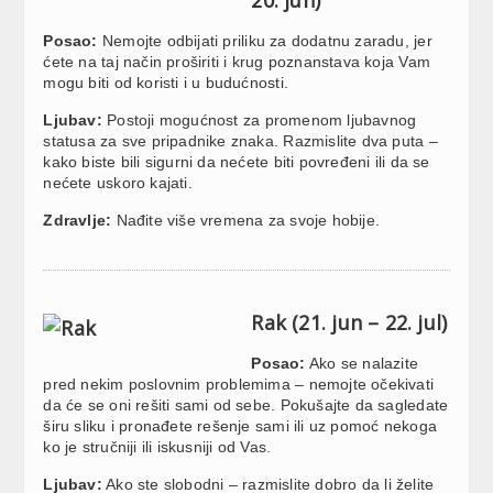
Posao:
Nemojte odbijati priliku za dodatnu zaradu, jer
ćete na taj način proširiti i krug poznanstava koja Vam
mogu biti od koristi i u budućnosti.
Ljubav:
Postoji mogućnost za promenom ljubavnog
statusa za sve pripadnike znaka. Razmislite dva puta –
kako biste bili sigurni da nećete biti povređeni ili da se
nećete uskoro kajati.
Zdravlje:
Nađite više vremena za svoje hobije.
Rak (21. jun – 22. jul)
Posao:
Ako se nalazite
pred nekim poslovnim problemima – nemojte očekivati
da će se oni rešiti sami od sebe. Pokušajte da sagledate
širu sliku i pronađete rešenje sami ili uz pomoć nekoga
ko je stručniji ili iskusniji od Vas.
Ljubav:
Ako ste slobodni – razmislite dobro da li želite