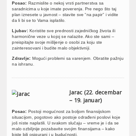
Posao:
Razmislite o nekoj vrsti partnerstva sa
saradnicima u koje imate poverenja. Pre nego što taj
plan iznesete u javnost – stavite sve “na papir” i vidite
da li bi se to Vama isplatilo.
Ljubav:
Koristite sve prednosti zajedničkog života ili
harmonične veze u kojoj se nalazite. Ako ste sami –
preispitajte svoje mišljenje o osobi za koju ste
zainteresovani i budite malo objektivniji.
Zdravlje:
Mogući problemi sa varenjem. Obratite pažnju
na ishranu.
Jarac (22. decembar
– 19. januar)
Posao:
Postoji mogućnost za boljom finansijskom
situacijom, pogotovo ako postoje odrađeni poslovi koje
još niste naplatili. U svakom slučaju – vreme je i da se
malo ozbiljnije pozabavite svojim finansijama – kako
biste bili osigurani i u budućnosti.