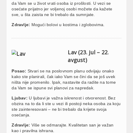
da Vam se u život vrati osoba iz prošlosti. U vezi se
osećate prijatno jer voljenoj osobi možete da kažete
sve, u šta zaista ne bi trebalo da sumnjate.
Zdravlje:
Mogući bolovi u kostima i zglobovima.
Lav (23. jul – 22.
avgust)
Posao:
Stvari se na poslovnom planu odvijaju onako
kako ste planirali, čak iako Vam se čini da se još uvek
ništa nije promenilo. Ipak, nastavite da radite na tome
da Vam se ispune svi planovi za napredak.
Ljubav:
U ljubavi je važna iskrenost i otvorenost. Bez
obzira na to da li ste u vezi ili postoji neka osoba za koju
ste zainteresovani – ne bi trebalo da krijete svoja
osećanja.
Zdravlje:
Više se odmarajte. Kvalitetan san je važan
kao i pravilna ishrana.