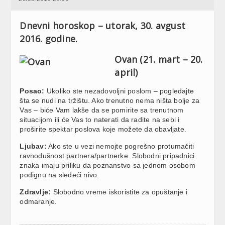
Dnevni horoskop – utorak, 30. avgust
2016. godine.
Ovan (21. mart – 20.
april)
Posao:
Ukoliko ste nezadovoljni poslom – pogledajte
šta se nudi na tržištu. Ako trenutno nema ništa bolje za
Vas – biće Vam lakše da se pomirite sa trenutnom
situacijom ili će Vas to naterati da radite na sebi i
proširite spektar poslova koje možete da obavljate.
Ljubav:
Ako ste u vezi nemojte pogrešno protumačiti
ravnodušnost partnera/partnerke. Slobodni pripadnici
znaka imaju priliku da poznanstvo sa jednom osobom
podignu na sledeći nivo.
Zdravlje:
Slobodno vreme iskoristite za opuštanje i
odmaranje.