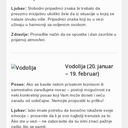
Ljubav:
Slobodni pripadnici znaka bi trebalo da
preuzmu inicijativu ukoliko žele da iz situacije u kojoj se
nalaze izvuku više. Pripadnici znaka koji su u vezi
uživaju u harmoniji sa voljenom osobom.
Zdravlje:
Pronađite način da se opustite i dan završite u
prijatnoj atmosferi.
Vodolija (20. januar
– 19. februar)
Posao:
Ako se bavite nekim privatnim biznisom ili
samostalno zarađujete novac – postoji mogućnost za
neki konkretniji posao koji Vam može doneti i veću
zaradu od uobičajne. Nemojte propustiti tu priliku!
Ljubav:
Iako imate potrebu da konačno iskažete svoje
emocije – procenite da li je ovo najbolji trenutak za to.
Ako ste u vezi – ne zaboravite da su sitni znaci pažnje
nešto što se pamti.