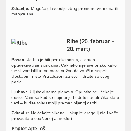
Zdravlje:
Moguće glavobolje zbog promene vremena ili
manjka sna.
Ribe (20. februar –
20. mart)
Posao:
Jedno je biti perfekcionista, a drugo –
opterećivati se sitnicama. Čak iako nije sve onako kako
ste vi zamislili to ne mora nužno da znači neuspeh.
Uostalom, niste Vi zaduženi za sve – držite se svog
posla.
Ljubav:
U ljubavi nema planova. Opustite se i čekajte –
desiće Vam se kad se najmanje budete nadali. Ako ste u
vezi – budite tolerantniji prema voljenoj osobi.
Zdravlje:
Ne čekajte vikend – skupite drage ljude i veče
provedite u opuštenoj atmosferi.
Pogledajte još: