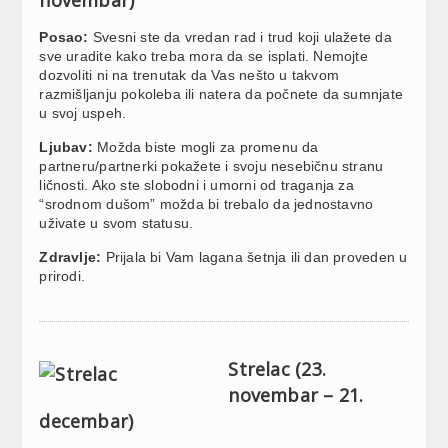
Posao:
Svesni ste da vredan rad i trud koji ulažete da
sve uradite kako treba mora da se isplati. Nemojte
dozvoliti ni na trenutak da Vas nešto u takvom
razmišljanju pokoleba ili natera da počnete da sumnjate
u svoj uspeh.
Ljubav:
Možda biste mogli za promenu da
partneru/partnerki pokažete i svoju nesebičnu stranu
ličnosti. Ako ste slobodni i umorni od traganja za
“srodnom dušom” možda bi trebalo da jednostavno
uživate u svom statusu.
Zdravlje:
Prijala bi Vam lagana šetnja ili dan proveden u
prirodi.
Strelac (23.
novembar – 21.
decembar)