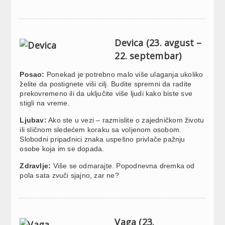
Devica (23. avgust –
22. septembar)
Posao:
Ponekad je potrebno malo više ulaganja ukoliko
želite da postignete viši cilj. Budite spremni da radite
prekovremeno ili da uključite više ljudi kako biste sve
stigli na vreme.
Ljubav:
Ako ste u vezi – razmislite o zajedničkom životu
ili sličnom sledećem koraku sa voljenom osobom.
Slobodni pripadnici znaka uspešno privlače pažnju
osobe koja im se dopada.
Zdravlje:
Više se odmarajte. Popodnevna dremka od
pola sata zvuči sjajno, zar ne?
Vaga (23.