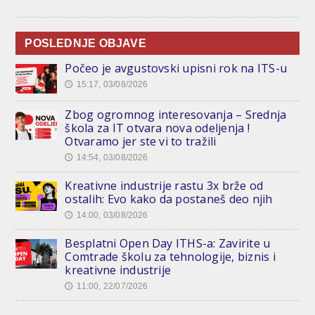
POSLEDNJE OBJAVE
Počeo je avgustovski upisni rok na ITS-u
15:17, 03/08/2026
🕔
Zbog ogromnog interesovanja – Srednja
škola za IT otvara nova odeljenja !
Otvaramo jer ste vi to tražili
14:54, 03/08/2026
🕔
Kreativne industrije rastu 3x brže od
ostalih: Evo kako da postaneš deo njih
14:00, 03/08/2026
🕔
Besplatni Open Day ITHS-a: Zavirite u
Comtrade školu za tehnologije, biznis i
kreativne industrije
11:00, 22/07/2026
🕔