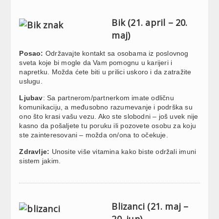
Bik (21. april – 20.
maj)
Posao:
Održavajte kontakt sa osobama iz poslovnog
sveta koje bi mogle da Vam pomognu u karijeri i
napretku. Možda ćete biti u prilici uskoro i da zatražite
uslugu.
Ljubav
: Sa partnerom/partnerkom imate odličnu
komunikaciju, a međusobno razumevanje i podrška su
ono što krasi vašu vezu. Ako ste slobodni – još uvek nije
kasno da pošaljete tu poruku ili pozovete osobu za koju
ste zainteresovani – možda on/ona to očekuje.
Zdravlje:
Unosite više vitamina kako biste održali imuni
sistem jakim.
Blizanci (21. maj –
20. jun)