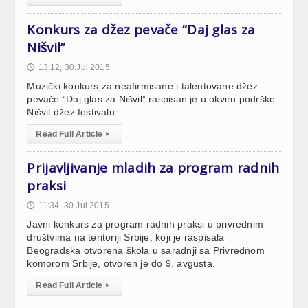
Konkurs za džez pevače “Daj glas za
Nišvil”
13:12, 30.Jul 2015
🕔
Muzički konkurs za neafirmisane i talentovane džez
pevače “Daj glas za Nišvil” raspisan je u okviru podrške
Nišvil džez festivalu.
Read Full Article
▸
Prijavljivanje mladih za program radnih
praksi
11:34, 30.Jul 2015
🕔
Javni konkurs za program radnih praksi u privrednim
društvima na teritoriji Srbije, koji je raspisala
Beogradska otvorena škola u saradnji sa Privrednom
komorom Srbije, otvoren je do 9. avgusta.
Read Full Article
▸