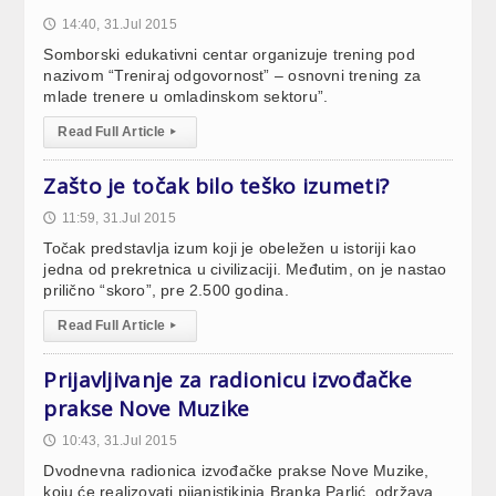
14:40, 31.Jul 2015
🕔
Somborski edukativni centar organizuje trening pod
nazivom “Treniraj odgovornost” – osnovni trening za
mlade trenere u omladinskom sektoru”.
Read Full Article
▸
Zašto je točak bilo teško izumeti?
11:59, 31.Jul 2015
🕔
Točak predstavlja izum koji je obeležen u istoriji kao
jedna od prekretnica u civilizaciji. Međutim, on je nastao
prilično “skoro”, pre 2.500 godina.
Read Full Article
▸
Prijavljivanje za radionicu izvođačke
prakse Nove Muzike
10:43, 31.Jul 2015
🕔
Dvodnevna radionica izvođačke prakse Nove Muzike,
koju će realizovati pijanistikinja Branka Parlić, održava