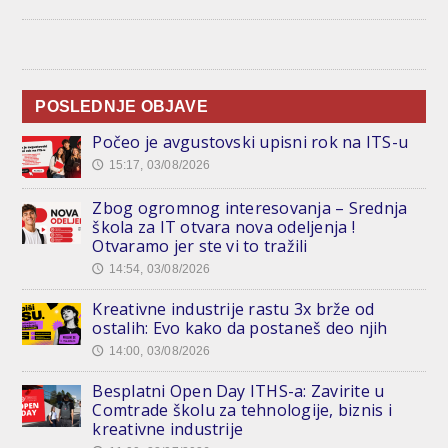
POSLEDNJE OBJAVE
Počeo je avgustovski upisni rok na ITS-u
15:17, 03/08/2026
🕔
Zbog ogromnog interesovanja – Srednja
škola za IT otvara nova odeljenja !
Otvaramo jer ste vi to tražili
14:54, 03/08/2026
🕔
Kreativne industrije rastu 3x brže od
ostalih: Evo kako da postaneš deo njih
14:00, 03/08/2026
🕔
Besplatni Open Day ITHS-a: Zavirite u
Comtrade školu za tehnologije, biznis i
kreativne industrije