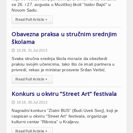
se 26. i 27. avgusta u Muzičkoj školi “Isidor Bajić” u
Novom Sadu.
Read Full Article
▸
Obavezna praksa u stručnim srednjim
školama
10:28, 31.Jul 2015
🕔
Svaka stručna srednja škola moraće da obezbedi
praksu svojim učenicima, tako što će imati partnera u
privredi, rekao je ministar prosvete Srđan Verbić.
Read Full Article
▸
Konkurs u okviru “Street Art” festivala
16:16, 30.Jul 2015
🕔
Nagradni konkurs “Zlatni BUS” (Budi Uvek Svoj), koji je
raspisan u okviru “Street Art” festivala, organizuje
kulturni centar “Ribnica” u Kraljevu.
Read Full Article
▸