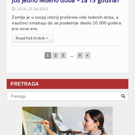
Još jedno ledeno doba – za 15 godina?
13:19, 27.Jul 2015
🕔
Zemlja je u svojoj istoriji preživela više ledenih doba, a
naučnici smatraju da se poslednje desilo 10.000 godina
pre nove ere.
Read Full Article
▸
1
2
3
…
6
▸
PRETRAGA