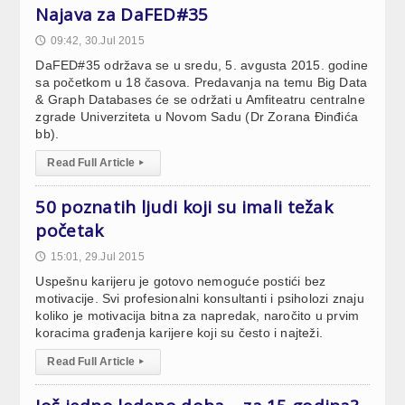
Najava za DaFED#35
09:42, 30.Jul 2015
🕔
DaFED#35 održava se u sredu, 5. avgusta 2015. godine
sa početkom u 18 časova. Predavanja na temu Big Data
& Graph Databases će se održati u Amfiteatru centralne
zgrade Univerziteta u Novom Sadu (Dr Zorana Đinđića
bb).
Read Full Article
▸
50 poznatih ljudi koji su imali težak
početak
15:01, 29.Jul 2015
🕔
Uspešnu karijeru je gotovo nemoguće postići bez
motivacije. Svi profesionalni konsultanti i psiholozi znaju
koliko je motivacija bitna za napredak, naročito u prvim
koracima građenja karijere koji su često i najteži.
Read Full Article
▸