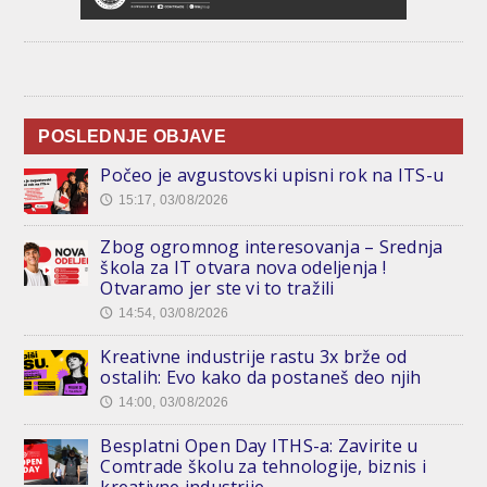
POSLEDNJE OBJAVE
Počeo je avgustovski upisni rok na ITS-u
15:17, 03/08/2026
🕔
Zbog ogromnog interesovanja – Srednja
škola za IT otvara nova odeljenja !
Otvaramo jer ste vi to tražili
14:54, 03/08/2026
🕔
Kreativne industrije rastu 3x brže od
ostalih: Evo kako da postaneš deo njih
14:00, 03/08/2026
🕔
Besplatni Open Day ITHS-a: Zavirite u
Comtrade školu za tehnologije, biznis i
kreativne industrije