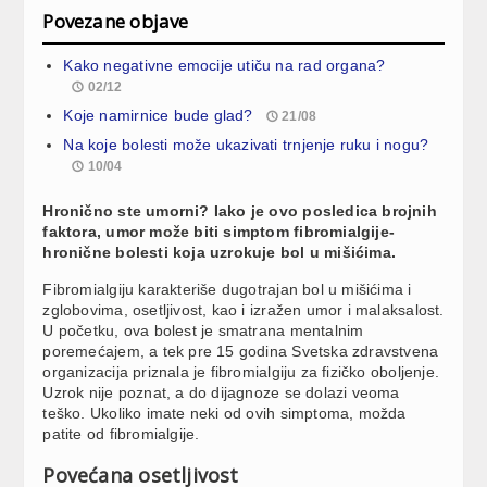
Povezane objave
Kako negativne emocije utiču na rad organa?
02/12
Koje namirnice bude glad?
21/08
Na koje bolesti može ukazivati trnjenje ruku i nogu?
10/04
Hronično ste umorni? Iako je ovo posledica brojnih
faktora, umor može biti simptom fibromialgije-
hronične bolesti koja uzrokuje bol u mišićima.
Fibromialgiju karakteriše dugotrajan bol u mišićima i
zglobovima, osetljivost, kao i izražen umor i malaksalost.
U početku, ova bolest je smatrana mentalnim
poremećajem, a tek pre 15 godina Svetska zdravstvena
organizacija priznala je fibromialgiju za fizičko oboljenje.
Uzrok nije poznat, a do dijagnoze se dolazi veoma
teško. Ukoliko imate neki od ovih simptoma, možda
patite od fibromialgije.
Povećana osetljivost