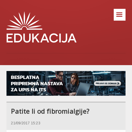
☰
Patite li od fibromialgije?
21/09/2017 15:23