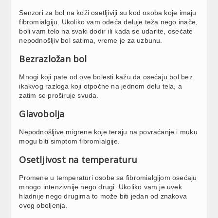
Senzori za bol na koži osetljiviji su kod osoba koje imaju
fibromialgiju. Ukoliko vam odeća deluje teža nego inače,
boli vam telo na svaki dodir ili kada se udarite, osećate
nepodnošljiv bol satima, vreme je za uzbunu.
Bezrazložan bol
Mnogi koji pate od ove bolesti kažu da osećaju bol bez
ikakvog razloga koji otpočne na jednom delu tela, a
zatim se proširuje svuda.
Glavobolja
Nepodnošljive migrene koje teraju na povraćanje i muku
mogu biti simptom fibromialgije.
Osetljivost na temperaturu
Promene u temperaturi osobe sa fibromialgijom osećaju
mnogo intenzivnije nego drugi. Ukoliko vam je uvek
hladnije nego drugima to može biti jedan od znakova
ovog oboljenja.