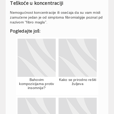
Teškoće u koncentraciji
Nemogućnost koncentracije ili osećaja da su vam misli
zamućene jedan je od simptoma fibromialgije poznat pd
nazivom “fibro magla”.
Pogledajte još:
Bahovim
Kako se prirodno rešiti
kompozicijama protiv
žuljeva
insomnije?