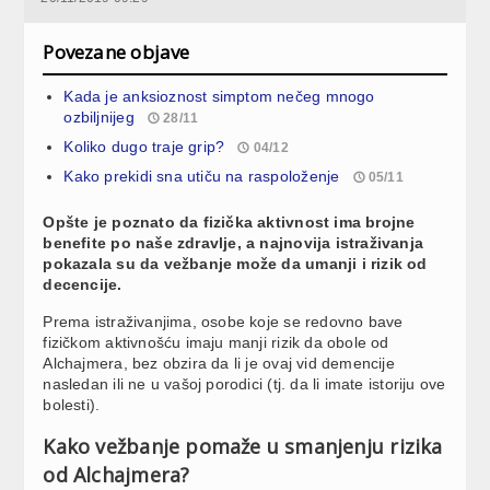
Povezane objave
Kada je anksioznost simptom nečeg mnogo
ozbiljnijeg
28/11
Koliko dugo traje grip?
04/12
Kako prekidi sna utiču na raspoloženje
05/11
Opšte je poznato da fizička aktivnost ima brojne
benefite po naše zdravlje, a najnovija istraživanja
pokazala su da vežbanje može da umanji i rizik od
decencije.
Prema istraživanjima, osobe koje se redovno bave
fizičkom aktivnošću imaju manji rizik da obole od
Alchajmera, bez obzira da li je ovaj vid demencije
nasledan ili ne u vašoj porodici (tj. da li imate istoriju ove
bolesti).
Kako vežbanje pomaže u smanjenju rizika
od Alchajmera?