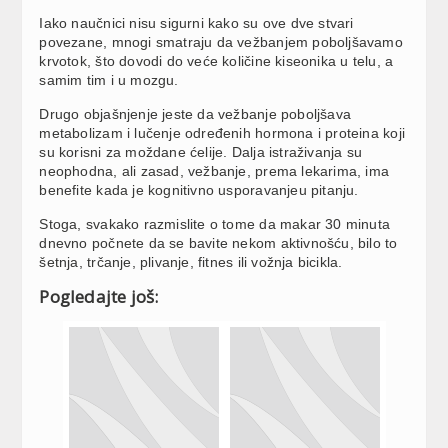
Iako naučnici nisu sigurni kako su ove dve stvari
povezane, mnogi smatraju da vežbanjem poboljšavamo
krvotok, što dovodi do veće količine kiseonika u telu, a
samim tim i u mozgu.
Drugo objašnjenje jeste da vežbanje poboljšava
metabolizam i lučenje određenih hormona i proteina koji
su korisni za moždane ćelije. Dalja istraživanja su
neophodna, ali zasad, vežbanje, prema lekarima, ima
benefite kada je kognitivno usporavanjeu pitanju.
Stoga, svakako razmislite o tome da makar 30 minuta
dnevno počnete da se bavite nekom aktivnošću, bilo to
šetnja, trčanje, plivanje, fitnes ili vožnja bicikla.
Pogledajte još: