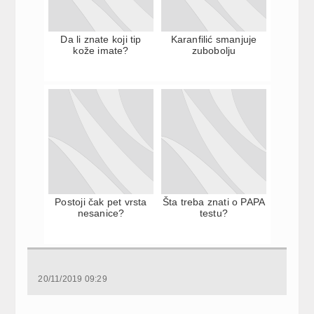
Da li znate koji tip
Karanfilić smanjuje
kože imate?
zubobolju
Postoji čak pet vrsta
Šta treba znati o PAPA
nesanice?
testu?
20/11/2019 09:29