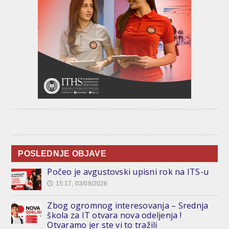
POSLEDNJE OBJAVE
Počeo je avgustovski upisni rok na ITS-u
15:17, 03/08/2026
🕔
Zbog ogromnog interesovanja – Srednja
škola za IT otvara nova odeljenja !
Otvaramo jer ste vi to tražili