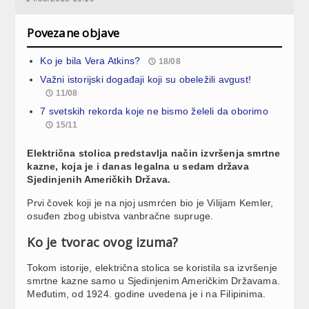
Povezane objave
Ko je bila Vera Atkins?
18/08
Važni istorijski događaji koji su obeležili avgust!
11/08
7 svetskih rekorda koje ne bismo želeli da oborimo
15/11
Električna stolica predstavlja način izvršenja smrtne
kazne, koja je i danas legalna u sedam država
Sjedinjenih Američkih Država.
Prvi čovek koji je na njoj usmrćen bio je Vilijam Kemler,
osuđen zbog ubistva vanbračne supruge.
Ko je tvorac ovog izuma?
Tokom istorije, električna stolica se koristila sa izvršenje
smrtne kazne samo u Sjedinjenim Američkim Državama.
Međutim, od 1924. godine uvedena je i na Filipinima.