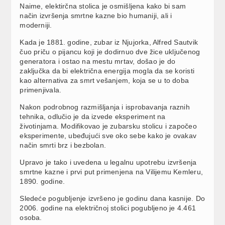
Naime, elektirčna stolica je osmišljena kako bi sam
način izvršenja smrtne kazne bio humaniji, ali i
moderniji.
Kada je 1881. godine, zubar iz Njujorka, Alfred Sautvik
čuo priču o pijancu koji je dodirnuo dve žice uključenog
generatora i ostao na mestu mrtav, došao je do
zaključka da bi električna energija mogla da se koristi
kao alternativa za smrt vešanjem, koja se u to doba
primenjivala.
Nakon podrobnog razmišljanja i isprobavanja raznih
tehnika, odlučio je da izvede eksperiment na
životinjama. Modifikovao je zubarsku stolicu i započeo
eksperimente, ubeđujući sve oko sebe kako je ovakav
način smrti brz i bezbolan.
Upravo je tako i uvedena u legalnu upotrebu izvršenja
smrtne kazne i prvi put primenjena na Vilijemu Kemleru,
1890. godine.
Sledeće pogubljenje izvršeno je godinu dana kasnije. Do
2006. godine na električnoj stolici pogubljeno je 4.461
osoba.