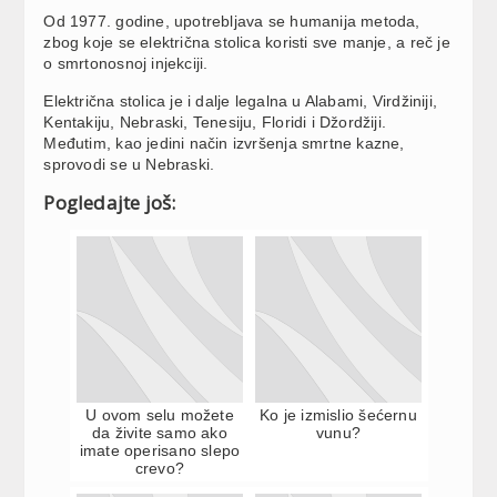
Od 1977. godine, upotrebljava se humanija metoda,
zbog koje se električna stolica koristi sve manje, a reč je
o smrtonosnoj injekciji.
Električna stolica je i dalje legalna u Alabami, Virdžiniji,
Kentakiju, Nebraski, Tenesiju, Floridi i Džordžiji.
Međutim, kao jedini način izvršenja smrtne kazne,
sprovodi se u Nebraski.
Pogledajte još:
U ovom selu možete
Ko je izmislio šećernu
da živite samo ako
vunu?
imate operisano slepo
crevo?