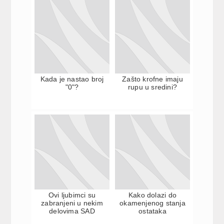
Kada je nastao broj
Zašto krofne imaju
"0"?
rupu u sredini?
Ovi ljubimci su
Kako dolazi do
zabranjeni u nekim
okamenjenog stanja
delovima SAD
ostataka