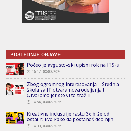
POSLEDNJE OBJAVE
Počeo je avgustovski upisni rok na ITS-u
15:17, 03/08/2026
🕔
Zbog ogromnog interesovanja – Srednja
škola za IT otvara nova odeljenja !
Otvaramo jer ste vi to tražili
14:54, 03/08/2026
🕔
Kreativne industrije rastu 3x brže od
ostalih: Evo kako da postaneš deo njih
14:00, 03/08/2026
🕔