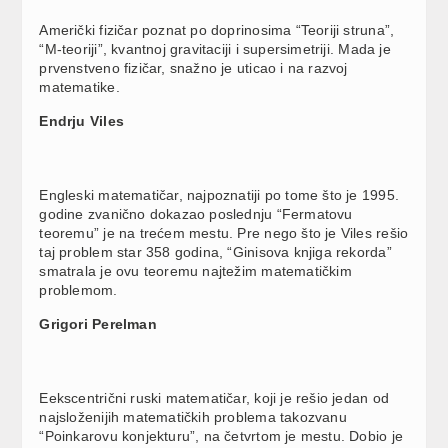
Američki fizičar poznat po doprinosima “Teoriji struna”,
“M-teoriji”, kvantnoj gravitaciji i supersimetriji. Mada je
prvenstveno fizičar, snažno je uticao i na razvoj
matematike.
Endrju Viles
Engleski matematičar, najpoznatiji po tome što je 1995.
godine zvanično dokazao poslednju “Fermatovu
teoremu” je na trećem mestu. Pre nego što je Viles rešio
taj problem star 358 godina, “Ginisova knjiga rekorda”
smatrala je ovu teoremu najtežim matematičkim
problemom.
Grigori Perelman
Eekscentrični ruski matematičar, koji je rešio jedan od
najsloženijih matematičkih problema takozvanu
“Poinkarovu konjekturu”, na četvrtom je mestu. Dobio je