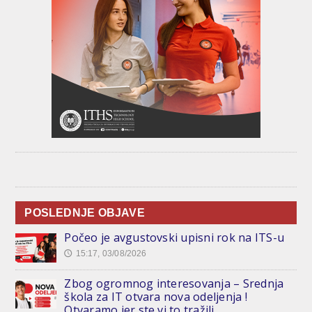
POSLEDNJE OBJAVE
Počeo je avgustovski upisni rok na ITS-u
15:17, 03/08/2026
🕔
Zbog ogromnog interesovanja – Srednja
škola za IT otvara nova odeljenja !
Otvaramo jer ste vi to tražili