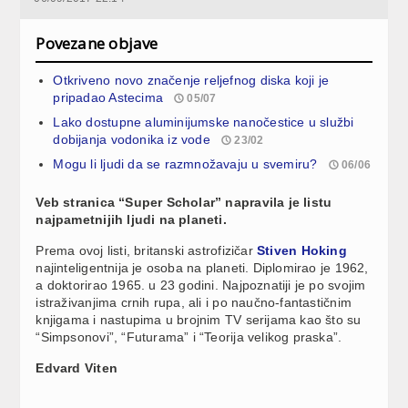
Povezane objave
Otkriveno novo značenje reljefnog diska koji je
pripadao Astecima
05/07
Lako dostupne aluminijumske nanočestice u službi
dobijanja vodonika iz vode
23/02
Mogu li ljudi da se razmnožavaju u svemiru?
06/06
Veb stranica “Super Scholar” napravila je listu
najpametnijih ljudi na planeti.
Prema ovoj listi, britanski astrofizičar
Stiven Hoking
najinteligentnija je osoba na planeti. Diplomirao je 1962,
a doktorirao 1965. u 23 godini. Najpoznatiji je po svojim
istraživanjima crnih rupa, ali i po naučno-fantastičnim
knjigama i nastupima u brojnim TV serijama kao što su
“Simpsonovi”, “Futurama” i “Teorija velikog praska”.
Edvard Viten