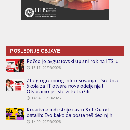
POSLEDNJE OBJAVE
Počeo je avgustovski upisni rok na ITS-u
15:17, 03/08/2026
🕔
Zbog ogromnog interesovanja – Srednja
škola za IT otvara nova odeljenja !
Otvaramo jer ste vi to tražili
14:54, 03/08/2026
🕔
Kreativne industrije rastu 3x brže od
ostalih: Evo kako da postaneš deo njih
14:00, 03/08/2026
🕔