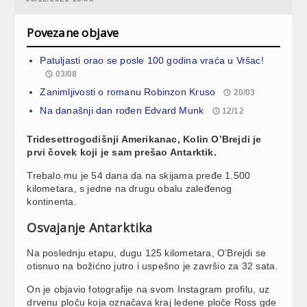
Povezane objave
Patuljasti orao se posle 100 godina vraća u Vršac!
03/08
Zanimljivosti o romanu Robinzon Kruso
20/03
Na današnji dan rođen Edvard Munk
12/12
Tridesettrogodišnji Amerikanac, Kolin O’Brejdi je
prvi čovek koji je sam prešao Antarktik.
Trebalo mu je 54 dana da na skijama pređe 1.500
kilometara, s jedne na drugu obalu zaleđenog
kontinenta.
Osvajanje Antarktika
Na poslednju etapu, dugu 125 kilometara, O’Brejdi se
otisnuo na božićno jutro i uspešno je završio za 32 sata.
On je objavio fotografije na svom Instagram profilu, uz
drvenu ploču koja označava kraj ledene ploče Ross gde