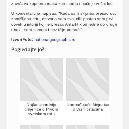
završava kopnena masa kontinenta i počinje večni led.
U komentaru je napisao: “Kada sam skijama prešao ovu
zamišljenu crtu, ostvario sam svoj cilj: postao sam prvi
čovek u istoriji koji je prešao Antarktik od jedne do druge
obale, sam samcat i bez ičije pomoći”.
Izvor/Foto:
nationalgeographic.rs
Pogledajte još:
Najfascinantnije
Iznenađujuće činjenice
činjenice o Prvom
o Dizni crtaćima
svetskom ratu