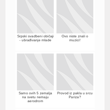
Srpski svadbeni običaji
Ovo niste znali o
- ubrađivanje mlade
muzici!
Samo ovih 5 zemalja
Provod iz pakla u srcu
na svetu nemaju
Pariza?
aerodrom