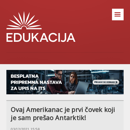
☰
Ovaj Amerikanac je prvi čovek koji
je sam prešao Antarktik!
03/12/2021 15:58