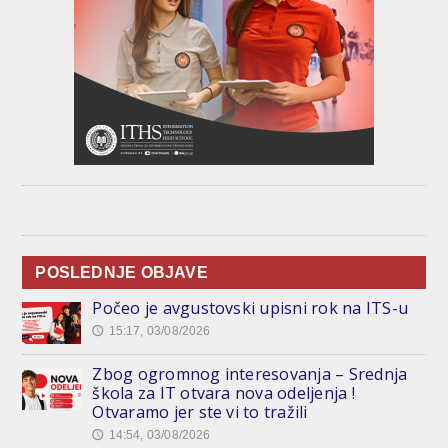
POSLEDNJE OBJAVE
Počeo je avgustovski upisni rok na ITS-u
15:17, 03/08/2026
🕔
Zbog ogromnog interesovanja – Srednja
škola za IT otvara nova odeljenja !
Otvaramo jer ste vi to tražili
14:54, 03/08/2026
🕔