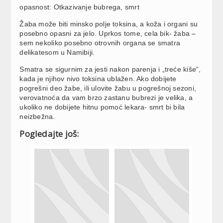
opasnost: Otkazivanje bubrega, smrt
Žaba može biti minsko polje toksina, a koža i organi su
posebno opasni za jelo. Uprkos tome, cela bik- žaba –
sem nekoliko posebno otrovnih organa se smatra
delikatesom u Namibiji.
Smatra se sigurnim za jesti nakon parenja i „treće kiše“,
kada je njihov nivo toksina ublažen. Ako dobijete
pogrešni deo žabe, ili ulovite žabu u pogrešnoj sezoni,
verovatnoća da vam brzo zastanu bubrezi je velika, a
ukoliko ne dobijete hitnu pomoć lekara- smrt bi bila
neizbežna.
Pogledajte još: