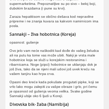
supermarketima. Prepoznatljive su po sivo – beloj boji,
dubokim brazdama (i pune su krvi).
Zaraza hepatitisom se obično dešava kod nepravilne
pripreme i ne znanja kuvara sa kakvom namirnicom ima
posla.
Sannakji – živa hobotnica (Koreja)
opasnost: gušenje
Ovo jelo vam neće naškoditi kad dođe do vašeg želudca
ali na putu ka tome vas može ubiti. Nakji je vrsta male
hobotnice koja se služi u korejskim restoranima i
ribarnicama. Noge (pipci) hobotnice se uklanjaju dok je
još živa, tako da se njeni mali udovi još uvek kreću na
vašem tanjiru kao hrpa crva.
Opasni deo kreće kada pokušate progutati pipke, koji se
vrlo lako mogu zalepiti za vašpe obraze i grlo, pri čemu
je opasnost od gušenja veoma velika. Svake godine
Sannakji ubije oko 6 ljudi u Koreji.
Divovska bik- žaba (Namibija)