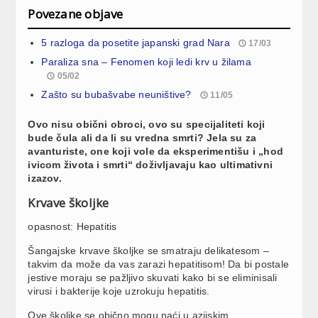
Povezane objave
5 razloga da posetite japanski grad Nara
17/03
Paraliza sna – Fenomen koji ledi krv u žilama
05/02
Zašto su bubašvabe neuništive?
11/05
Ovo nisu obični obroci, ovo su specijaliteti koji
bude čula ali da li su vredna smrti? Jela su za
avanturiste, one koji vole da eksperimentišu i „hod
ivicom života i smrti“ doživljavaju kao ultimativni
izazov.
Krvave školjke
opasnost: Hepatitis
Šangajske krvave školjke se smatraju delikatesom –
takvim da može da vas zarazi hepatitisom! Da bi postale
jestive moraju se pažljivo skuvati kako bi se eliminisali
virusi i bakterije koje uzrokuju hepatitis.
Ove školjke se obično mogu naći u azijskim