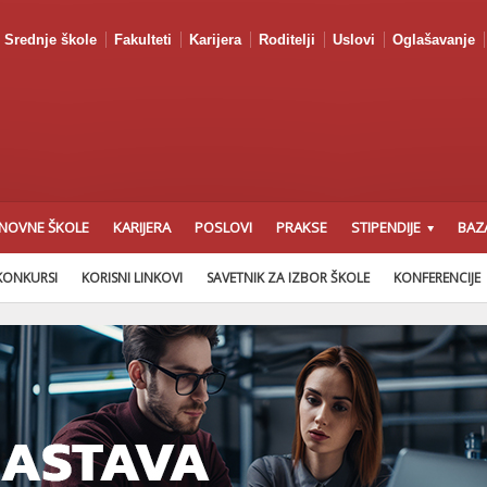
Srednje škole
Fakulteti
Karijera
Roditelji
Uslovi
Oglašavanje
NOVNE ŠKOLE
KARIJERA
POSLOVI
PRAKSE
STIPENDIJE
BAZ
KONKURSI
KORISNI LINKOVI
SAVETNIK ZA IZBOR ŠKOLE
KONFERENCIJE