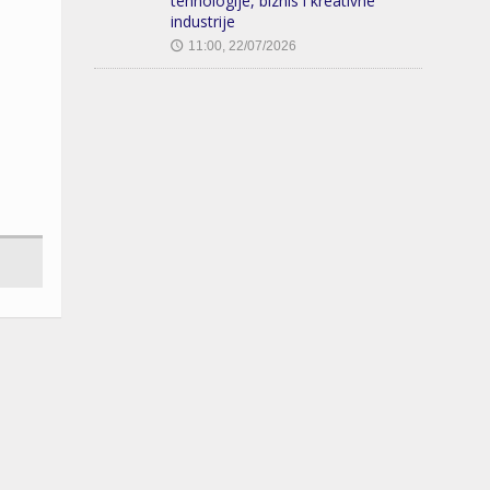
tehnologije, biznis i kreativne
industrije
11:00, 22/07/2026
🕔