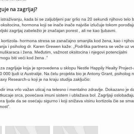
uje na zagrljaj?
raživanju, kada bi se zaljubljeni par grlio na 20 sekundi njihovo telo b
oksitocina, hormona koji se inače inače najviše izlučuje tokom porođaja 
eljski zagrljaj zabeležio je značajan porest , ali ne kao ljubavni.
ortizola- hormona stresa se zanačajno smanjila kod žena, kao i njihov
živanja i psiholog dr. Karen Grewen kaže: „Podrška partnera se veže uz v
muškaraca i žena. Međutim, važnost oksitocina i njegovi potencijalni
 mogu biti veći kod žena .“
 za zagrljaje koja je sprovedena u sklopu Nestle Happily Healty Project-
 000 ljudi iz Australije. Na čelu projekta bio je Antony Grant, psiholog 
laxy Research-u koji je na kraju studija zaključio:
r ima vrlo važan uticaj na telesno i mentalno zdravlje. Dokazano je da
 otkucaje srca, povećava imuni sistem i ublažava bol. Zagrljaji oslobađaj
era ljude da se osećaju sigurno i koji snižava visinu kortizola čie se sma
nost“.