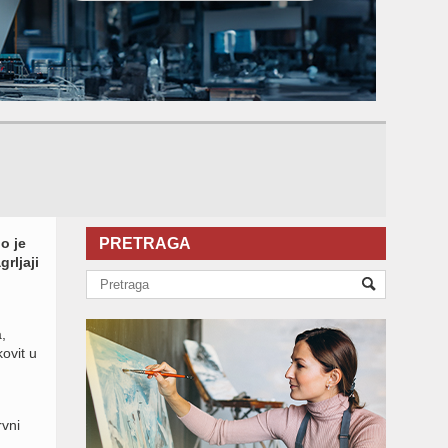
o je
PRETRAGA
rljaji
,
kovit u
rvni