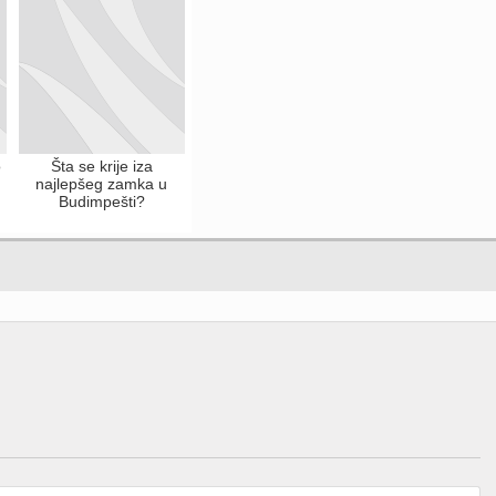
o
Šta se krije iza
najlepšeg zamka u
Budimpešti?