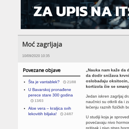
Moć zagrljaja
10/09/2020 10:35
Povezane objave
„Nauka nam kaže da do
da dodir snižava krvni
oslobađaju oksitocin, 
Šta je vantablek?
21/08
kortizola čie se smanj
U Bavarskoj pronađene
perece stare 300 godina
Jedan iskren zagrljaj d
13/03
naučnici su otkrili da i 
lečenju raznih fizičkih b
Aloe vera – kraljica svih
lekovitih biljaka!
24/07
U studiji koja je sproved
povećavaju nivo hormona 
pritisak i nivo stres hor