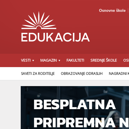
Osnovne škole
VESTI
MAGAZIN
FAKULTETI
SREDNJE ŠKOLE
OS
SAVETI ZA RODITELJE
OBRAZOVANJE ODRASLIH
NAGRADNI 