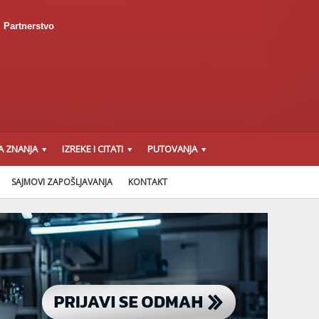
Partnerstvo
A ZNANJA
IZREKE I CITATI
PUTOVANJA
SAJMOVI ZAPOŠLJAVANJA
KONTAKT