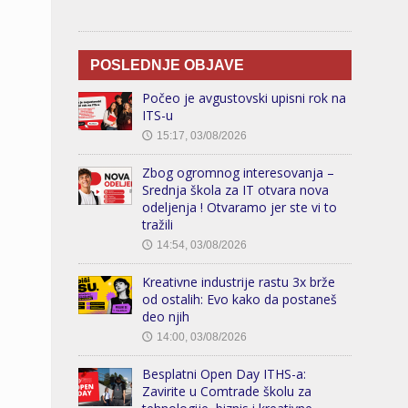
POSLEDNJE OBJAVE
Počeo je avgustovski upisni rok na
ITS-u
15:17, 03/08/2026
🕔
Zbog ogromnog interesovanja –
Srednja škola za IT otvara nova
odeljenja ! Otvaramo jer ste vi to
tražili
14:54, 03/08/2026
🕔
Kreativne industrije rastu 3x brže
od ostalih: Evo kako da postaneš
deo njih
14:00, 03/08/2026
🕔
Besplatni Open Day ITHS-a:
Zavirite u Comtrade školu za