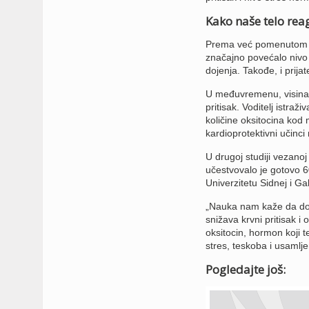
Kako naše telo reag
Prema već pomenutom ist
značajno povećalo nivo 
dojenja. Takođe, i prijat
U međuvremenu, visina k
pritisak. Voditelj istra
količine oksitocina kod 
kardioprotektivni učinci
U drugoj studiji vezanoj
učestvovalo je gotovo 60
Univerzitetu Sidnej i Ga
„Nauka nam kaže da dodi
snižava krvni pritisak i
oksitocin, hormon koji t
stres, teskoba i usamlje
Pogledajte još: