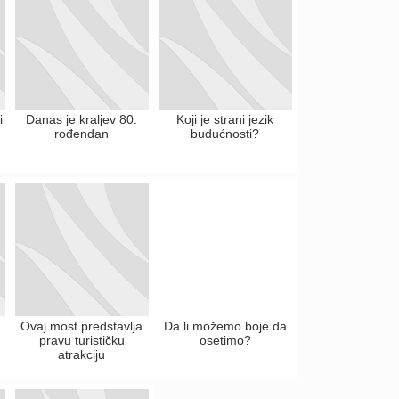
i
Danas je kraljev 80.
Koji je strani jezik
rođendan
budućnosti?
Ovaj most predstavlja
Da li možemo boje da
pravu turističku
osetimo?
atrakciju