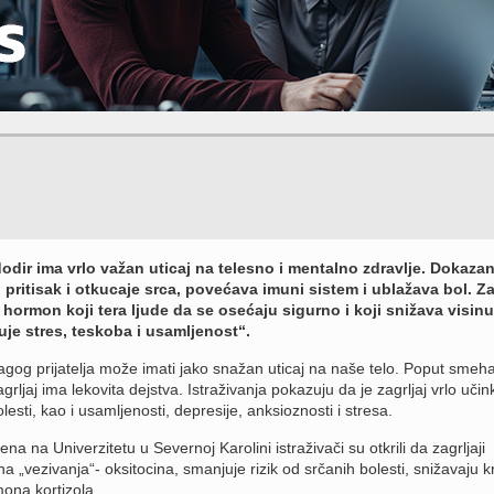
dir ima vrlo važan uticaj na telesno i mentalno zdravlje. Dokazan
 pritisak i otkucaje srca, povećava imuni sistem i ublažava bol. Zag
hormon koji tera ljude da se osećaju sigurno i koji snižava visinu
uje stres, teskoba i usamljenost“.
ragog prijatelja može imati jako snažan uticaj na naše telo. Poput smeha
zagrljaj ima lekovita dejstva. Istraživanja pokazuju da je zagrljaj vrlo učin
olesti, kao i usamljenosti, depresije, anksioznosti i stresa.
ena na Univerzitetu u Severnoj Karolini istraživači su otkrili da zagrljaji
„vezivanja“- oksitocina, smanjuje rizik od srčanih bolesti, snižavaju k
mona kortizola.