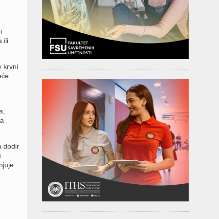
i
ili
 krvni
eće
a,
na
 dodir
u
njuje