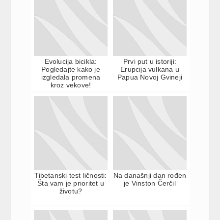
Evolucija bicikla:
Prvi put u istoriji:
Pogledajte kako je
Erupcija vulkana u
izgledala promena
Papua Novoj Gvineji
kroz vekove!
Tibetanski test ličnosti:
Na današnji dan rođen
Šta vam je prioritet u
je Vinston Čerčil
životu?