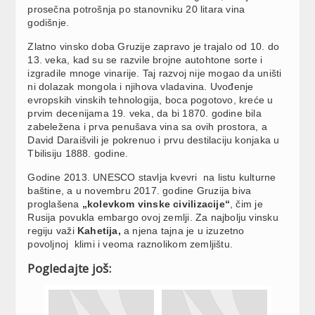
prosečna potrošnja po stanovniku 20 litara vina
godišnje.
Zlatno vinsko doba Gruzije zapravo je trajalo od 10. do
13. veka, kad su se razvile brojne autohtone sorte i
izgradile mnoge vinarije. Taj razvoj nije mogao da uništi
ni dolazak mongola i njihova vladavina. Uvođenje
evropskih vinskih tehnologija, boca pogotovo, kreće u
prvim decenijama 19. veka, da bi 1870. godine bila
zabeležena i prva penušava vina sa ovih prostora, a
David Daraišvili je pokrenuo i prvu destilaciju konjaka u
Tbilisiju 1888. godine.
Godine 2013. UNESCO stavlja kvevri na listu kulturne
baštine, a u novembru 2017. godine Gruzija biva
proglašena
„kolevkom vinske civilizacije“
, čim je
Rusija povukla embargo ovoj zemlji. Za najbolju vinsku
regiju važi
Kahetija,
a njena tajna je u izuzetno
povoljnoj klimi i veoma raznolikom zemljištu.
Pogledajte još: