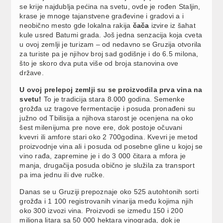
se krije najdublja pećina na svetu, ovde je rođen Staljin,
krase je mnoge tajanstvene građevine i gradovi a i
neobično mesto gde lokalna rakija
čača
izvire iz šahat
kule usred Batumi grada. Još jedna senzacija koja cveta
u ovoj zemlji je turizam – od nedavno se Gruzija otvorila
za turiste pa je njihov broj sad godišnje i do 6.5 milona,
što je skoro dva puta više od broja stanovina ove
države.
U ovoj prelepoj zemlji su se proizvodila prva vina na
svetu!
To je tradicija stara 8.000 godina. Semenke
grožđa uz tragove fermentacije i posuda pronađeni su
južno od Tbilisija a njihova starost je ocenjena na oko
šest milenijuma pre nove ere, dok postoje očuvani
kvevri ili amfore stari oko 2 700godina. Kvevri je metod
proizvodnje vina ali i posuda od posebne gline u kojoj se
vino rađa, zapremine je i do 3 000 čitara a mfora je
manja, drugačija posuda obično je služila za transport
pa ima jednu ili dve ručke.
Danas se u Gruziji prepoznaje oko 525 autohtonih sorti
grožđa i 1 100 registrovanih vinarija među kojima njih
oko 300 izvozi vina. Proizvodi se između 150 i 200
miliona litara sa 50 000 hektara vinograda, dok je