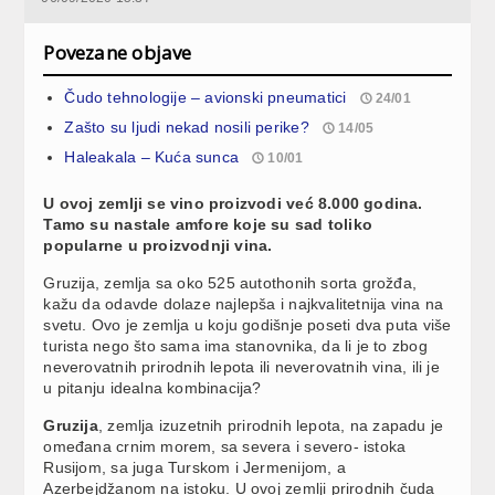
Povezane objave
Čudo tehnologije – avionski pneumatici
24/01
Zašto su ljudi nekad nosili perike?
14/05
Haleakala – Kuća sunca
10/01
U ovoj zemlji se vino proizvodi već 8.000 godina.
Tamo su nastale amfore koje su sad toliko
popularne u proizvodnji vina.
Gruzija, zemlja sa oko 525 autothonih sorta grožđa,
kažu da odavde dolaze najlepša i najkvalitetnija vina na
svetu. Ovo je zemlja u koju godišnje poseti dva puta više
turista nego što sama ima stanovnika, da li je to zbog
neverovatnih prirodnih lepota ili neverovatnih vina, ili je
u pitanju idealna kombinacija?
Gruzija
, zemlja izuzetnih prirodnih lepota, na zapadu je
omeđana crnim morem, sa severa i severo- istoka
Rusijom, sa juga Turskom i Jermenijom, a
Azerbejdžanom na istoku. U ovoj zemlji prirodnih čuda