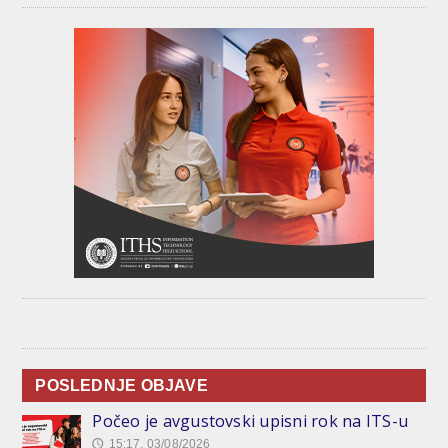
POSLEDNJE OBJAVE
Počeo je avgustovski upisni rok na ITS-u
15:17, 03/08/2026
🕔