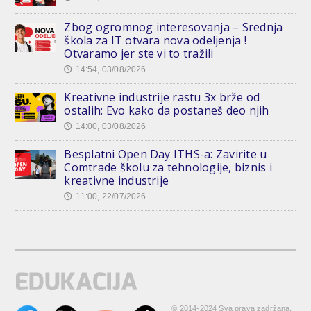
Zbog ogromnog interesovanja – Srednja
škola za IT otvara nova odeljenja !
Otvaramo jer ste vi to tražili
14:54, 03/08/2026
🕔
Kreativne industrije rastu 3x brže od
ostalih: Evo kako da postaneš deo njih
14:00, 03/08/2026
🕔
Besplatni Open Day ITHS-a: Zavirite u
Comtrade školu za tehnologije, biznis i
kreativne industrije
11:00, 22/07/2026
🕔
© 2014-2024 Sva prava zadržana.