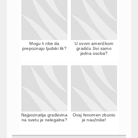
Mogu li ribe da
U ovom američkom
prepoznaju ljudski lik?
gradiću živi samo
jedna osoba?
Najpoznatija građevina
Ovaj fenomen zbunio
na svetu je nelegalna?
je naučnike!