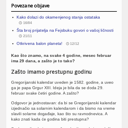
Povezane objave
Kako dolazi do okamenjenog stanja ostataka
16/04
Šta broj prijatelja na Fejsbuku govori o vašoj ličnosti
21/11
Otkrivena balon planeta!
12/12
Kao što znamo, na svake 4 godine, mesec februar
ima 29 dana, a zašto je to tako?
Zašto imamo prestupnu godinu
Gregorijanski kalendar uveden je 1582. godine, a uveo
ga je papa Grgur XIII. Ideja je bila da se doda 29.
februar svake četiri godine. A zašto?
Odgovor je jednostavan: da bi se Gregorijanski kalendar
izjednačio sa solarnim kalendarom i da bismo na vreme
slavili solarne događaje, kao što su ravnodnevica. A
kako znati kada će godina biti prestupna?