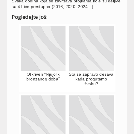
Svaka godina koja se završava brojkama koje su deljive
sa 4 biće prestupna (2016, 2020, 2024…).
Pogledajte još:
Otkriven “Njujork
Šta se zapravo dešava
bronzanog doba”
kada progutamo
žvaku?