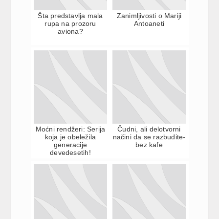
Šta predstavlja mala
Zanimljivosti o Mariji
rupa na prozoru
Antoaneti
aviona?
Moćni rendžeri: Serija
Čudni, ali delotvorni
koja je obeležila
načini da se razbudite-
generacije
bez kafe
devedesetih!