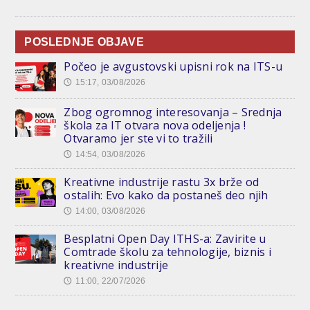
POSLEDNJE OBJAVE
Počeo je avgustovski upisni rok na ITS-u
15:17, 03/08/2026
🕔
Zbog ogromnog interesovanja – Srednja
škola za IT otvara nova odeljenja !
Otvaramo jer ste vi to tražili
14:54, 03/08/2026
🕔
Kreativne industrije rastu 3x brže od
ostalih: Evo kako da postaneš deo njih
14:00, 03/08/2026
🕔
Besplatni Open Day ITHS-a: Zavirite u
Comtrade školu za tehnologije, biznis i
kreativne industrije
11:00, 22/07/2026
🕔