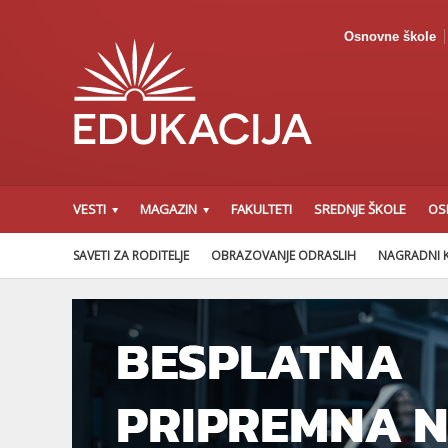
Osnovne škole
VESTI
MAGAZIN
FAKULTETI
SREDNJE ŠKOLE
OS
SAVETI ZA RODITELJE
OBRAZOVANJE ODRASLIH
NAGRADNI 