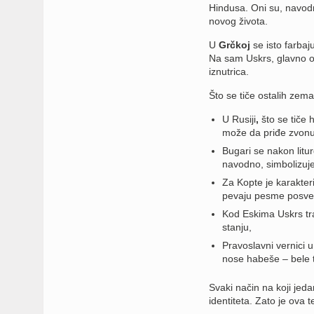
Hindusa. Oni su, navodn
novog života.
U
Grčkoj
se isto farbaju
Na sam Uskrs, glavno o
iznutrica.
Što se tiče ostalih zema
U
Rusiji
,
što se tiče
može da priđe zvonu u
Bugari se nakon litu
navodno, simbolizuje
Za Kopte je karakter
pevaju pesme posve
Kod Eskima Uskrs traj
stanju,
Pravoslavni vernici u
nose habeše – bele t
Svaki način na koji jeda
identiteta. Zato je ova 