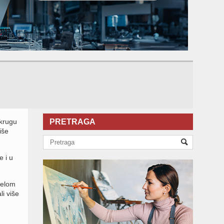
 krugu
PRETRAGA
iše
e i u
celom
i više