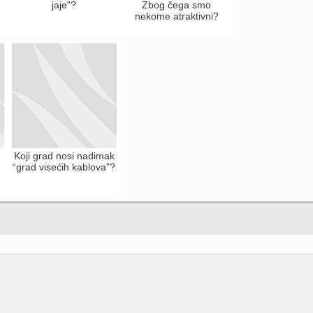
jaje"?
Zbog čega smo
nekome atraktivni?
Koji grad nosi nadimak
“grad visećih kablova”?