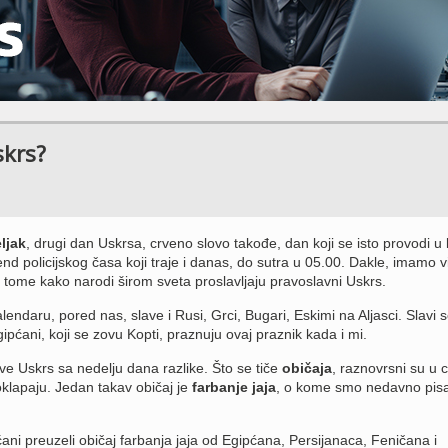
skrs?
ljak
, drugi dan Uskrsa, crveno slovo takođe, dan koji se isto provodi u
end policijskog časa koji traje i danas, do sutra u 05.00. Dakle, imamo v
ome kako narodi širom sveta proslavljaju pravoslavni Uskrs.
endaru, pored nas, slave i Rusi, Grci, Bugari, Eskimi na Aljasci. Slavi s
gipćani, koji se zovu Kopti, praznuju ovaj praznik kada i mi.
lave Uskrs sa nedelju dana razlike. Što se tiče
običaja
, raznovrsni su u 
oklapaju. Jedan takav običaj je
farbanje jaja
, o kome smo nedavno pisal
ćani preuzeli običaj farbanja jaja od Egipćana, Persijanaca, Feničana i