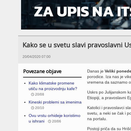
Kako se u svetu slavi pravoslavni U
20/04/2020 07:00
Povezane objave
Danas je
Veliki ponede
porodice. Iza nas je vik
vremena da saznamo o t
Kako klimatske promene
utiču na proizvodnju kafe?
Uskrs po Julijanskom kal
20/08
Etiopiji, a pravoslavni E
Kineski problemi sa imenima
Katolici i pravoslavci s
20/10
svetu, a neki se čak i p
Ovu vrstu orhideje koristimo
na portalu.
u ishrani
20/06
Postoji priča da su Hriš