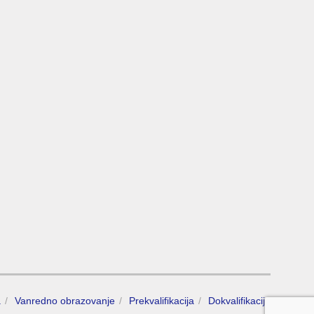
a
Vanredno obrazovanje
Prekvalifikacija
Dokvalifikacija