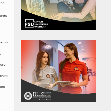
mbol
prsta.
h
vernik
,
 horom
rovom
ikom