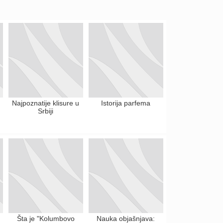
Najpoznatije klisure u
Istorija parfema
Srbiji
Šta je "Kolumbovo
Nauka objašnjava: