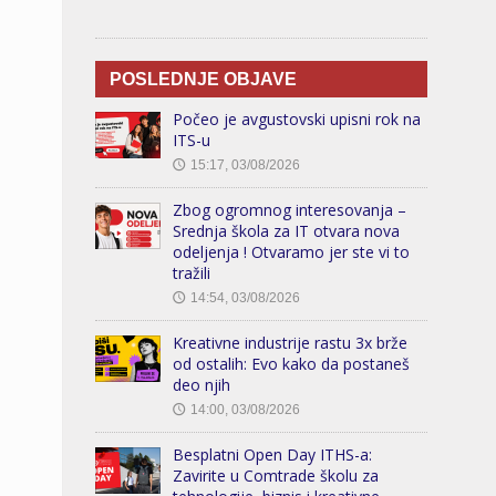
POSLEDNJE OBJAVE
Počeo je avgustovski upisni rok na
ITS-u
15:17, 03/08/2026
🕔
Zbog ogromnog interesovanja –
Srednja škola za IT otvara nova
odeljenja ! Otvaramo jer ste vi to
tražili
14:54, 03/08/2026
🕔
Kreativne industrije rastu 3x brže
od ostalih: Evo kako da postaneš
deo njih
14:00, 03/08/2026
🕔
Besplatni Open Day ITHS-a:
Zavirite u Comtrade školu za