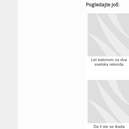
Pogledajte još:
Let balonom za dva
svetska rekorda
Da li ste se ikada