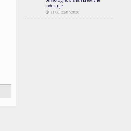
tehnologije, biznis i kreativne
industrije
11:00, 22/07/2026
🕔