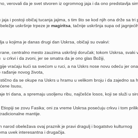
o, verovali da je svet stvoren iz ogromnog jaja i da ono
predstavlja si
 jaja i postoji običaj tucanja jajima, s tim što se kod njih ona drže sa tri 
beležje uskršnje trpeze je
magiritsa
, tačnije uskršnja supa od jagnjeći
lja u kojima je danas drugi dan Uskrsa, običaji su ovakvi:
 hrane, centralno mesto zauzima uskršnji doručak; tokom Uskrsa, svaki 
 crkvi i da zvoni, jer se smatra da je ono glas Božiji,
rgije vraćaju kući sa svećom u ruci, a na Uskrs nose novu odeću jer ona
 rađanje novog života,
istično da se okupe na Uskrs u hramu u velikom broju i da zajedno sa
ćene Isusu,
e tri dana, a spremaju usoljenu ribu, najčešće losos, koji se služi u si
 Etiopiji se zovu Fasika; oni za vreme Uskrsa posećuju crkvu i tom pril
radicionalne mantije.
n narod obeležava ovaj praznik je pravi dragulj i bogatstvo kulturnog
tema uvek interesantna i drugačija.