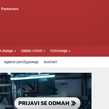
Partnerstvo
A ZNANJA
IZREKE I CITATI
PUTOVANJA
SAJMOVI ZAPOŠLJAVANJA
KONTAKT