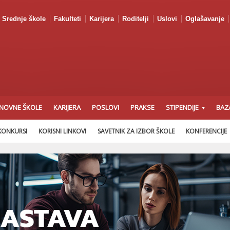
Srednje škole
Fakulteti
Karijera
Roditelji
Uslovi
Oglašavanje
NOVNE ŠKOLE
KARIJERA
POSLOVI
PRAKSE
STIPENDIJE
BAZ
KONKURSI
KORISNI LINKOVI
SAVETNIK ZA IZBOR ŠKOLE
KONFERENCIJE