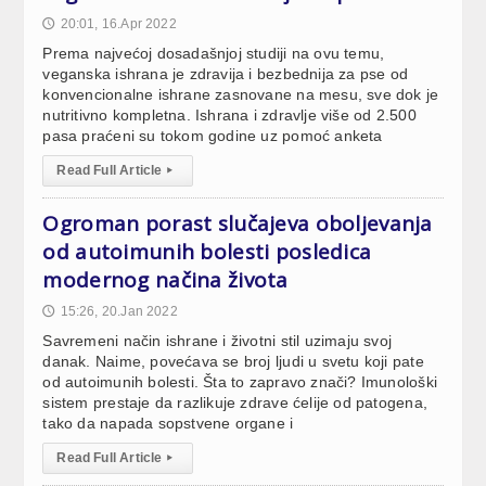
20:01, 16.Apr 2022
🕔
Prema najvećoj dosadašnjoj studiji na ovu temu,
veganska ishrana je zdravija i bezbednija za pse od
konvencionalne ishrane zasnovane na mesu, sve dok je
nutritivno kompletna. Ishrana i zdravlje više od 2.500
pasa praćeni su tokom godine uz pomoć anketa
Read Full Article
▸
Ogroman porast slučajeva oboljevanja
od autoimunih bolesti posledica
modernog načina života
15:26, 20.Jan 2022
🕔
Savremeni način ishrane i životni stil uzimaju svoj
danak. Naime, povećava se broj ljudi u svetu koji pate
od autoimunih bolesti. Šta to zapravo znači? Imunološki
sistem prestaje da razlikuje zdrave ćelije od patogena,
tako da napada sopstvene organe i
Read Full Article
▸