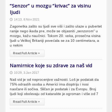
“Senzor” u mozgu “krivac” za visinu
ljudi
14:13, 8.Nov 2021
🕔
Zagonetka zašto su ljudi sve viši i zašto ulaze u pubertet
ranije nego ikada pre, može se objasniti „senzorom“ u
mozgu, kažu naučnici. Tokom 20. veka, prosečna visina
ljudi u Velikoj Britaniji povećala se za 10 centimetara, a
u nekim
Read Full Article
▸
Namirnice koje su zdrave za naš vid
10:29, 3.Jan 2017
🕔
Naš vid je od neprocenjive važnosti. Loš je podatak da
75% odraslih osoba u Americi ima dioptriju i nosi
naočare ili sočiva. Sličan je podatak i za Evropu. Broj
ljudi koji obolevaju od katarakte je ogroman i više od 7
Read Full Article
▸