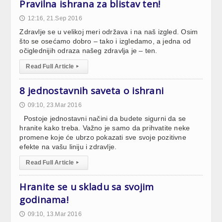
Pravilna ishrana za blistav ten!
12:16, 21.Sep 2016
🕔
Zdravlje se u velikoj meri održava i na naš izgled. Osim
što se osećamo dobro – tako i izgledamo, a jedna od
očiglednijih odraza našeg zdravlja je – ten.
Read Full Article
▸
8 jednostavnih saveta o ishrani
09:10, 23.Mar 2016
🕔
Postoje jednostavni načini da budete sigurni da se
hranite kako treba. Važno je samo da prihvatite neke
promene koje će ubrzo pokazati sve svoje pozitivne
efekte na vašu liniju i zdravlje.
Read Full Article
▸
Hranite se u skladu sa svojim
godinama!
09:10, 13.Mar 2016
🕔