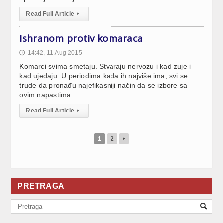
Read Full Article
▸
Ishranom protiv komaraca
14:42, 11.Aug 2015
🕔
Komarci svima smetaju. Stvaraju nervozu i kad zuje i
kad ujedaju. U periodima kada ih najviše ima, svi se
trude da pronađu najefikasniji način da se izbore sa
ovim napastima.
Read Full Article
▸
1
2
▸
PRETRAGA