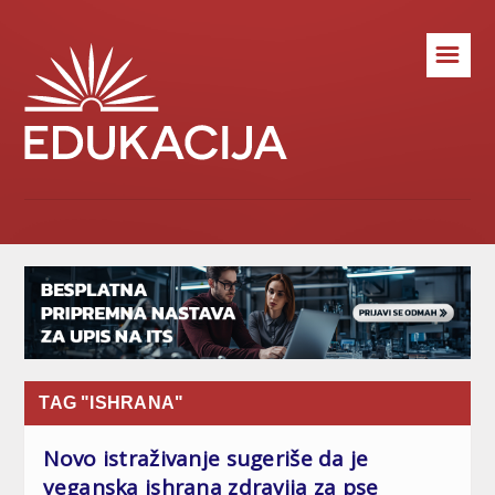
☰
TAG "ISHRANA"
Novo istraživanje sugeriše da je
veganska ishrana zdravija za pse