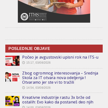
POSLEDNJE OBJAVE
Počeo je avgustovski upisni rok na ITS-u
15:17, 03/08/2026
🕔
Zbog ogromnog interesovanja – Srednja
škola za IT otvara nova odeljenja !
Otvaramo jer ste vi to tražili
14:54, 03/08/2026
🕔
Kreativne industrije rastu 3x brže od
ostalih: Evo kako da postaneš deo njih
14:00, 03/08/2026
🕔