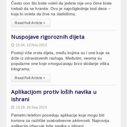
Često ono što biste voleli da jedete nije ono čime biste
trebali da se hranite. Ovo je najočiglednije kod dece –
koja bi volela da žive na slatkišima.
Read Full Article
▸
Nuspojave rigoroznih dijeta
15:34, 13.Nov 2015
🕔
Postoji više vrsta dijeta, među kojima su i one koje se
drže iz zdravstvenih razloga. Međutim, veoma su
popularne one koje omogućavaju brzo skidanje viška
kilograma.
Read Full Article
▸
Aplikacijom protiv loših navika u
ishrani
13:19, 28.Sep 2015
🕔
Pametni telefoni poseduju aplikacije koje mogu biti
korisne za različite svakodnevne aktivnosti. Najnovija
aplikacija izbacuje loše navike u ishrani.