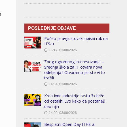
)
POSLEDNJE OBJAVE
Počeo je avgustovski upisni rok na
ITS-u
15:17, 03/08/2026
🕔
h
Zbog ogromnog interesovanja –
Srednja škola za IT otvara nova
odeljenja ! Otvaramo jer ste vi to
tražili
14:54, 03/08/2026
🕔
Kreativne industrije rastu 3x brže
od ostalih: Evo kako da postaneš
deo njih
14:00, 03/08/2026
🕔
Besplatni Open Day ITHS-a: