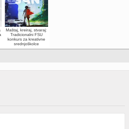
a
Maštaj, kreiraj, stvaraj:
a
Tradicionalni FSU
konkurs za kreativne
srednjoškolce