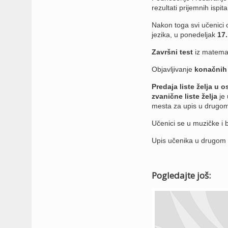
rezultati prijemnih ispita
Nakon toga svi učenici 
jezika, u ponedeljak
17.
Završni test
iz matemat
Objavljivanje
konačnih r
Predaja liste želja u 
zvanične liste želja
je 
mesta za upis u drugom 
Učenici se u muzičke i 
Upis učenika u drugom 
Pogledajte još: