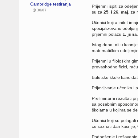
Cambridge testiranja
Prijemni ispiti za odel
30/07
su za
25. i 26. maj
, za 
Učenici koji afinitet im
specijalizovano odelje
prijemni polažu
1. juna
.
Istog dana, ali u kasni
matematičkim odeljenji
Prijemni u filološkim gi
prevashodno fizici, raču
Baletske škole kandida
Prijavljivanje učenika 
Preliminarni rezultati p
sa posebnim sposobnostim
školama u kojima se deo
Učenici koji su polagal
će saznati dan kasnije,
Podnošenje i rešavanje 