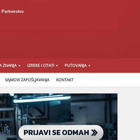
Partnerstvo
A ZNANJA
IZREKE I CITATI
PUTOVANJA
SAJMOVI ZAPOŠLJAVANJA
KONTAKT