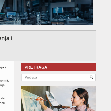
enja i
ja i
PRETRAGA
emiji,
voje
e do
nesu