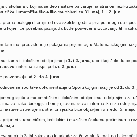
jenja u školama u kojima se deo nastave ostvaruje na stranom jeziku zak
muzičke i umetničke škole likovne oblasti za
31. maj, 1. i 2. jun
.
aju prema biologiji i hemiji, od ove školske godine prvi put mogu da upišu
nje u kojem će posebna pažnja da bude posvećena izučavanju tih nauka
jem terminu, predviđeno je polaganje prijemnog u Matematičkoj gimnaziji
ma.
mnazijama i filološkim odeljenjima je
1. i 2. juna
, a oni koji žele da se p
narstvu i informatici ispit polažu
2. jun
a.
te proveravaju od
2. do 4. juna
.
i podnošenje sportske dokumentacije u Sportskoj gimnaziji je od
1. do 3.
rijemnog ispita u matematičkim i filološkim odeljenjima, odeljenjima za u
a za fiziku, biologiju i hemiju, računarstvo i informatiku i za odeljenj
 nastave ostvaruje na stranom jeziku biće objavljeni u sredu,
5. maja
.
i u prijemni u umetničkim, baletskim i muzičkim školama preliminarne rez
6. maja
.
eventualnih žalbi zakazano je takođe za četvrtak, 6. maj, da bi konačni