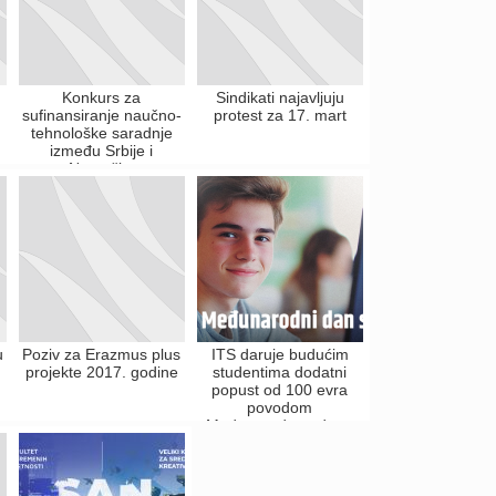
Konkurs za
Sindikati najavljuju
sufinansiranje naučno-
protest za 17. mart
tehnološke saradnje
između Srbije i
Nemačke
u
Poziv za Erazmus plus
ITS daruje budućim
projekte 2017. godine
studentima dodatni
popust od 100 evra
povodom
Međunarodnog dana
studenata!