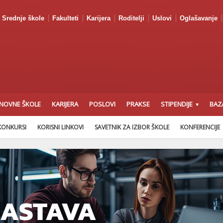
Srednje škole
Fakulteti
Karijera
Roditelji
Uslovi
Oglašavanje
NOVNE ŠKOLE
KARIJERA
POSLOVI
PRAKSE
STIPENDIJE
BAZ
KONKURSI
KORISNI LINKOVI
SAVETNIK ZA IZBOR ŠKOLE
KONFERENCIJE