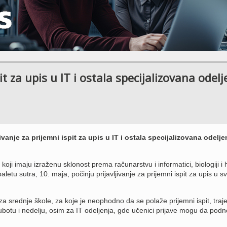
it za upis u IT i ostala specijalizovana odelj
vanje za prijemni ispit za upis u IT i ostala specijalizovana odeljen
oji imaju izraženu sklonost prema računarstvu i informatici, biologiji i h
 baletu sutra, 10. maja, počinju prijavljivanje za prijemni ispit za upis u s
 za srednje škole, za koje je neophodno da se polaže prijemni ispit, traj
subotu i nedelju, osim za IT odeljenja, gde učenici prijave mogu da pod