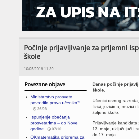
Počinje prijavljivanje za prijemni isp
škole
10/05/2019 11:39
Povezane objave
Danas počinje prijavlji
škole.
Ministarstvo prosvete
Učenici osmog razreda, k
povredilo prava učenika?
fizici, jezicima, muzici i
26/08
željene škole.
Ispunjenje obećanja
prosvetarima – do Nove
Prijavljivanje kandidata
godine
13. maja, uključujući i 
07/10
do 17. maja.
OKmatematika priprema za