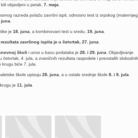
 bili objavljeni u petak,
7. maja
.
osmog razreda polažu završni ispit, odnosno test iz srpskog (maternjeg
 juna
.
ike je
18. juna
, a kombinovani test u sredu,
19. juna
.
ezultata završnog ispita je u četvrtak, 27. juna
.
osnovnoj školi
i unos u bazu podataka je
28. i 29. juna
. Objavljivanje
u četvrtak, 4. jula, a zvaničnih rezultata raspodele i preostalih slobodni
krugu biće 7. jula.
baletske škole upisuju
28. juna
, a u ostale srednje škole
8. i 9. jula
.
krugu je
11. jula
.