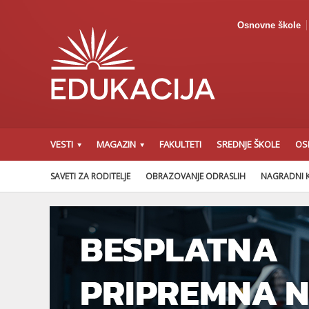
Osnovne škole
VESTI
MAGAZIN
FAKULTETI
SREDNJE ŠKOLE
OS
SAVETI ZA RODITELJE
OBRAZOVANJE ODRASLIH
NAGRADNI 