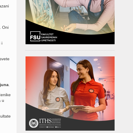
azani
. Oni
 i
osvete
 juna
.
čenike
a u
ultate