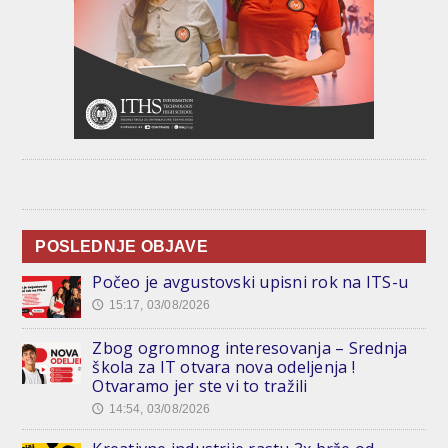
POSLEDNJE OBJAVE
Počeo je avgustovski upisni rok na ITS-u
15:17, 03/08/2026
🕔
Zbog ogromnog interesovanja – Srednja
škola za IT otvara nova odeljenja !
Otvaramo jer ste vi to tražili
14:54, 03/08/2026
🕔