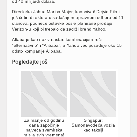
od 40 milijardi dolara.
Dirertorka Jahua Marisa Majer, koosnivač Dejvid Filo i
još četiri direktora u sadašnjem upravnom odboru od 11
članova, podneće ostavke posle planirane prodaje
Verizon-u koji bi trebalo da zadrži brend Yahoo.
Altaba je kao naziv nastao kombinacijom reči
“alternativno” i “Alibaba”, a Yahoo već poseduje oko 15
odsto kompanije Alibaba.
Pogledajte još:
Za manje od godinu
Singapur:
dana započinje
Samonavodeća vozila
najveća svemirska
kao taksiji
misija svih vremena!