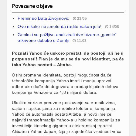
Povezane objave
Preminuo Bata Živojinović
23/05
Ovo nikako ne smete da radite nakon jela!
14/08
Geolozi su pažljivo analizirali dve bizarne „gomile“
otkrivene duboko u Zemlji
11/03
Poznati Yahoo će uskoro prestati da postoji, ali ne u
potpunosti! Plan je da mu se da novi identitet, pa će
tako Yahoo postati – Altaba.
Osim promene identiteta, postoji mogućnost da će
tehnološka kompanija Yahoo imati i manju upravni
odbor ako dođe do dogovora o prodaji ključnih delova
kompanije Verizon-u za 4,8 milijardi dolara.
Ukoliko Verizon preuzme poslovanje sa e-mailovima,
sajtom i apikacijama za mobilne telefone, kompanija
Yahoo će automatski postati Altaba, a novo ime će
najaviti transofrmaciju Yahoo-a u holding kompaniju za
investitcije kinsekog giganta u elektronskoj trgocini
Alibabu i Yahoo Japan, čija je zajednička vrednost veća