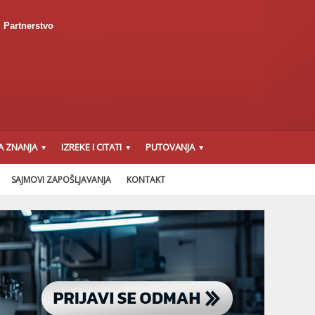
Partnerstvo
A ZNANJA
IZREKE I CITATI
PUTOVANJA
SAJMOVI ZAPOŠLJAVANJA
KONTAKT