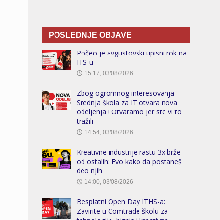
POSLEDNJE OBJAVE
Počeo je avgustovski upisni rok na
ITS-u
15:17, 03/08/2026
🕔
Zbog ogromnog interesovanja –
Srednja škola za IT otvara nova
odeljenja ! Otvaramo jer ste vi to
tražili
14:54, 03/08/2026
🕔
Kreativne industrije rastu 3x brže
od ostalih: Evo kako da postaneš
deo njih
14:00, 03/08/2026
🕔
Besplatni Open Day ITHS-a:
Zavirite u Comtrade školu za