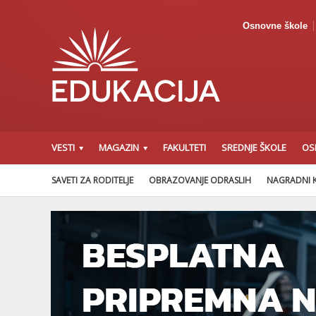
Osnovne škole
VESTI
MAGAZIN
FAKULTETI
SREDNJE ŠKOLE
OS
SAVETI ZA RODITELJE
OBRAZOVANJE ODRASLIH
NAGRADNI 