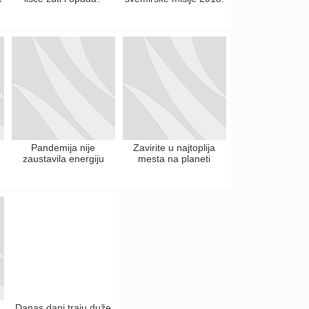
Pandemija nije
Zavirite u najtoplija
zaustavila energiju
mesta na planeti
Danas dani traju duže