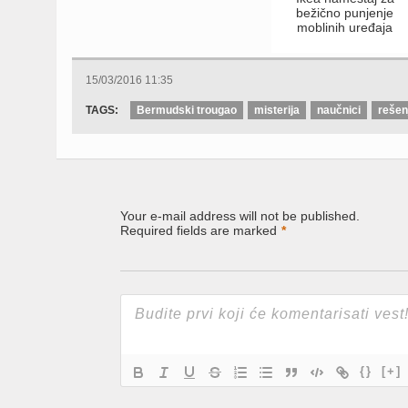
bežično punjenje
moblinih uređaja
15/03/2016 11:35
TAGS:
Bermudski trougao
misterija
naučnici
rešen
Your e-mail address will not be published.
Required fields are marked
*
{}
[+]