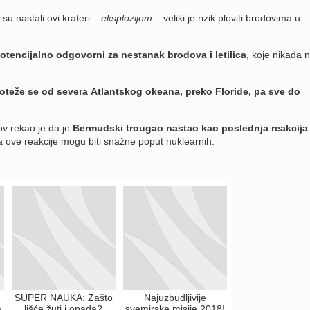
su nastali ovi krateri –
eksplozijom
– veliki je rizik ploviti brodovima u
potencijalno odgovorni za nestanak brodova i letilica
, koje nikada n
teže se od severa Atlantskog okeana, preko Floride, pa sve do
ov rekao je da je
Bermudski trougao nastao kao poslednja reakcija
a ove reakcije mogu biti snažne poput nuklearnih.
SUPER NAUKA: Zašto
Najuzbudljivije
a
lišće žuti i opada?
svemirske misije 2018!