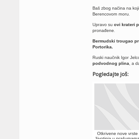
Baš zbog načina na koji 
Berencovom moru.
Upravo su
ovi krateri 
pronađene.
Bermudski trougao pro
Portorika.
Ruski naučnik Igor Jelc
podvodnog plina
, a d
Pogledajte još:
Otkrivene nove vrste
životinja u prašumam