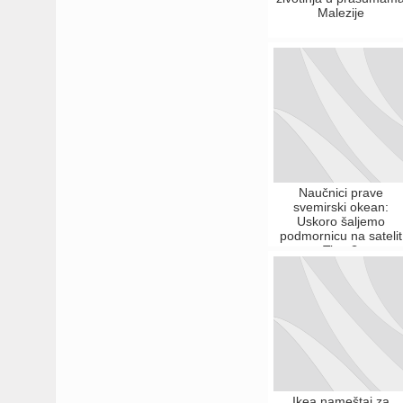
Malezije
Naučnici prave
svemirski okean:
Uskoro šaljemo
podmornicu na satelit
Titan?
Ikea nameštaj za