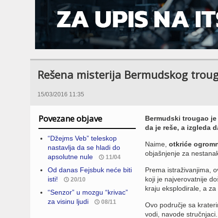
Rešena misterija Bermudskog troug
15/03/2016 11:35
Povezane objave
Bermudski trougao je 
da je reše, a izgleda d
“Džejms Veb” teleskop
Naime,
otkriće ogrom
nastavlja da se hladi do
objašnjenje za nestana
apsolutne nule
11/04
Od danas Fejsbuk neće biti
Prema istraživanjima, o
isti!
koji je najverovatnije 
20/10
kraju eksplodirale, a z
“Senzor” u mozgu “krivac”
za visinu ljudi
08/11
Ovo područje sa krater
vodi, navode stručnjaci.