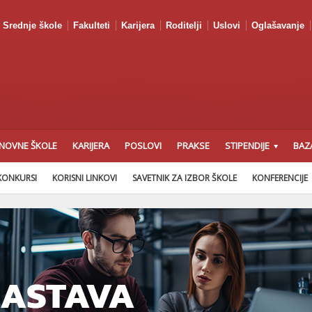
Srednje škole
Fakulteti
Karijera
Roditelji
Uslovi
Oglašavanje
NOVNE ŠKOLE
KARIJERA
POSLOVI
PRAKSE
STIPENDIJE
BAZ
KONKURSI
KORISNI LINKOVI
SAVETNIK ZA IZBOR ŠKOLE
KONFERENCIJE