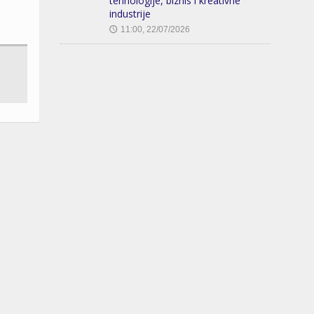
tehnologije, biznis i kreativne
industrije
11:00, 22/07/2026
🕔