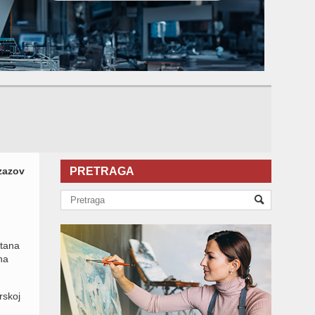
izazov
PRETRAGA
etana
na
rskoj