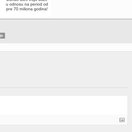
u odnosu na period od
pre 70 miliona godina!
je