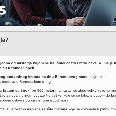
la?
jedna od misterija kojom se naučnici često i rado bave. Njima je 
a su u tome i uspeli.
nog podvodnog kratera na dnu Berentsovog mora
moglo bi biti
k brodova u Bermudskom trouglu.
vi
krateri su široki po 800 metara
, a nastali su zbog velike količine m
došao sa obala plinom bogate Norveške, koje su se taložile dugo – da bi 
a sobom ostavile ogromne rupe ispod mora.
ima je verovatno
najveće žarište metana
koje se oslobađa u plitkoj mo