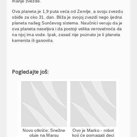
manje zvezde.
Ova planeta je 1,9 puta veća od Zemlje, a svoju zvezdu
obiđe za oko 31. dan. Bliža je svojoj zvezdi nego ijedna
planeta našeg Sunčevog sistema. Naučnici veruju da je
ova planeta naseljiva i da postoji velika verovatnoća da
na njoj ima vode. Ipak, zasad nije poznato je li planeta
kamenita ili gasovita.
Pogledajte još:
Novo otkriće: Snežne
Ovo je Marko - robot
oluje na Marsu
koji će pomagati deci