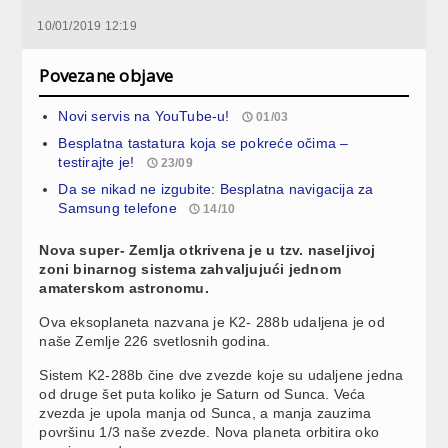
10/01/2019 12:19
Povezane objave
Novi servis na YouTube-u!
01/03
Besplatna tastatura koja se pokreće očima –
testirajte je!
23/09
Da se nikad ne izgubite: Besplatna navigacija za
Samsung telefone
14/10
Nova super- Zemlja otkrivena je u tzv. naseljivoj
zoni binarnog sistema zahvaljujući jednom
amaterskom astronomu.
Ova eksoplaneta nazvana je K2- 288b udaljena je od
naše Zemlje 226 svetlosnih godina.
Sistem K2-288b čine dve zvezde koje su udaljene jedna
od druge šet puta koliko je Saturn od Sunca. Veća
zvezda je upola manja od Sunca, a manja zauzima
površinu 1/3 naše zvezde. Nova planeta orbitira oko