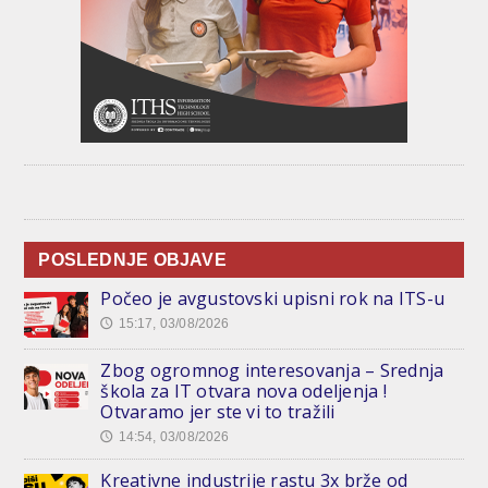
POSLEDNJE OBJAVE
Počeo je avgustovski upisni rok na ITS-u
15:17, 03/08/2026
🕔
Zbog ogromnog interesovanja – Srednja
škola za IT otvara nova odeljenja !
Otvaramo jer ste vi to tražili
14:54, 03/08/2026
🕔
Kreativne industrije rastu 3x brže od