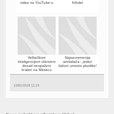
videa na YouTube-u
frižider
Veštačkom
Najsavremenija
inteligencijom otkriveni
ambalaža - jestivi
dosad neopaženi
baloni umesto plastike!
krateri na Mesecu
10/01/2019 12:19