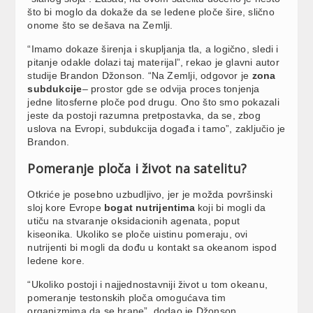
što bi moglo da dokaže da se ledene ploče šire, slično
onome što se dešava na Zemlji.
“Imamo dokaze širenja i skupljanja tla, a logično, sledi i
pitanje odakle dolazi taj materijal”, rekao je glavni autor
studije Brandon Džonson. “Na Zemlji, odgovor je
zona
subdukcije
– prostor gde se odvija proces tonjenja
jedne litosferne ploče pod drugu. Ono što smo pokazali
jeste da postoji razumna pretpostavka, da se, zbog
uslova na Evropi, subdukcija događa i tamo”, zaključio je
Brandon.
Pomeranje ploča i život na satelitu?
Otkriće je posebno uzbudljivo, jer je možda površinski
sloj kore Evrope
bogat nutrijentima
koji bi mogli da
utiču na stvaranje oksidacionih agenata, poput
kiseonika. Ukoliko se ploče uistinu pomeraju, ovi
nutrijenti bi mogli da dođu u kontakt sa okeanom ispod
ledene kore.
“Ukoliko postoji i najjednostavniji život u tom okeanu,
pomeranje testonskih ploča omogućava tim
organizmima da se hrane”, dodao je Džonson.