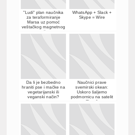
"Ludi" plan naučnika
WhatsApp + Slack +
za teraformiranje
Skype = Wire
Marsa uz pomoć
veštačkog magnetnog
polja
Da li je bezbedno
Naučnici prave
hraniti pse i mačke na
svemirski okean:
vegetarijanski ili
Uskoro šaljemo
veganski način?
podmornicu na satelit
Titan?