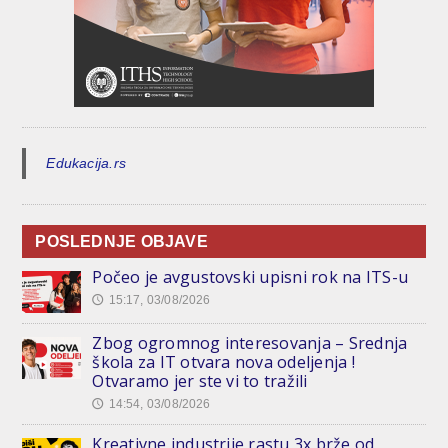
Edukacija.rs
POSLEDNJE OBJAVE
Počeo je avgustovski upisni rok na ITS-u
15:17, 03/08/2026
🕔
Zbog ogromnog interesovanja – Srednja
škola za IT otvara nova odeljenja !
Otvaramo jer ste vi to tražili
14:54, 03/08/2026
🕔
Kreativne industrije rastu 3x brže od