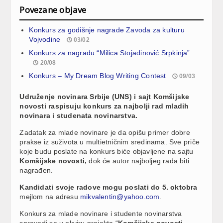
Povezane objave
Konkurs za godišnje nagrade Zavoda za kulturu
Vojvodine
03/02
Konkurs za nagradu “Milica Stojadinović Srpkinja”
20/08
Konkurs – My Dream Blog Writing Contest
09/03
Udruženje novinara Srbije (UNS) i sajt Komšijske
novosti raspisuju konkurs za najbolji rad mladih
novinara i studenata novinarstva.
Zadatak za mlade novinare je da opišu primer dobre
prakse iz suživota u multietničnim sredinama. Sve priče
koje budu poslate na konkurs biće objavljene na sajtu
Komšijske novosti,
dok će autor najboljeg rada biti
nagrađen.
Kandidati svoje radove mogu poslati do 5. oktobra
mejlom na adresu
mikvalentin@yahoo.com
.
Konkurs za mlade novinare i studente novinarstva
sprovodi se u okviru projekta “
Komšijske novosti –