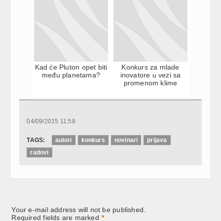
Kad će Pluton opet biti
Konkurs za mlade
među planetama?
inovatore u vezi sa
promenom klime
04/09/2015 11:58
TAGS:
autori
konkurs
novinari
prijava
radovi
Your e-mail address will not be published.
Required fields are marked
*