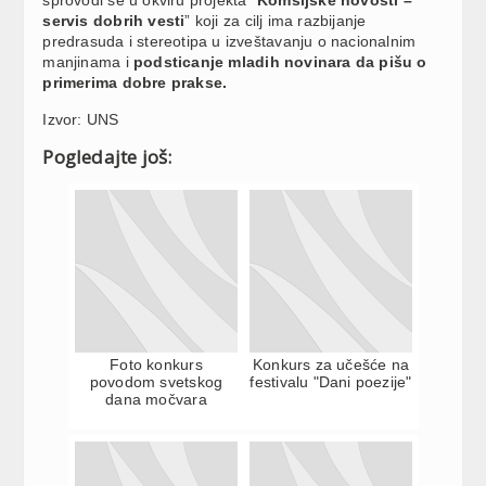
servis dobrih vesti
” koji za cilj ima razbijanje
predrasuda i stereotipa u izveštavanju o nacionalnim
manjinama i
podsticanje mladih novinara da pišu o
primerima dobre prakse.
Izvor: UNS
Pogledajte još:
Foto konkurs
Konkurs za učešće na
povodom svetskog
festivalu "Dani poezije"
dana močvara