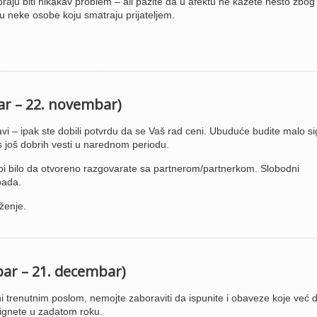
u biti nikakav problem – ali pazite da u afektu ne kažete nešto zbog
ju neke osobe koju smatraju prijateljem.
bar – 22. novembar)
avi – ipak ste dobili potvrdu da se Vaš rad ceni. Ubuduće budite malo sig
s još dobrih vesti u narednom periodu.
e bi bilo da otvoreno razgovarate sa partnerom/partnerkom. Slobodni
pada.
ženje.
bar – 21. decembar)
i trenutnim poslom, nemojte zaboraviti da ispunite i obaveze koje već 
tignete u zadatom roku.