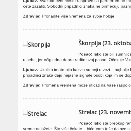
Ljubav:
Svakodnevne/česte rasprave sa partnerom ne moraj
ćete zažaliti. Slobodni pripadnici znaka ne primećuju pažn
Zdravlje:
Pronađite više vremena za svoje hobije.
Škorpija (23. okto
Posao:
Iako ste bili sumnjič
u sebe, jer očigledno dobro radite svoj posao. Očekuje Va
Ljubav:
Ukoliko imate bilo kakvih sumnji u vezi – najbolj
pripadnici znaka daju nejasne signale osobi koja im se do
Zdravlje:
Promena vremena može uticati na Vaše raspolo
Strelac (23. novem
Posao:
Iako ste preokupiran
vreme odlažete. Što više čekate – biće Vam teže da sve s