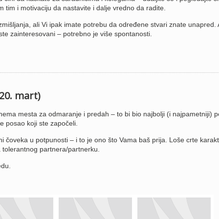
tim i motivaciju da nastavite i dalje vredno da radite.
mišljanja, ali Vi ipak imate potrebu da određene stvari znate unapred.
ste zainteresovani – potrebno je više spontanosti.
 20. mart)
ema mesta za odmaranje i predah – to bi bio najbolji (i najpametniji) p
te posao koji ste započeli.
čoveka u potpunosti – i to je ono što Vama baš prija. Loše crte karak
a tolerantnog partnera/partnerku.
edu.