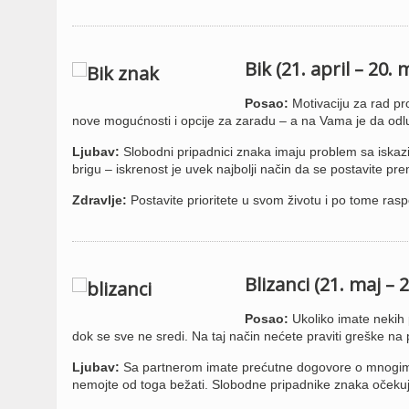
Bik (21. april – 20. 
Posao:
Motivaciju za rad pr
nove mogućnosti i opcije za zaradu – a na Vama je da odlučit
Ljubav:
Slobodni pripadnici znaka imaju problem sa iskaz
brigu – iskrenost je uvek najbolji način da se postavite p
Zdravlje:
Postavite prioritete u svom životu i po tome ra
Blizanci (21. maj – 2
Posao:
Ukoliko imate nekih 
dok se sve ne sredi. Na taj način nećete praviti greške na 
Ljubav:
Sa partnerom imate prećutne dogovore o mnogim st
nemojte od toga bežati. Slobodne pripadnike znaka očekuj