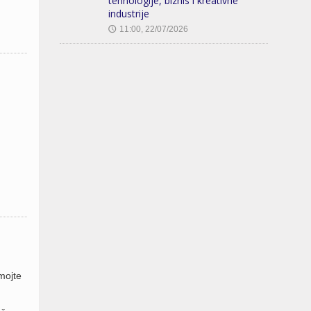
tehnologije, biznis i kreativne
industrije
11:00, 22/07/2026
🕔
mojte