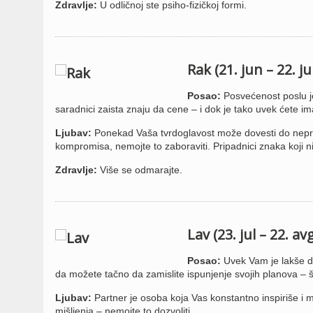
Zdravlje:
U odličnoj ste psiho-fizičkoj formi.
Rak (21. jun – 22. ju
Posao:
Posvećenost poslu je
saradnici zaista znaju da cene – i dok je tako uvek ćete im
Ljubav:
Ponekad Vaša tvrdoglavost može dovesti do neprijat
kompromisa, nemojte to zaboraviti. Pripadnici znaka koji 
Zdravlje:
Više se odmarajte.
Lav (23. jul – 22. av
Posao:
Uvek Vam je lakše da 
da možete tačno da zamislite ispunjenje svojih planova – 
Ljubav:
Partner je osoba koja Vas konstantno inspiriše i m
mišljenja – nemojte to dozvoliti.