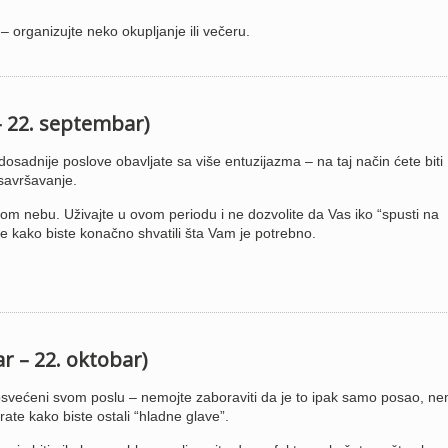
 organizujte neko okupljanje ili večeru.
– 22. septembar)
dosadnije poslove obavljate sa više entuzijazma – na taj način ćete biti
usavršavanje.
om nebu. Uživajte u ovom periodu i ne dozvolite da Vas iko “spusti na
ebe kako biste konačno shvatili šta Vam je potrebno.
r – 22. oktobar)
svećeni svom poslu – nemojte zaboraviti da je to ipak samo posao, ne
irate kako biste ostali “hladne glave”.