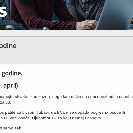
godine
 godine.
 april)
mojte shvatati kao kaznu, nego kao način da sebi obezbedite uspeh il
uzalud.
i još patite za bivšom ljubavi, da li Vam se dopada pogrešna osoba ili
i su u vezi osećaju ljubomoru – za koju nemaju osnova.
ti samo sebi.