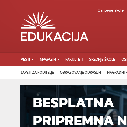
Osnovne škole
VESTI
MAGAZIN
FAKULTETI
SREDNJE ŠKOLE
OS
SAVETI ZA RODITELJE
OBRAZOVANJE ODRASLIH
NAGRADNI 