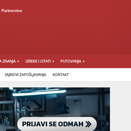
Partnerstvo
A ZNANJA
IZREKE I CITATI
PUTOVANJA
SAJMOVI ZAPOŠLJAVANJA
KONTAKT