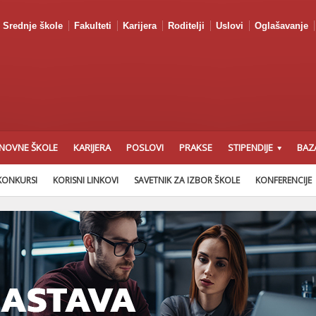
Srednje škole
Fakulteti
Karijera
Roditelji
Uslovi
Oglašavanje
NOVNE ŠKOLE
KARIJERA
POSLOVI
PRAKSE
STIPENDIJE
BAZ
KONKURSI
KORISNI LINKOVI
SAVETNIK ZA IZBOR ŠKOLE
KONFERENCIJE