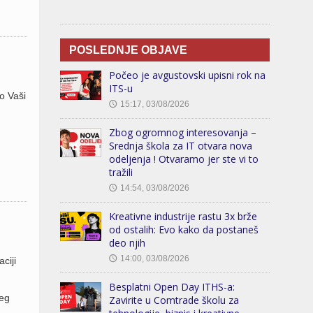
POSLEDNJE OBJAVE
Počeo je avgustovski upisni rok na
ITS-u
o Vaši
15:17, 03/08/2026
🕔
Zbog ogromnog interesovanja –
Srednja škola za IT otvara nova
odeljenja ! Otvaramo jer ste vi to
tražili
14:54, 03/08/2026
🕔
Kreativne industrije rastu 3x brže
od ostalih: Evo kako da postaneš
deo njih
14:00, 03/08/2026
🕔
ciji
Besplatni Open Day ITHS-a:
jeg
Zavirite u Comtrade školu za