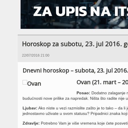
Horoskop za subotu, 23. jul 2016. 
22/07/2016 21:00
Dnevni horoskop – subota, 23. jul 2016.
Ovan (21. mart – 20.
Posao:
Dodatno zalaganje ne
budućnosti nove prilike za napredak. Ništa što radite nije 
Ljubav:
Ako niste u vezi razmislite zašto je to tako – da l
jednostavno uživate u svom statusu? Pripadnici znaka koj
Zdravlje:
Potrebno Vam je više vremena koje ćete posveti