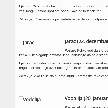
Ljubav:
Osećate da bez partnera ništa ne biste mogli – ali
vezi mogu uskoro upoznati osobu koja će ih fascinirati.
Zdravlje:
Pokušajte da pronađete način da se u potpunosti 
Jarac (22. decembar
Posao:
Koliko god da ste po
kritike ili neslaganja shvatati lično, pokušajte da se distanc
Ljubav:
Slobodni pripadnici znaka imaju problem sa iskaz
brigu – iskrenost je uvek najbolji način da se postavite p
Zdravlje:
Ako želite da budete mirni – prestanite tako čest
Vodolija (20. januar
Posao:
Ako Vam se ponekad č