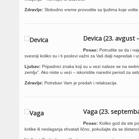
Zdravlje:
Slobodno vreme provodite sa ljudima koje volite –
Devica (23. avgust 
Posao:
Potrudite se da i naj
svesniji koliko su i ti poslovi važni za Vaš dalji napredak i 
Ljubav:
Pripadnici znaka koji su u vezi nalaze se na sedm
zemlju”. Ako niste u vezi – iskoristite naredni period za s
Zdravlje:
Potreban Vam je predah i relaksacija.
Vaga (23. septemba
Posao:
Koliko god da ste po
kritike ili neslaganja shvatati lično, pokušajte da se distanc