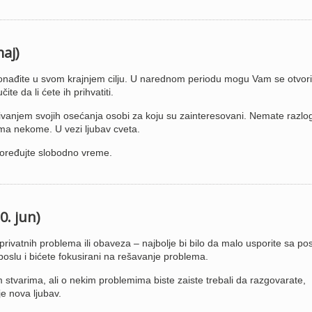
maj)
onađite u svom krajnjem cilju. U narednom periodu mogu Vam se otvori
e da li ćete ih prihvatiti.
ivanjem svojih osećanja osobi za koju su zainteresovani. Nemate razlo
rema nekome. U vezi ljubav cveta.
spoređujte slobodno vreme.
0. jun)
privatnih problema ili obaveza – najbolje bi bilo da malo usporite sa po
poslu i bićete fokusirani na rešavanje problema.
varima, ali o nekim problemima biste zaiste trebali da razgovarate,
e nova ljubav.