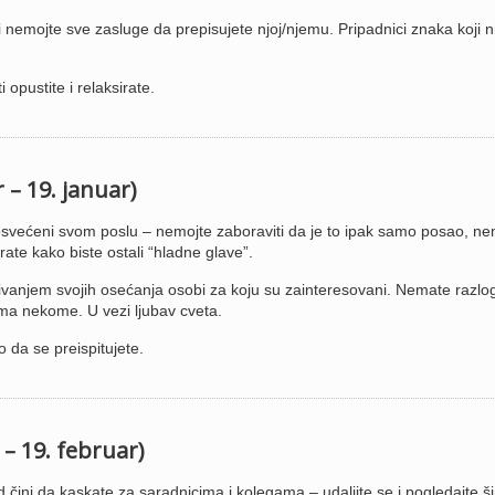
 nemojte sve zasluge da prepisujete njoj/njemu. Pripadnici znaka koji n
opustite i relaksirate.
 – 19. januar)
svećeni svom poslu – nemojte zaboraviti da je to ipak samo posao, ne
irate kako biste ostali “hladne glave”.
ivanjem svojih osećanja osobi za koju su zainteresovani. Nemate razlo
rema nekome. U vezi ljubav cveta.
o da se preispitujete.
 – 19. februar)
ini da kaskate za saradnicima i kolegama – udaljite se i pogledajte ši