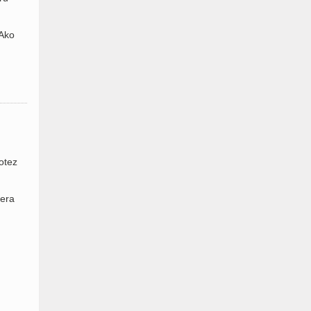
 Ako
otez
tera