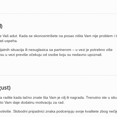
l)
 Vaš adut. Kada se skoncentrišete na posao ništa Vam nije problem i t
ati uspeha.
nih situacija ili nesuglasica sa partnerom – u vezi je potrebno više
nisu u vezi previše očekuju od osobe koju su nedavno upoznali.
gust)
radite kada tačno znate šta Vam je cilj ili nagrada. Trenutno ste u situa
što Vam daje dodatnu motivaciju za rad.
otiviše. Slobodni pripadnici znaka podcenjuju svoje kvalitete zbog neči