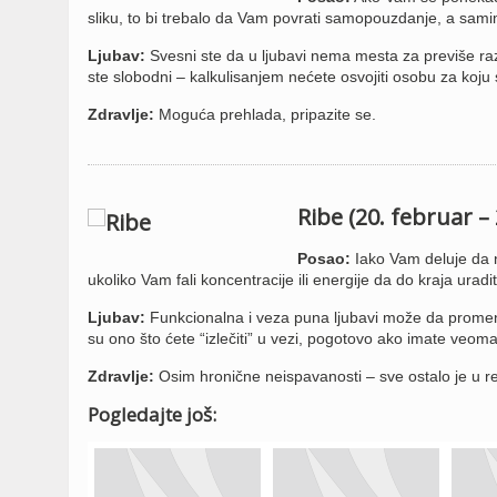
sliku, to bi trebalo da Vam povrati samopouzdanje, a samim 
Ljubav:
Svesni ste da u ljubavi nema mesta za previše raz
ste slobodni – kalkulisanjem nećete osvojiti osobu za koju 
Zdravlje:
Moguća prehlada, pripazite se.
Ribe (20. februar –
Posao:
Iako Vam deluje da n
ukoliko Vam fali koncentracije ili energije da do kraja uradi
Ljubav:
Funkcionalna i veza puna ljubavi može da promeni 
su ono što ćete “izlečiti” u vezi, pogotovo ako imate veom
Zdravlje:
Osim hronične neispavanosti – sve ostalo je u r
Pogledajte još: