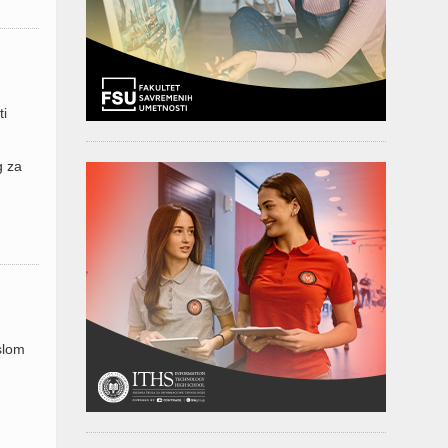
ti
g za
slom