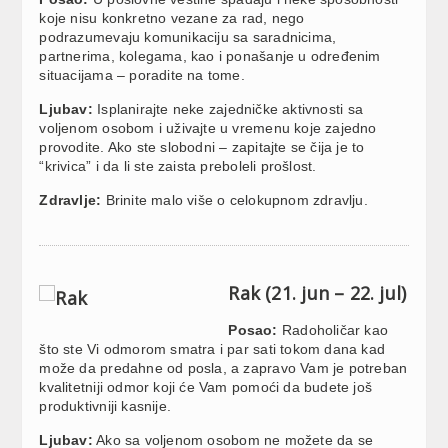
koje nisu konkretno vezane za rad, nego
podrazumevaju komunikaciju sa saradnicima,
partnerima, kolegama, kao i ponašanje u određenim
situacijama – poradite na tome.
Ljubav:
Isplanirajte neke zajedničke aktivnosti sa
voljenom osobom i uživajte u vremenu koje zajedno
provodite. Ako ste slobodni – zapitajte se čija je to
“krivica” i da li ste zaista preboleli prošlost.
Zdravlje:
Brinite malo više o celokupnom zdravlju.
Rak (21. jun – 22. jul)
Posao:
Radoholičar kao
što ste Vi odmorom smatra i par sati tokom dana kad
može da predahne od posla, a zapravo Vam je potreban
kvalitetniji odmor koji će Vam pomoći da budete još
produktivniji kasnije.
Ljubav:
Ako sa voljenom osobom ne možete da se