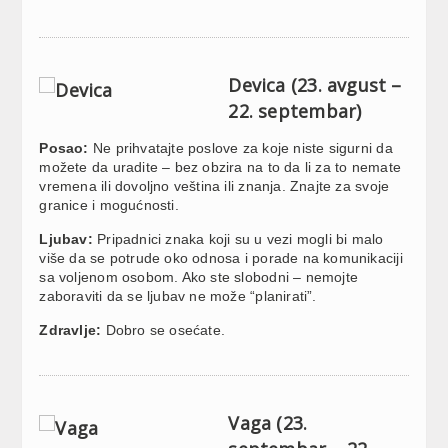
Devica (23. avgust –
22. septembar)
Posao:
Ne prihvatajte poslove za koje niste sigurni da
možete da uradite – bez obzira na to da li za to nemate
vremena ili dovoljno veština ili znanja. Znajte za svoje
granice i mogućnosti.
Ljubav:
Pripadnici znaka koji su u vezi mogli bi malo
više da se potrude oko odnosa i porade na komunikaciji
sa voljenom osobom. Ako ste slobodni – nemojte
zaboraviti da se ljubav ne može “planirati”.
Zdravlje:
Dobro se osećate.
Vaga (23.