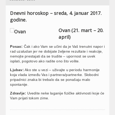
Dnevni horoskop – sreda, 4. januar 2017.
godine.
Ovan (21. mart – 20.
april)
Posao:
Čak i ako Vam se učini da je Vaš trenutni napor i
rad uzaludan jer ne dobijate željene rezultate i reakcije,
nemojte prestajati da se trudite – upornost se uvek
isplati, pogotovo ako radite ono što volite.
Ljubav:
Ako ste u vezi – uživajte u periodu harmonije
koja vlada između Vas i partnera/partnerke. Slobodni
pripadnici znaka bi trebalo da se ponašaju malo
spontanije.
Zdravlje:
Uvedite neke laganije fizičke aktivnosti koje će
Vam prijati tokom zime.