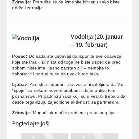
Zdravlje:
Potrudite se da izmenite ishranu kako biste
održali zdravlje.
Vodolija (20. januar
– 19. februar)
Posao:
Do sada ste uspevali da ispunite sve obaveze
koje ste imali, ali ništa od toga ne biste uspeli da pred
sobom niste imali jasno zacrtan cilj – nemojte to
zaboraviti i potrudite se da uvek bude tako.
Ljubav:
Ako ste slobodni – dozvolite prijateljima da Vas
“spoje” sa nekom novom osobom i dajte priliku tom
poznanstvu. Pripadnici znaka koji su u vezi bi trebalo da
češće organizuju zajednične aktivnosti sa partnerom.
Zdravlje:
Mogući stomačni problemi prolaznog tipa.
Pogledajte još: