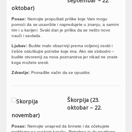
septembar – 22.
oktobar)
Posao:
Nemojte propuštati prilike koje Vam mogu
pomoći da se usavršite i napredujete u znanju, a samim
tim i u karijeri. Svaki dan je prilika da se nešto novo
nauči i savlada.
Ljubav:
Budite malo obazriviji prema voljenoj osobi i
češće osluškujte potrebe koje ima. Ako ste slobodni –
budite otvoreniji za nova poznanstva jer nikad ne znate
koga možete sresti.
Zdravlje:
Pronađite način da se opustite.
Škorpija (23.
oktobar – 22.
novembar)
Posao:
Nemojte unapred da brinete i da očekujete
probleme na svakom koraku. Potrebno je da pozitivno