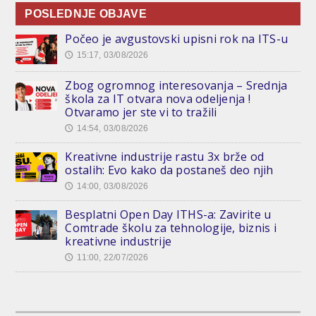
POSLEDNJE OBJAVE
Počeo je avgustovski upisni rok na ITS-u
15:17, 03/08/2026
🕔
Zbog ogromnog interesovanja – Srednja
škola za IT otvara nova odeljenja !
Otvaramo jer ste vi to tražili
14:54, 03/08/2026
🕔
Kreativne industrije rastu 3x brže od
ostalih: Evo kako da postaneš deo njih
14:00, 03/08/2026
🕔
Besplatni Open Day ITHS-a: Zavirite u
Comtrade školu za tehnologije, biznis i
kreativne industrije
11:00, 22/07/2026
🕔