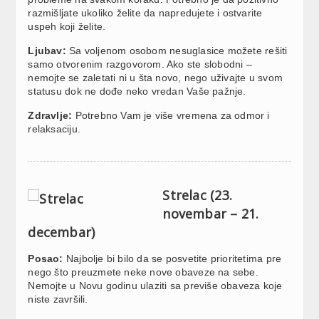
razmišljate ukoliko želite da napredujete i ostvarite
uspeh koji želite.
Ljubav:
Sa voljenom osobom nesuglasice možete rešiti
samo otvorenim razgovorom. Ako ste slobodni –
nemojte se zaletati ni u šta novo, nego uživajte u svom
statusu dok ne dođe neko vredan Vaše pažnje.
Zdravlje:
Potrebno Vam je više vremena za odmor i
relaksaciju.
Strelac (23.
novembar – 21.
decembar)
Posao:
Najbolje bi bilo da se posvetite prioritetima pre
nego što preuzmete neke nove obaveze na sebe.
Nemojte u Novu godinu ulaziti sa previše obaveza koje
niste završili.