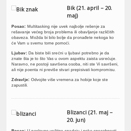
Bik (21. april – 20.
maj)
Posao:
Multitasking nije uvek najbolje rešenje za
rešavanje većeg broja problema ili obavljanje različitih
obaveza. Možda bi bilo bolje da pronađete nekoga ko
će Vam u svemu tome pomoći.
Ljubav:
Da biste bili srećni u ljubavi potrebno je da
znate šta je to što Vas u ovom aspektu zaista usrećuje.
Naravno, ne postoji savršena osoba, niti ste Vi savršeni,
ali nije poenta ni previše stvari prepisivati kompromisu.
Zdravlje:
Odvojite više vremena za hobije koje ste
zapustili.
Blizanci (21. maj –
20. jun)
Posao:
U poslovne veštine spadaju i neke sposobnosti