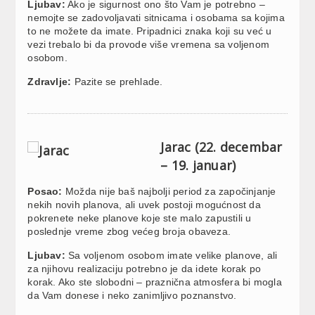
Ljubav:
Ako je sigurnost ono što Vam je potrebno –
nemojte se zadovoljavati sitnicama i osobama sa kojima
to ne možete da imate. Pripadnici znaka koji su već u
vezi trebalo bi da provode više vremena sa voljenom
osobom.
Zdravlje:
Pazite se prehlade.
Jarac (22. decembar
– 19. januar)
Posao:
Možda nije baš najbolji period za započinjanje
nekih novih planova, ali uvek postoji mogućnost da
pokrenete neke planove koje ste malo zapustili u
poslednje vreme zbog većeg broja obaveza.
Ljubav:
Sa voljenom osobom imate velike planove, ali
za njihovu realizaciju potrebno je da idete korak po
korak. Ako ste slobodni – praznična atmosfera bi mogla
da Vam donese i neko zanimljivo poznanstvo.