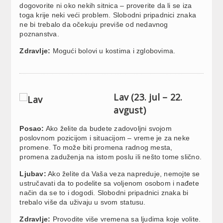
dogovorite ni oko nekih sitnica – proverite da li se iza
toga krije neki veći problem. Slobodni pripadnici znaka
ne bi trebalo da očekuju previše od nedavnog
poznanstva.
Zdravlje:
Mogući bolovi u kostima i zglobovima.
Lav (23. jul – 22.
avgust)
Posao:
Ako želite da budete zadovoljni svojom
poslovnom pozicijom i situacijom – vreme je za neke
promene. To može biti promena radnog mesta,
promena zaduženja na istom poslu ili nešto tome slično.
Ljubav:
Ako želite da Vaša veza napreduje, nemojte se
ustručavati da to podelite sa voljenom osobom i nađete
način da se to i dogodi. Slobodni pripadnici znaka bi
trebalo više da uživaju u svom statusu.
Zdravlje:
Provodite više vremena sa ljudima koje volite.