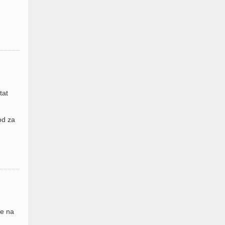
tat
od za
se na