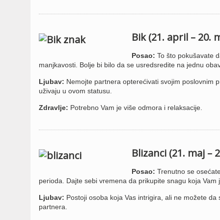
Bik (21. april – 20. 
Posao:
To što pokušavate da
manjkavosti. Bolje bi bilo da se usredsredite na jednu obav
Ljubav:
Nemojte partnera opterećivati svojim poslovnim p
uživaju u ovom statusu.
Zdravlje:
Potrebno Vam je više odmora i relaksacije.
Blizanci (21. maj – 2
Posao:
Trenutno se osećate
perioda. Dajte sebi vremena da prikupite snagu koja Vam j
Ljubav:
Postoji osoba koja Vas intrigira, ali ne možete da s
partnera.