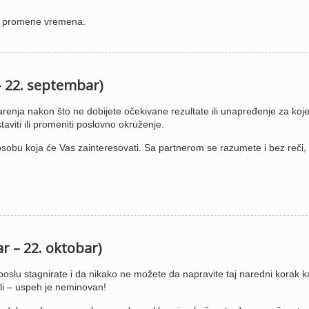
li promene vremena.
– 22. septembar)
enja nakon što ne dobijete očekivane rezultate ili unapređenje za koje
aviti ili promeniti poslovno okruženje.
sobu koja će Vas zainteresovati. Sa partnerom se razumete i bez reči,
r – 22. oktobar)
oslu stagnirate i da nikako ne možete da napravite taj naredni korak k
ili – uspeh je neminovan!