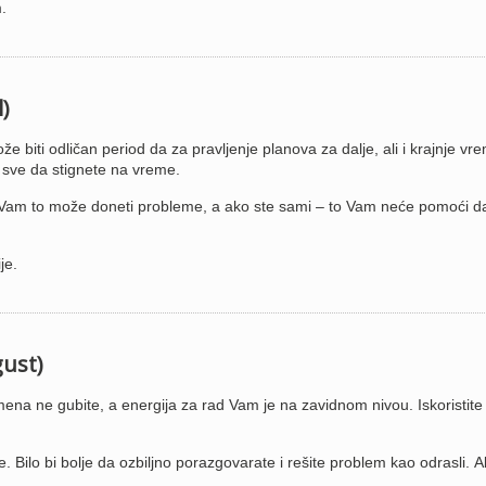
.
l)
biti odličan period da za pravljenje planova za dalje, ali i krajnje vr
e sve da stignete na vreme.
i Vam to može doneti probleme, a ako ste sami – to Vam neće pomoći d
je.
gust)
na ne gubite, a energija za rad Vam je na zavidnom nivou. Iskoristite
Bilo bi bolje da ozbiljno porazgovarate i rešite problem kao odrasli. A