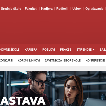
Srednje škole
Fakulteti
Karijera
Roditelji
Uslovi
Oglašavanje
NOVNE ŠKOLE
KARIJERA
POSLOVI
PRAKSE
STIPENDIJE
BAZ
KONKURSI
KORISNI LINKOVI
SAVETNIK ZA IZBOR ŠKOLE
KONFERENCIJE