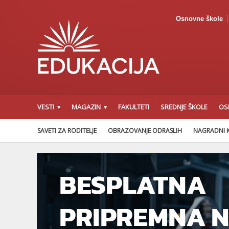
Osnovne škole
VESTI
MAGAZIN
FAKULTETI
SREDNJE ŠKOLE
OS
SAVETI ZA RODITELJE
OBRAZOVANJE ODRASLIH
NAGRADNI 