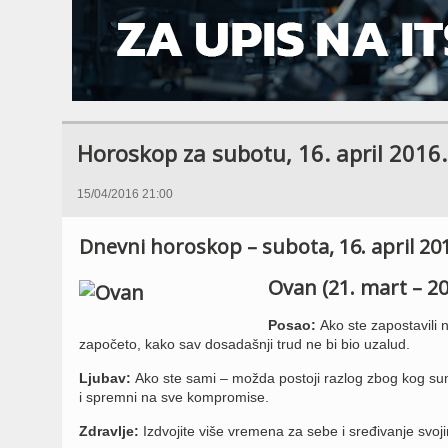
Horoskop za subotu, 16. april 2016
15/04/2016 21:00
Dnevni horoskop – subota, 16. april 20
Ovan (21. mart – 20.
Posao:
Ako ste zapostavili n
započeto, kako sav dosadašnji trud ne bi bio uzalud.
Ljubav:
Ako ste sami – možda postoji razlog zbog kog sum
i spremni na sve kompromise.
Zdravlje:
Izdvojite više vremena za sebe i sređivanje svoji