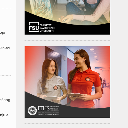
oje
bikovi
pešnog
njuje