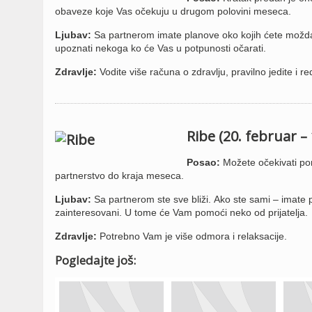
obaveze koje Vas očekuju u drugom polovini meseca.
Ljubav:
Sa partnerom imate planove oko kojih ćete možda m
upoznati nekoga ko će Vas u potpunosti očarati.
Zdravlje:
Vodite više računa o zdravlju, pravilno jedite i r
Ribe (20. februar –
Posao:
Možete očekivati po
partnerstvo do kraja meseca.
Ljubav:
Sa partnerom ste sve bliži. Ako ste sami – imate
zainteresovani. U tome će Vam pomoći neko od prijatelja.
Zdravlje:
Potrebno Vam je više odmora i relaksacije.
Pogledajte još: