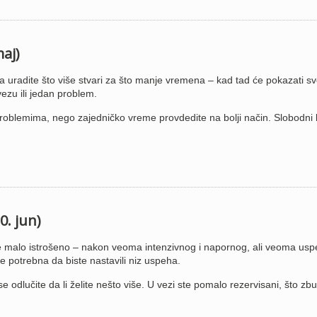
maj)
 uradite što više stvari za što manje vremena – kad tad će pokazati sv
ezu ili jedan problem.
roblemima, nego zajedničko vreme provdedite na bolji način. Slobodni 
0. jun)
 malo istrošeno – nakon veoma intenzivnog i napornog, ali veoma us
e potrebna da biste nastavili niz uspeha.
e odlučite da li želite nešto više. U vezi ste pomalo rezervisani, što zbu