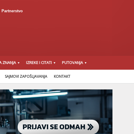
Partnerstvo
A ZNANJA
IZREKE I CITATI
PUTOVANJA
SAJMOVI ZAPOŠLJAVANJA
KONTAKT