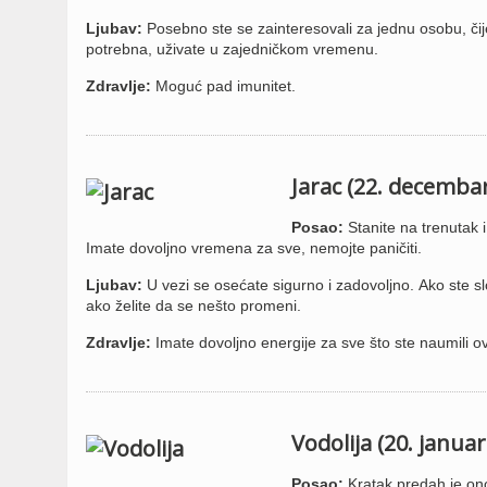
Ljubav:
Posebno ste se zainteresovali za jednu osobu, či
potrebna, uživate u zajedničkom vremenu.
Zdravlje:
Moguć pad imunitet.
Jarac (22. decembar
Posao:
Stanite na trenutak 
Imate dovoljno vremena za sve, nemojte paničiti.
Ljubav:
U vezi se osećate sigurno i zadovoljno. Ako ste s
ako želite da se nešto promeni.
Zdravlje:
Imate dovoljno energije za sve što ste naumili o
Vodolija (20. januar
Posao:
Kratak predah je ono