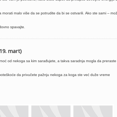
orati malo više da se potrudite da bi se ostvarili. Ako ste sami – mo
edovno spavajte.
 19. mart)
moć od nekoga sa kim sarađujete, a takva saradnja mogla da preraste 
 poteškoće da privučete pažnju nekoga za koga ste već duže vreme