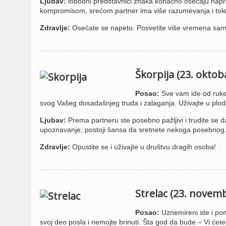
Ljubav:
lobodni predstavnici znaka konačno osećaju nap
kompromisom, srećom partner ima više razumevanja i tole
Zdravlje:
Osećate se napeto. Posvetite više vremena sam
Škorpija (23. okto
Posao:
Sve vam ide od ruke!
svog Vašeg dosadašnjeg truda i zalaganja. Uživajte u plo
Ljubav:
Prema partneru ste posebno pažljivi i trudite se d
upoznavanje, postoji šansa da sretnete nekoga posebnog
Zdravlje:
Opustite se i uživajte u društvu dragih osoba!
Strelac (23. novem
Posao:
Uznemireni ste i pom
svoj deo posla i nemojte brinuti. Šta god da bude – Vi ćete