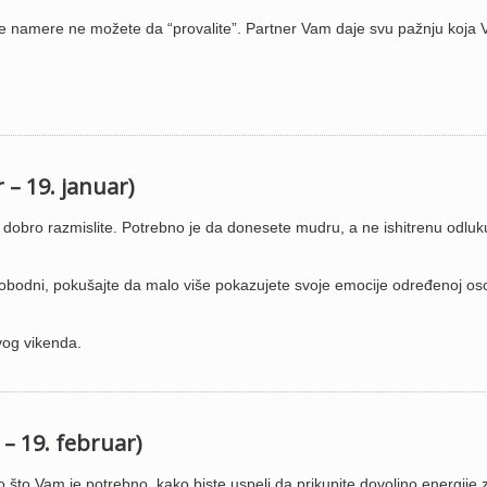
je namere ne možete da “provalite”. Partner Vam daje svu pažnju koja 
 – 19. januar)
i dobro razmislite. Potrebno je da donesete mudru, a ne ishitrenu odluk
lobodni, pokušajte da malo više pokazujete svoje emocije određenoj os
vog vikenda.
 – 19. februar)
 što Vam je potrebno, kako biste uspeli da prikupite dovoljno energije 