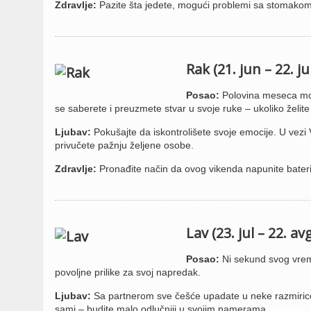
Zdravlje:
Pazite šta jedete, mogući problemi sa stomakom
Rak (21. jun – 22. ju
Posao:
Polovina meseca može 
se saberete i preuzmete stvar u svoje ruke – ukoliko želit
Ljubav:
Pokušajte da iskontrolišete svoje emocije. U vez
privučete pažnju željene osobe.
Zdravlje:
Pronađite način da ovog vikenda napunite bateri
Lav (23. jul – 22. av
Posao:
Ni sekund svog vreme
povoljne prilike za svoj napredak.
Ljubav:
Sa partnerom sve češće upadate u neke razmirice. 
sami – budite malo odlučniji u svojim namerama.