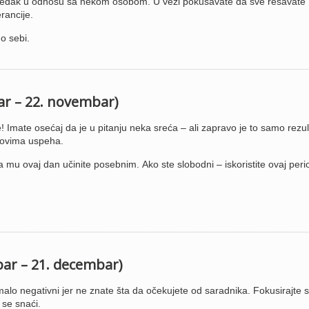
redak u odnosu sa nekom osobom. U vezi pokušavate da sve rešavate
rancije.
o sebi.
bar – 22. novembar)
 Imate osećaj da je u pitanju neka sreća – ali zapravo je to samo rezul
dovima uspeha.
a mu ovaj dan učinite posebnim. Ako ste slobodni – iskoristite ovaj peri
.
bar – 21. decembar)
alo negativni jer ne znate šta da očekujete od saradnika. Fokusirajte 
 se snaći.