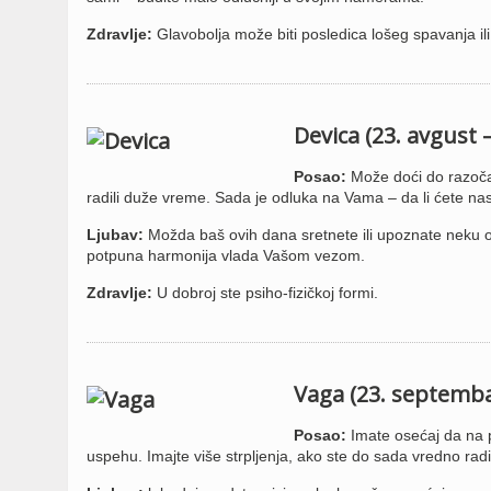
Zdravlje:
Glavobolja može biti posledica lošeg spavanja i
Devica (23. avgust 
Posao:
Može doći do razočar
radili duže vreme. Sada je odluka na Vama – da li ćete nast
Ljubav:
Možda baš ovih dana sretnete ili upoznate neku o
potpuna harmonija vlada Vašom vezom.
Zdravlje:
U dobroj ste psiho-fizičkoj formi.
Vaga (23. septemba
Posao:
Imate osećaj da na p
uspehu. Imajte više strpljenja, ako ste do sada vredno rad