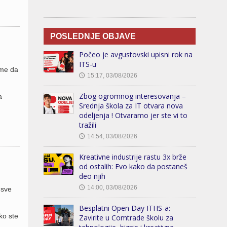
POSLEDNJE OBJAVE
Počeo je avgustovski upisni rok na
ITS-u
eme da
15:17, 03/08/2026
🕔
Zbog ogromnog interesovanja –
a
Srednja škola za IT otvara nova
odeljenja ! Otvaramo jer ste vi to
tražili
14:54, 03/08/2026
🕔
Kreativne industrije rastu 3x brže
od ostalih: Evo kako da postaneš
deo njih
14:00, 03/08/2026
🕔
 sve
Besplatni Open Day ITHS-a:
ko ste
Zavirite u Comtrade školu za