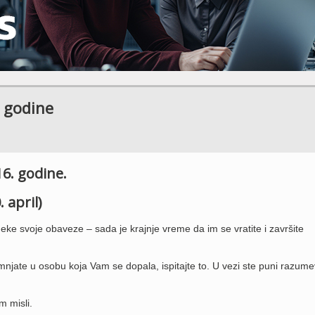
. godine
16. godine.
 april)
eke svoje obaveze – sada je krajnje vreme da im se vratite i završite
njate u osobu koja Vam se dopala, ispitajte to. U vezi ste puni razum
m misli.