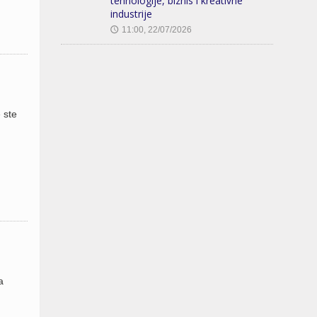
tehnologije, biznis i kreativne
industrije
11:00, 22/07/2026
🕔
 ste
a