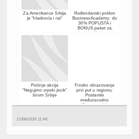
Za Amerikance Srbija
Rođendanski poklon
je "hladnoća i rat"
BusinessAcademy: do
30% POPUSTA i
BONUS paket za
vrhunsko školovanje
Počinje akcija
Finsko obrazovanje
"Negujmo srpski jezik"
prvi put u regionu:
širom Srbije
Postanite
međunarodno
sertifikovan edukator
21/08/2020 11:46