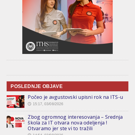
POSLEDNJE OBJAVE
Počeo je avgustovski upisni rok na ITS-u
15:17, 03/08/2026
🕔
Zbog ogromnog interesovanja – Srednja
škola za IT otvara nova odeljenja !
Otvaramo jer ste vi to tražili