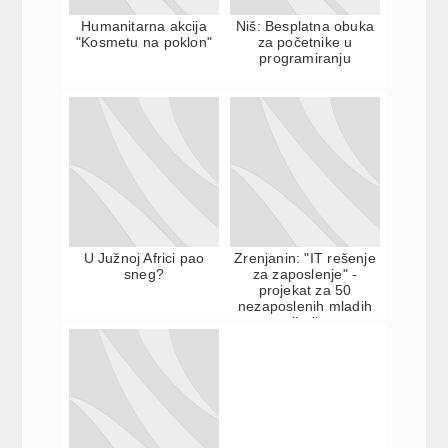
Humanitarna akcija
Niš: Besplatna obuka
"Kosmetu na poklon"
za početnike u
programiranju
U Južnoj Africi pao
Zrenjanin: "IT rešenje
sneg?
za zaposlenje" -
projekat za 50
nezaposlenih mladih
ljudi