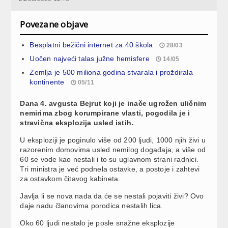
Povezane objave
Besplatni bežični internet za 40 škola
28/03
Uočen najveći talas južne hemisfere
14/05
Zemlja je 500 miliona godina stvarala i proždirala
kontinente
05/11
Dana 4. avgusta Bejrut koji je inače ugrožen uličnim
nemirima zbog korumpirane vlasti, pogodila je i
stravična eksplozija usled istih.
U eksploziji je poginulo više od 200 ljudi, 1000 njih živi u
razorenim domovima usled nemilog događaja, a više od
60 se vode kao nestali i to su uglavnom strani radnici.
Tri ministra je već podnela ostavke, a postoje i zahtevi
za ostavkom čitavog kabineta.
Javlja li se nova nada da će se nestali pojaviti živi? Ovo
daje nadu članovima porodica nestalih lica.
Oko 60 ljudi nestalo je posle snažne eksplozije