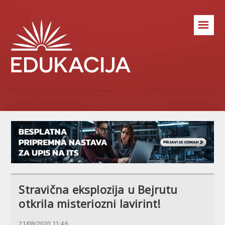
☰
Stravična eksplozija u Bejrutu
otkrila misteriozni lavirint!
21/08/2020 11:46