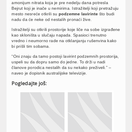
amonijum nitrata koja je pre nedelju dana potresla
Bejrut koji je inače u nemirima. Istražitelji koji pretražuju
mesto nesreće otkrili su
podzemne lavirinte
što budi
nadu da će neke od nestalih pronaći žive.
Istražitelji su otkrili prostorije koje liče na sobe izgrađene
kao skloništa u slučaju napada. Spasioci trenutno
vredno i neumorno rade na otklanjanju rušenvina kako
bi prišli tim sobama.
“
Oni znaju da tamo postoji lavirint podzemnih prostorija,
uspeli su da dopru samo do jedne. To drži u nadi
članove porodica nestalih da su nekako preživeli.”
–
naveo je dopisnik australijske televizije.
Pogledajte još: