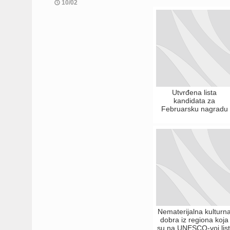
10/02
Utvrđena lista
kandidata za
Februarsku nagradu
Nematerijalna kulturn
dobra iz regiona koja
su na UNESCO-voj list