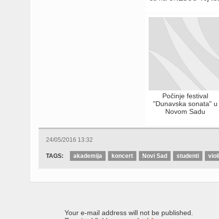
Počinje festival
"Dunavska sonata" u
Novom Sadu
24/05/2016 13:32
TAGS:
akademija
koncert
Novi Sad
studenti
viol
Your e-mail address will not be published.