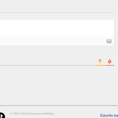
© 2014-2024 Sva prava zadržana.
Eduinfo.b