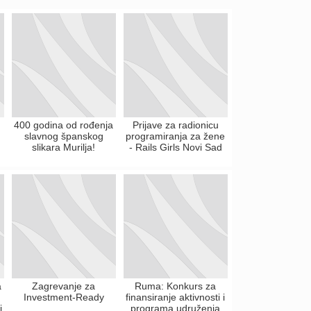
400 godina od rođenja
Prijave za radionicu
slavnog španskog
programiranja za žene
slikara Murilja!
- Rails Girls Novi Sad
a
Zagrevanje za
Ruma: Konkurs za
Investment-Ready
finansiranje aktivnosti i
i
programa udruženja