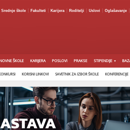
Srednje škole
Fakulteti
Karijera
Roditelji
Uslovi
Oglašavanje
NOVNE ŠKOLE
KARIJERA
POSLOVI
PRAKSE
STIPENDIJE
BAZ
KONKURSI
KORISNI LINKOVI
SAVETNIK ZA IZBOR ŠKOLE
KONFERENCIJE