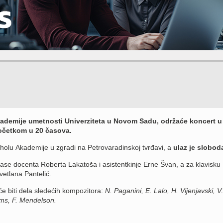
kademije umetnosti Univerziteta u Novom Sadu, održaće koncert u
početkom u 20 časova.
 holu Akademije u zgradi na Petrovaradinskoj tvrđavi, a
ulaz je slobod
lase docenta Roberta Lakatoša i asistentkinje Erne Švan, a za klavisku
etlana Pantelić.
e biti dela sledećih kompozitora:
N. Paganini, E. Lalo, H. Vijenjavski, V
ams, F. Mendelson.