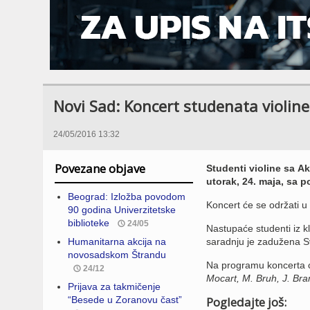
Novi Sad: Koncert studenata violine
24/05/2016 13:32
Povezane objave
Studenti violine sa A
utorak, 24. maja, sa 
Beograd: Izložba povodom
Koncert će se održati u
90 godina Univerzitetske
biblioteke
24/05
Nastupaće studenti iz k
Humanitarna akcija na
saradnju je zadužena Sv
novosadskom Štrandu
Na programu koncerta ć
24/12
Mocart, M. Bruh, J. Br
Prijava za takmičenje
“Besede u Zoranovu čast”
Pogledajte još: