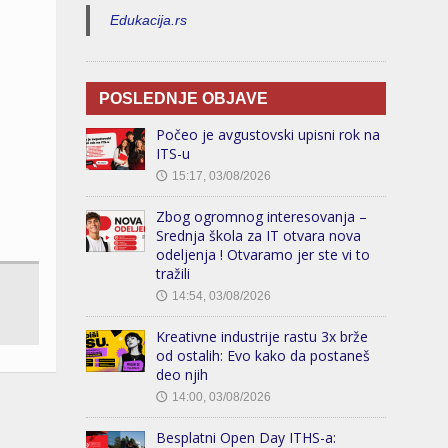
Edukacija.rs
POSLEDNJE OBJAVE
Počeo je avgustovski upisni rok na
ITS-u
15:17, 03/08/2026
🕔
Zbog ogromnog interesovanja –
Srednja škola za IT otvara nova
odeljenja ! Otvaramo jer ste vi to
tražili
14:54, 03/08/2026
🕔
Kreativne industrije rastu 3x brže
od ostalih: Evo kako da postaneš
deo njih
14:00, 03/08/2026
🕔
Besplatni Open Day ITHS-a: