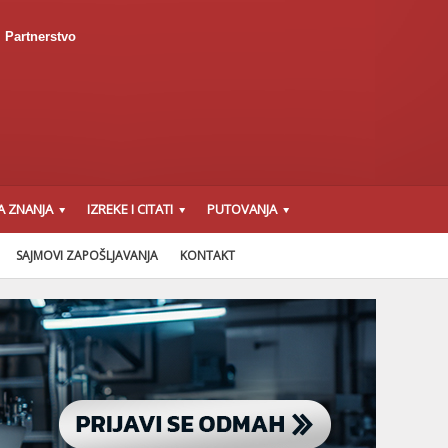
Partnerstvo
A ZNANJA
IZREKE I CITATI
PUTOVANJA
SAJMOVI ZAPOŠLJAVANJA
KONTAKT