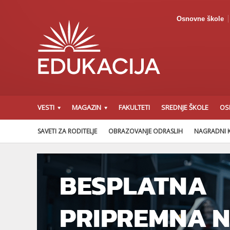
Osnovne škole
VESTI
MAGAZIN
FAKULTETI
SREDNJE ŠKOLE
OS
SAVETI ZA RODITELJE
OBRAZOVANJE ODRASLIH
NAGRADNI 