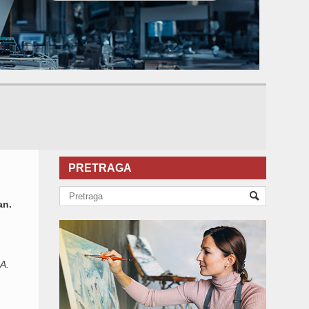
PRETRAGA
an.
.A.