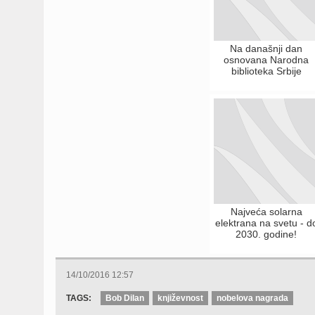
Na današnji dan
osnovana Narodna
biblioteka Srbije
Najveća solarna
elektrana na svetu - d
2030. godine!
14/10/2016 12:57
TAGS:
Bob Dilan
književnost
nobelova nagrada