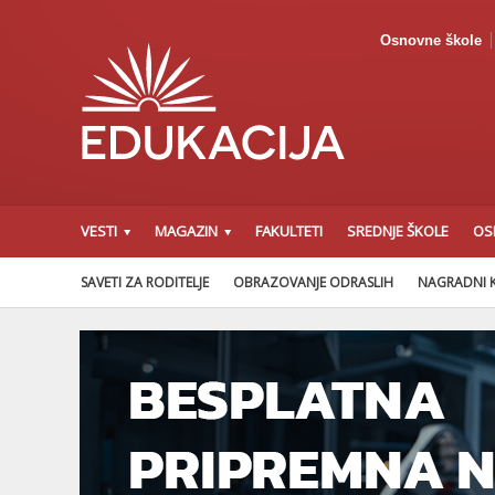
Osnovne škole
VESTI
MAGAZIN
FAKULTETI
SREDNJE ŠKOLE
OS
SAVETI ZA RODITELJE
OBRAZOVANJE ODRASLIH
NAGRADNI 