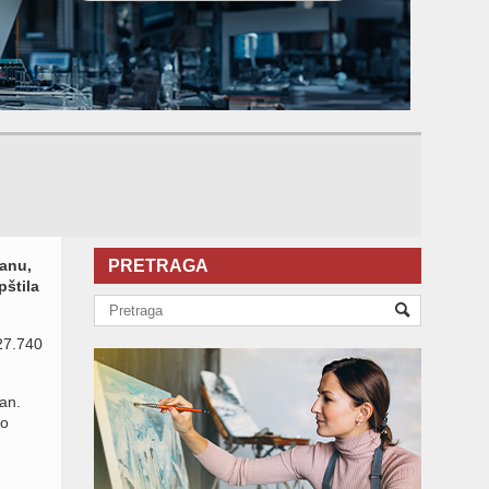
anu,
PRETRAGA
pštila
27.740
an.
to