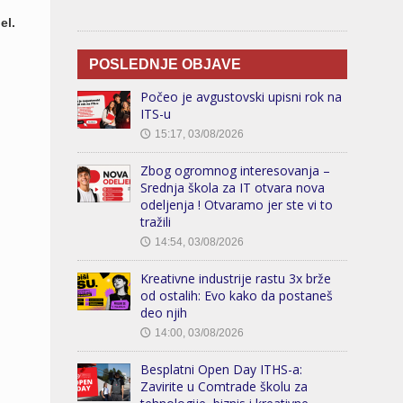
el.
POSLEDNJE OBJAVE
Počeo je avgustovski upisni rok na
ITS-u
15:17, 03/08/2026
🕔
Zbog ogromnog interesovanja –
Srednja škola za IT otvara nova
odeljenja ! Otvaramo jer ste vi to
tražili
14:54, 03/08/2026
🕔
Kreativne industrije rastu 3x brže
od ostalih: Evo kako da postaneš
deo njih
14:00, 03/08/2026
🕔
Besplatni Open Day ITHS-a:
Zavirite u Comtrade školu za