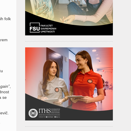
ih folk
arem
ću
gain”
,
dnost
a se
evič.
o