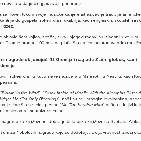
e novinara da je bio glas svoje generacije.
e žanrove i tokom svoje muzičke karijere istraživao je tradicije američke
antrija do gospela, rokenrola i rokabilija, kao i engleskih, škotskih i irsk
 i džez.
objavio šest knjiga, crteža, slika i njegovi radovi su izlagani u velikim
ar Dilan je prodao 100 miliona ploča što ga čini najprodavanijim muzič
e nagrade uključujući 11 Gremija i nagradu Zlatni globus, kao i
demije.
vnih rokenrola i u Kuću slave muzičara u Minesoti i u Nešvilu, kao i Ku
a pesama.
“Blowin’ in the Wind”
,
“Stuck Inside of Mobile With the Memphis Blues A
 Alright Ma (I’m Only Bleeding)”
, našli su se i mnogim leksikonima, a vre
na je time što se tekst pesme
“Mr. Tambourine Man”
našao u knjizi koj
njim školama i na univerzitetima.
nagradu za književnost dobila je beloruska književnica Svetlana Aleksij
t u nizu Nobelovih nagrada koje se dodeljuju, a čija vrednost iznosi ok