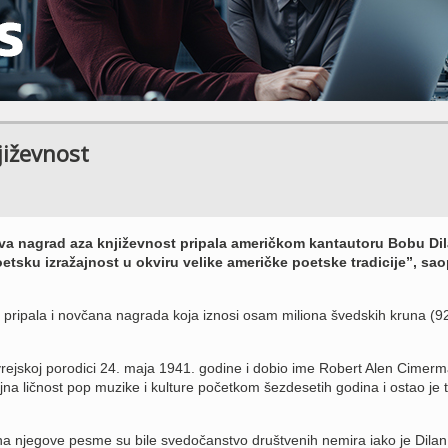
iževnost
va nagrad aza književnost pripala američkom kantautoru Bobu Dil
oetsku izražajnost u okviru velike američke poetske tradicije”, sao
.
 pripala i novčana nagrada koja iznosi osam miliona švedskih kruna (9
vrejskoj porodici 24. maja 1941. godine i dobio ime Robert Alen Cimerm
jna ličnost pop muzike i kulture početkom šezdesetih godina i ostao je 
a njegove pesme su bile svedočanstvo društvenih nemira iako je Dilan