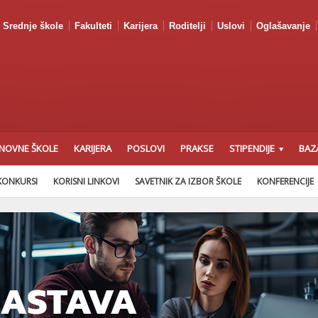
Srednje škole
Fakulteti
Karijera
Roditelji
Uslovi
Oglašavanje
NOVNE ŠKOLE
KARIJERA
POSLOVI
PRAKSE
STIPENDIJE
BAZ
KONKURSI
KORISNI LINKOVI
SAVETNIK ZA IZBOR ŠKOLE
KONFERENCIJE