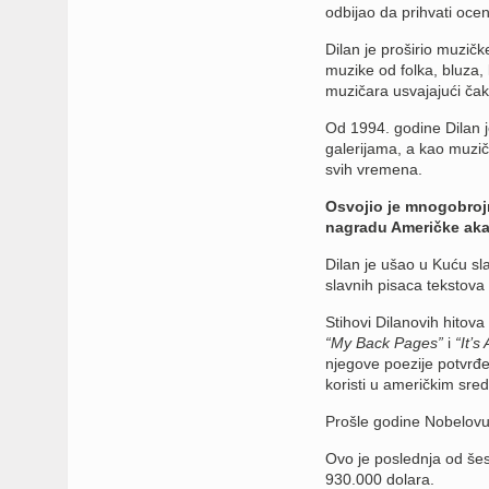
odbijao da prihvati ocen
Dilan je proširio muzičk
muzike od folka, bluza, k
muzičara usvajajući čak
Od 1994. godine Dilan je 
galerijama, a kao muzič
svih vremena.
Osvojio je mnogobrojn
nagradu Američke aka
Dilan je ušao u Kuću sla
slavnih pisaca tekstov
Stihovi Dilanovih hitova
“My Back Pages”
i
“It’s
njegove poezije potvrđe
koristi u američkim sred
Prošle godine Nobelovu 
Ovo je poslednja od šes
930.000 dolara.