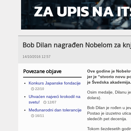
Bob Dilan nagrađen Nobelom za knj
14/10/2016 12:57
Povezane objave
Ove godine je Nobelo
jer je “stvorio novu p
je Švedska akademija
Konkurs Japanske fondacije
22/10
Osim medalje, Dilanu je
Uhvaćen najveći krokodil na
dolara).
svetu!
12/07
Bob Dilan je rođen u je
Međunarodni dan tolerancije
Postao je izuzetno utica
16/11
sledećih pet decenija.
Tokom šezdesetih godin