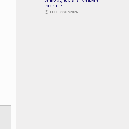
tehnologije, biznis i kreativne
industrije
11:00, 22/07/2026
🕔