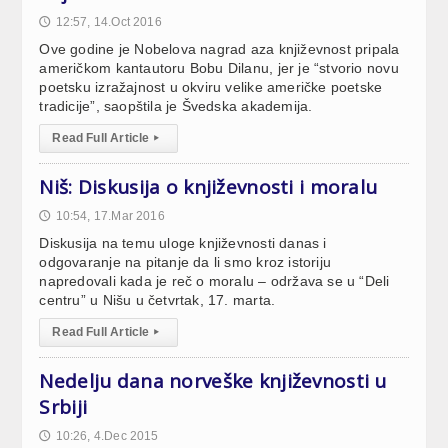
12:57, 14.Oct 2016
🕔
Ove godine je Nobelova nagrad aza književnost pripala
američkom kantautoru Bobu Dilanu, jer je “stvorio novu
poetsku izražajnost u okviru velike američke poetske
tradicije”, saopštila je Švedska akademija.
Read Full Article
▸
Niš: Diskusija o književnosti i moralu
10:54, 17.Mar 2016
🕔
Diskusija na temu uloge književnosti danas i
odgovaranje na pitanje da li smo kroz istoriju
napredovali kada je reč o moralu – održava se u “Deli
centru” u Nišu u četvrtak, 17. marta.
Read Full Article
▸
Nedelju dana norveške književnosti u
Srbiji
10:26, 4.Dec 2015
🕔