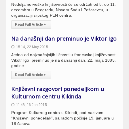
Nedelja norveške književnosti će se održati od 8. do 11.
decembra u Beogradu, Novom Sadu i Požarevcu, u
organizaciji srpskog PEN centra.
Read Full Article
▸
Na današnji dan preminuo je Viktor Igo
15:14, 22.May 2015
🕔
Jedna od najznačajnijih ličnosti u francuskoj književnost,
Vikotr Igo, preminuo je na današnji dan, 22. maja 1885.
godine.
Read Full Article
▸
Književni razgovori ponedeljkom u
Kulturnom centru Kikinda
11:48, 16.Jan 2015
🕔
Program Kulturnog centra u Kikindi, pod nazivom
“Književni ponedeljak”, sa radom počinje 19. januara u
18 časova.