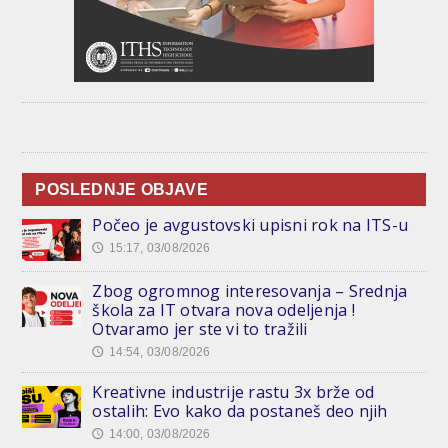
POSLEDNJE OBJAVE
Počeo je avgustovski upisni rok na ITS-u
15:17, 03/08/2026
🕔
Zbog ogromnog interesovanja – Srednja
škola za IT otvara nova odeljenja !
Otvaramo jer ste vi to tražili
14:54, 03/08/2026
🕔
Kreativne industrije rastu 3x brže od
ostalih: Evo kako da postaneš deo njih
14:00, 03/08/2026
🕔