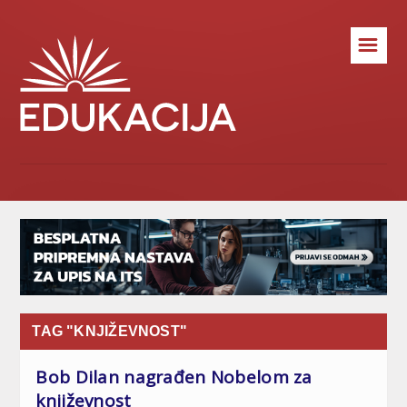
☰
TAG "KNJIŽEVNOST"
Bob Dilan nagrađen Nobelom za
književnost