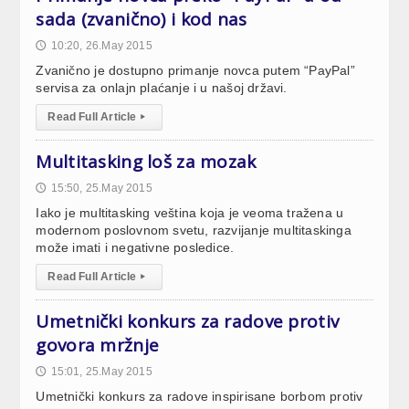
sada (zvanično) i kod nas
10:20, 26.May 2015
🕔
Zvanično je dostupno primanje novca putem “PayPal”
servisa za onlajn plaćanje i u našoj državi.
Read Full Article
▸
Multitasking loš za mozak
15:50, 25.May 2015
🕔
Iako je multitasking veština koja je veoma tražena u
modernom poslovnom svetu, razvijanje multitaskinga
može imati i negativne posledice.
Read Full Article
▸
Umetnički konkurs za radove protiv
govora mržnje
15:01, 25.May 2015
🕔
Umetnički konkurs za radove inspirisane borbom protiv