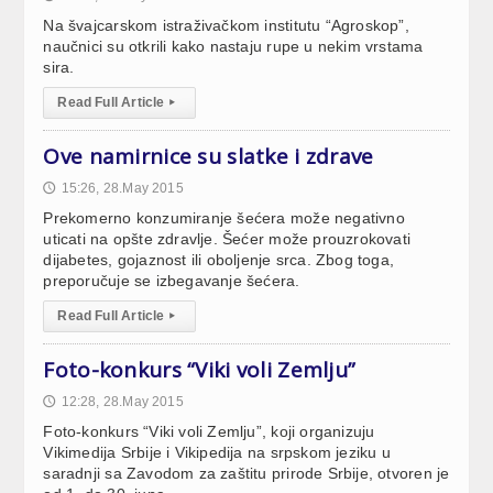
Na švajcarskom istraživačkom institutu “Agroskop”,
naučnici su otkrili kako nastaju rupe u nekim vrstama
sira.
Read Full Article
▸
Ove namirnice su slatke i zdrave
15:26, 28.May 2015
🕔
Prekomerno konzumiranje šećera može negativno
uticati na opšte zdravlje. Šećer može prouzrokovati
dijabetes, gojaznost ili oboljenje srca. Zbog toga,
preporučuje se izbegavanje šećera.
Read Full Article
▸
Foto-konkurs “Viki voli Zemlju”
12:28, 28.May 2015
🕔
Foto-konkurs “Viki voli Zemlju”, koji organizuju
Vikimedija Srbije i Vikipedija na srpskom jeziku u
saradnji sa Zavodom za zaštitu prirode Srbije, otvoren je