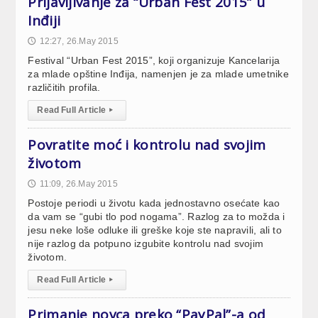
Prijavljivanje za “Urban Fest 2015” u
Inđiji
12:27, 26.May 2015
🕔
Festival “Urban Fest 2015”, koji organizuje Kancelarija
za mlade opštine Inđija, namenjen je za mlade umetnike
različitih profila.
Read Full Article
▸
Povratite moć i kontrolu nad svojim
životom
11:09, 26.May 2015
🕔
Postoje periodi u životu kada jednostavno osećate kao
da vam se “gubi tlo pod nogama”. Razlog za to možda i
jesu neke loše odluke ili greške koje ste napravili, ali to
nije razlog da potpuno izgubite kontrolu nad svojim
životom.
Read Full Article
▸
Primanje novca preko “PayPal”-a od