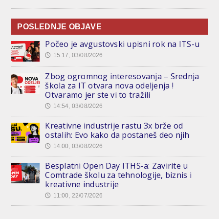
POSLEDNJE OBJAVE
Počeo je avgustovski upisni rok na ITS-u
15:17, 03/08/2026
🕔
Zbog ogromnog interesovanja – Srednja
škola za IT otvara nova odeljenja !
Otvaramo jer ste vi to tražili
14:54, 03/08/2026
🕔
Kreativne industrije rastu 3x brže od
ostalih: Evo kako da postaneš deo njih
14:00, 03/08/2026
🕔
Besplatni Open Day ITHS-a: Zavirite u
Comtrade školu za tehnologije, biznis i
kreativne industrije
11:00, 22/07/2026
🕔