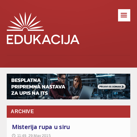
☰
ARCHIVE
Misterija rupa u siru
11:49, 29.May 2015
🕔