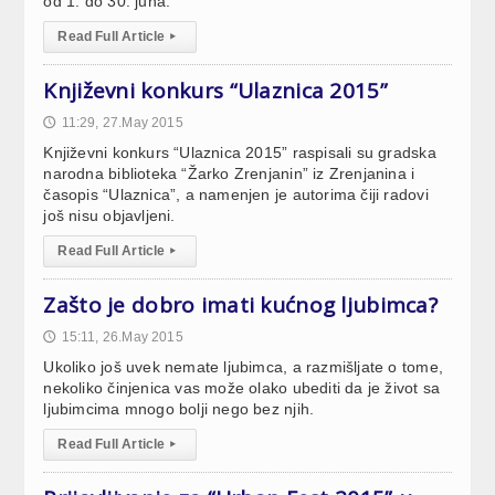
od 1. do 30. juna.
Read Full Article
▸
Književni konkurs “Ulaznica 2015”
11:29, 27.May 2015
🕔
Književni konkurs “Ulaznica 2015” raspisali su gradska
narodna biblioteka “Žarko Zrenjanin” iz Zrenjanina i
časopis “Ulaznica”, a namenjen je autorima čiji radovi
još nisu objavljeni.
Read Full Article
▸
Zašto je dobro imati kućnog ljubimca?
15:11, 26.May 2015
🕔
Ukoliko još uvek nemate ljubimca, a razmišljate o tome,
nekoliko činjenica vas može olako ubediti da je život sa
ljubimcima mnogo bolji nego bez njih.
Read Full Article
▸