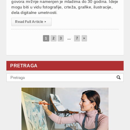
govora mržnje namenjen je mladima do 30 godina. Ideje
mogu biti u vidu fotografije, crteža, grafike, ilustracije,
dela digitalne umetnosti.
Read Full Article
▸
1
2
3
…
7
▸
PRETRAGA