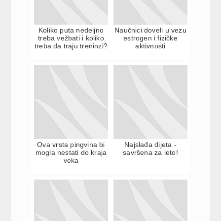
Koliko puta nedeljno
Naučnici doveli u vezu
treba vežbati i koliko
estrogen i fizičke
treba da traju treninzi?
aktivnosti
Ova vrsta pingvina bi
Najslađa dijeta -
mogla nestati do kraja
savršena za leto!
veka