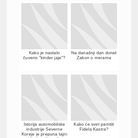
Kako je nastalo
Na današnji dan donet
čuveno "kinder jaje"?
Zakon o merama
Istorija automobilske
Kako će svet pamtiti
industrije Severne
Fidela Kastra?
Koreje je prepuna tajni