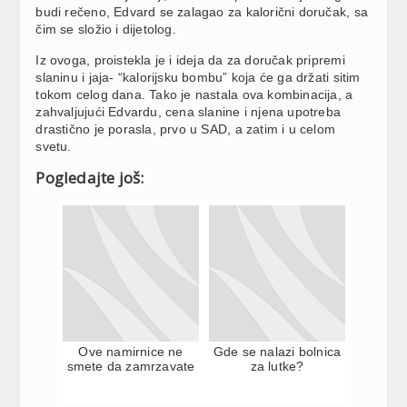
budi rečeno, Edvard se zalagao za kalorični doručak, sa
čim se složio i dijetolog.
Iz ovoga, proistekla je i ideja da za doručak pripremi
slaninu i jaja- “kalorijsku bombu” koja će ga držati sitim
tokom celog dana. Tako je nastala ova kombinacija, a
zahvaljujući Edvardu, cena slanine i njena upotreba
drastično je porasla, prvo u SAD, a zatim i u celom
svetu.
Pogledajte još:
Ove namirnice ne
Gde se nalazi bolnica
smete da zamrzavate
za lutke?