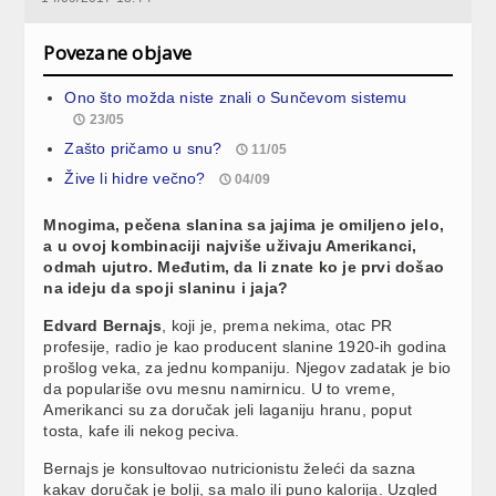
Povezane objave
Ono što možda niste znali o Sunčevom sistemu
23/05
Zašto pričamo u snu?
11/05
Žive li hidre večno?
04/09
Mnogima, pečena slanina sa jajima je omiljeno jelo,
a u ovoj kombinaciji najviše uživaju Amerikanci,
odmah ujutro. Međutim, da li znate ko je prvi došao
na ideju da spoji slaninu i jaja?
Edvard Bernajs
, koji je, prema nekima, otac PR
profesije, radio je kao producent slanine 1920-ih godina
prošlog veka, za jednu kompaniju. Njegov zadatak je bio
da populariše ovu mesnu namirnicu. U to vreme,
Amerikanci su za doručak jeli laganiju hranu, poput
tosta, kafe ili nekog peciva.
Bernajs je konsultovao nutricionistu želeći da sazna
kakav doručak je bolji, sa malo ili puno kalorija. Uzgled