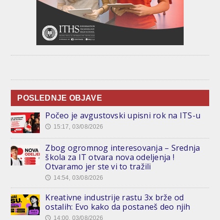
POSLEDNJE OBJAVE
Počeo je avgustovski upisni rok na ITS-u
15:17, 03/08/2026
🕔
Zbog ogromnog interesovanja – Srednja
škola za IT otvara nova odeljenja !
Otvaramo jer ste vi to tražili
14:54, 03/08/2026
🕔
Kreativne industrije rastu 3x brže od
ostalih: Evo kako da postaneš deo njih
14:00, 03/08/2026
🕔