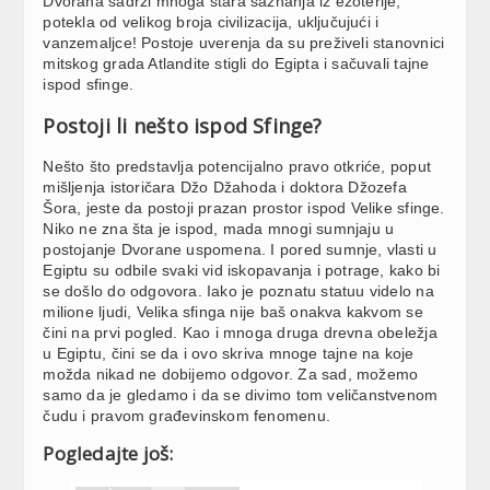
Dvorana sadrži mnoga stara saznanja iz ezoterije,
potekla od velikog broja civilizacija, uključujući i
vanzemaljce! Postoje uverenja da su preživeli stanovnici
mitskog grada Atlandite stigli do Egipta i sačuvali tajne
ispod sfinge.
Postoji li nešto ispod Sfinge?
Nešto što predstavlja potencijalno pravo otkriće, poput
mišljenja istoričara Džo Džahoda i doktora Džozefa
Šora, jeste da postoji prazan prostor ispod Velike sfinge.
Niko ne zna šta je ispod, mada mnogi sumnjaju u
postojanje Dvorane uspomena. I pored sumnje, vlasti u
Egiptu su odbile svaki vid iskopavanja i potrage, kako bi
se došlo do odgovora. Iako je poznatu statuu videlo na
milione ljudi, Velika sfinga nije baš onakva kakvom se
čini na prvi pogled. Kao i mnoga druga drevna obeležja
u Egiptu, čini se da i ovo skriva mnoge tajne na koje
možda nikad ne dobijemo odgovor. Za sad, možemo
samo da je gledamo i da se divimo tom veličanstvenom
čudu i pravom građevinskom fenomenu.
Pogledajte još: