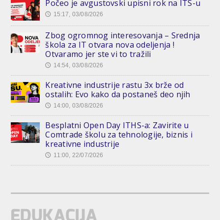
Počeo je avgustovski upisni rok na ITS-u
15:17, 03/08/2026
🕔
Zbog ogromnog interesovanja – Srednja
škola za IT otvara nova odeljenja !
Otvaramo jer ste vi to tražili
14:54, 03/08/2026
🕔
Kreativne industrije rastu 3x brže od
ostalih: Evo kako da postaneš deo njih
14:00, 03/08/2026
🕔
Besplatni Open Day ITHS-a: Zavirite u
Comtrade školu za tehnologije, biznis i
kreativne industrije
11:00, 22/07/2026
🕔