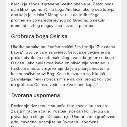
naličju je sfinga izgrađena. Veliko pitanje je: Zašto onda
sam lik sfinge ne liči na boga Anubisa, ako je ova teorija
ona koja je istinita? Mnogi veruju da je lik sfinge
promenjen po naredbi jednog od faraona, u nekom
momentu, zbog njegovih sopstvenih potreba.
Grobnica boga Osirisa
Ukoliko pamtite naučnofantastični film i seriju “Zvezdana
kapija“, ovo će vam se svideti. Verovanje većine je da
prolaz utvrđenja nadomak sfinge vodi do grobnice boga
Osirisa. Iako neki tvrde kako on nikad nije postojao u
fizičkom smislu, drugi veruju da je u pitanju mesto na
kojem počiva pravi Bog. Kako bi ova teorija bila još
zanimljivija, neki istoričari misle da ovaj prolaz koji vodi
do grobnice Osirisa, vodi i do Zvezdane kapije!
Dvorana uspomena
Poslednje dve teorije sa naše liste dovele su nas do
zaista mračne strane. Postoje istoričari koji veruju da
prava tajna sfinge leži ispod nje. Unutar same građevine
gde, navodno, postoji tajna Dvorana uspomena.