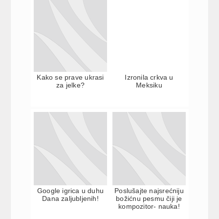
Kako se prave ukrasi
Izronila crkva u
za jelke?
Meksiku
Google igrica u duhu
Poslušajte najsrećniju
Dana zaljubljenih!
božićnu pesmu čiji je
kompozitor- nauka!