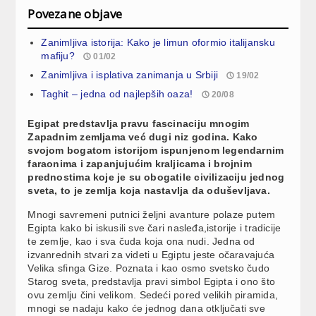
Povezane objave
Zanimljiva istorija: Kako je limun oformio italijansku
mafiju?
01/02
Zanimljiva i isplativa zanimanja u Srbiji
19/02
Taghit – jedna od najlepših oaza!
20/08
Egipat predstavlja pravu fascinaciju mnogim
Zapadnim zemljama već dugi niz godina. Kako
svojom bogatom istorijom ispunjenom legendarnim
faraonima i zapanjujućim kraljicama i brojnim
prednostima koje je su obogatile civilizaciju jednog
sveta, to je zemlja koja nastavlja da oduševljava.
Mnogi savremeni putnici željni avanture polaze putem
Egipta kako bi iskusili sve čari nasleđa,istorije i tradicije
te zemlje, kao i sva čuda koja ona nudi. Jedna od
izvanrednih stvari za videti u Egiptu jeste očaravajuća
Velika sfinga Gize. Poznata i kao osmo svetsko čudo
Starog sveta, predstavlja pravi simbol Egipta i ono što
ovu zemlju čini velikom. Sedeći pored velikih piramida,
mnogi se nadaju kako će jednog dana otključati sve