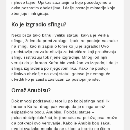
njihove tajne. Uprkos saznanjima koje posedujemo o
ovim poznatim obeležjima, i dalje postoje misterije koje
zbunjuju i intrigiraju.
Ko je izgradio sfingu?
Neko bi za tako bitnu i veliku statuu, kakva je Velika
sfinga, želeo da primi zasluge. Ipak, ne postoje naznake
na sfingi, kao ni zapisi o tome ko ju je izgradio! Ovo
predstavlja pravu konfuziju za istoričare koji proučavaju
sfingu i istražuju tok njene izgradnje. Mnogi od njih
veruju da je faraon Kafra bio zaslužan za izgradnj i da je
sfinga izgrađena po njegovom liku. Kako ne postoji
nikakvo obeležje na ovoj statui, gotovo je nemoguće
utvrditi ko je zaista zaslužan za postojanje iste.
Omaž Anubisu?
Dok mnogi podržavaju teoriju po kojoj sfinga nosi lik
faraona Kafra, drugi pak veruju da je sfinga omaž
egipatskom bogu, Anubisu. Položaj statue –
polusedeći/poluležeći, koji asocira na položaj psa, može
da potkrepi ovo verovanje. Kako je Anubis bog šakal,
ovo bi svakako moglo da se uklopi u teoriju po čijem