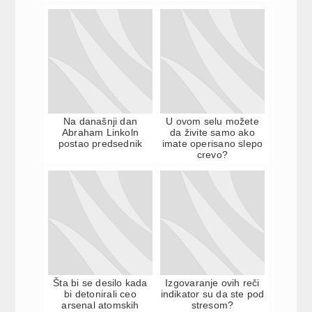
Na današnji dan
U ovom selu možete
Abraham Linkoln
da živite samo ako
postao predsednik
imate operisano slepo
crevo?
Šta bi se desilo kada
Izgovaranje ovih reči
bi detonirali ceo
indikator su da ste pod
arsenal atomskih
stresom?