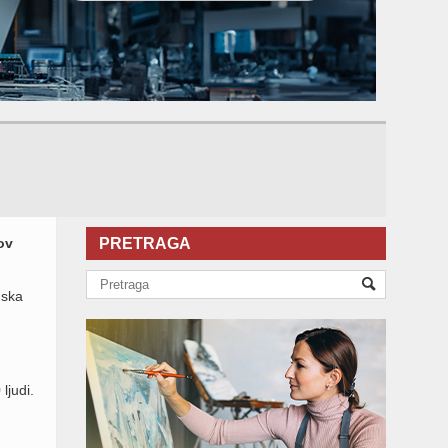
ov
PRETRAGA
nska
ljudi.