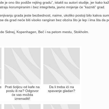
e je ono što podiže rejting gradu”, istakli su autori studije, jer kako kaž
raju korumpiranim i bez integriteta, javno mnjenje će “kazniti” grad.
cenjivanju grada jeste bezbednost, naime, ukoliko postoji bilo kakva su
se da grad neće biti visoko rangiran bez obzira što je lep i ima šta da p
slede Sidnej, Kopenhagen, Beč i na petom mestu, Stokholm.
e
Prati šoljicu od kafe na
Da li treba ići na
poslu ili ne? Odgovor
spavanje gladan?
će vas možda
iznenaditi!