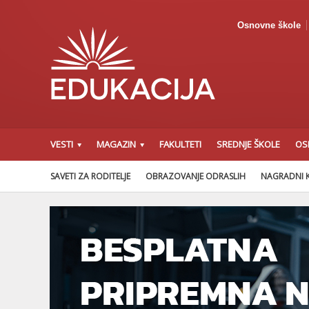
Osnovne škole
VESTI
MAGAZIN
FAKULTETI
SREDNJE ŠKOLE
OS
SAVETI ZA RODITELJE
OBRAZOVANJE ODRASLIH
NAGRADNI 