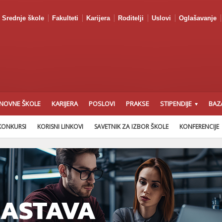
Srednje škole
Fakulteti
Karijera
Roditelji
Uslovi
Oglašavanje
NOVNE ŠKOLE
KARIJERA
POSLOVI
PRAKSE
STIPENDIJE
BAZ
KONKURSI
KORISNI LINKOVI
SAVETNIK ZA IZBOR ŠKOLE
KONFERENCIJE