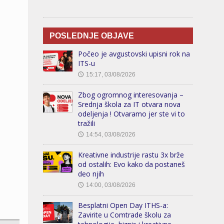
POSLEDNJE OBJAVE
Počeo je avgustovski upisni rok na
ITS-u
15:17, 03/08/2026
🕔
Zbog ogromnog interesovanja –
Srednja škola za IT otvara nova
odeljenja ! Otvaramo jer ste vi to
tražili
14:54, 03/08/2026
🕔
Kreativne industrije rastu 3x brže
od ostalih: Evo kako da postaneš
deo njih
14:00, 03/08/2026
🕔
Besplatni Open Day ITHS-a:
Zavirite u Comtrade školu za