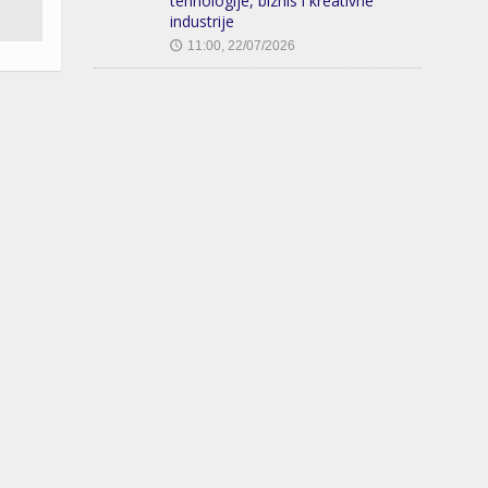
tehnologije, biznis i kreativne
industrije
11:00, 22/07/2026
🕔