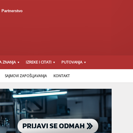
Partnerstvo
A ZNANJA
IZREKE I CITATI
PUTOVANJA
SAJMOVI ZAPOŠLJAVANJA
KONTAKT