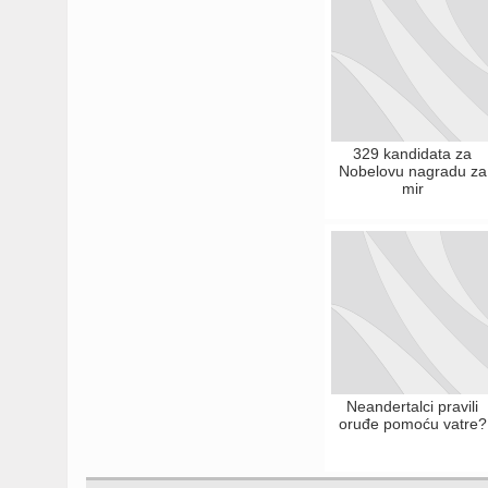
329 kandidata za
Nobelovu nagradu za
mir
Neandertalci pravili
oruđe pomoću vatre?