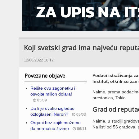
Koji svetski grad ima najveću reput
12/08/2022 10:12
Povezane objave
Podaci istraživanja za
Institut, otkrili su za
Rešite ovu zagonetku i
Naime, prema podacima 
osvojte milion dolara!
prestonica, Tokio.
05/09
Grad od reputac
Da li je ovako izgledao
ozloglašeni Neron?
05/03
Naime, u studiji gradova 
Organi bez kojih možemo
Na listi od 56 gradova, 
da normalno živimo
06/11