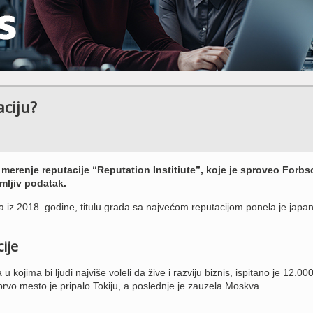
aciju?
 merenje reputacije “Reputation Institiute”, koje je sproveo Forbs
nimljiv podatak.
iz 2018. godine, titulu grada sa najvećom reputacijom ponela je japa
ije
u kojima bi ljudi najviše voleli da žive i razviju biznis, ispitano je 12.000 
prvo mesto je pripalo Tokiju, a poslednje je zauzela Moskva.