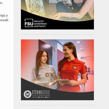
u,
mnja o
onudi.