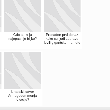
Gde se kriju
Pronađen prvi dokaz
najopasnije biljke?
kako su ljudi zapravo
lovili gigantske mamute
Izraelski zatvor
Armagedon menja
lokaciju?