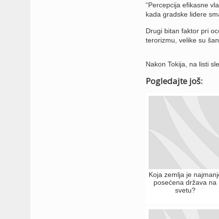
“Percepcija efikasne vlad
kada gradske lidere smat
Drugi bitan faktor pri o
terorizmu, velike su šan
Nakon Tokija, na listi 
Pogledajte još:
Koja zemlja je najmanj
posećena država na
svetu?