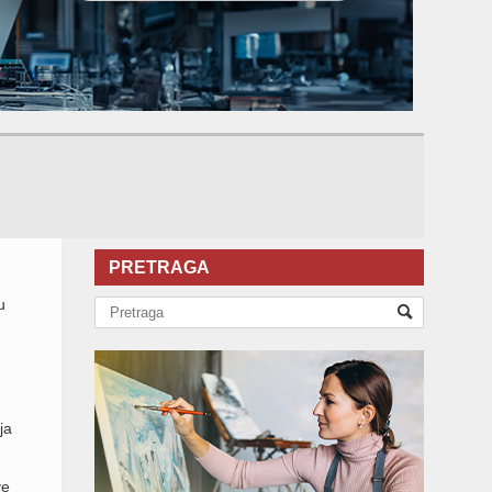
PRETRAGA
u
ja
ve