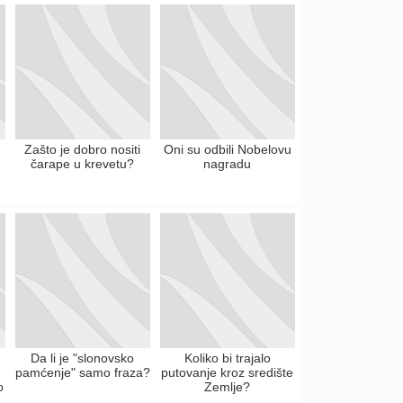
Zašto je dobro nositi
Oni su odbili Nobelovu
čarape u krevetu?
nagradu
Da li je "slonovsko
Koliko bi trajalo
pamćenje" samo fraza?
putovanje kroz središte
o
Zemlje?