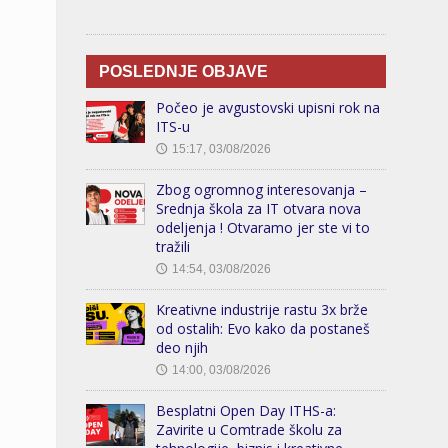
POSLEDNJE OBJAVE
Počeo je avgustovski upisni rok na
ITS-u
15:17, 03/08/2026
🕔
Zbog ogromnog interesovanja –
Srednja škola za IT otvara nova
odeljenja ! Otvaramo jer ste vi to
tražili
14:54, 03/08/2026
🕔
Kreativne industrije rastu 3x brže
od ostalih: Evo kako da postaneš
deo njih
14:00, 03/08/2026
🕔
Besplatni Open Day ITHS-a:
Zavirite u Comtrade školu za