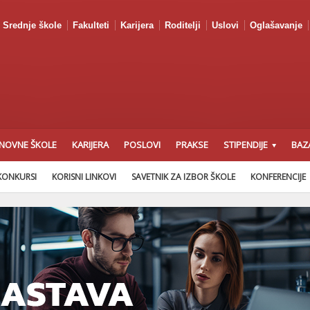
Srednje škole
Fakulteti
Karijera
Roditelji
Uslovi
Oglašavanje
NOVNE ŠKOLE
KARIJERA
POSLOVI
PRAKSE
STIPENDIJE
BAZ
KONKURSI
KORISNI LINKOVI
SAVETNIK ZA IZBOR ŠKOLE
KONFERENCIJE