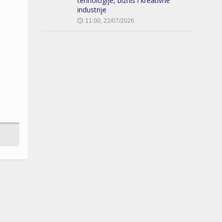
tehnologije, biznis i kreativne
industrije
11:00, 22/07/2026
🕔