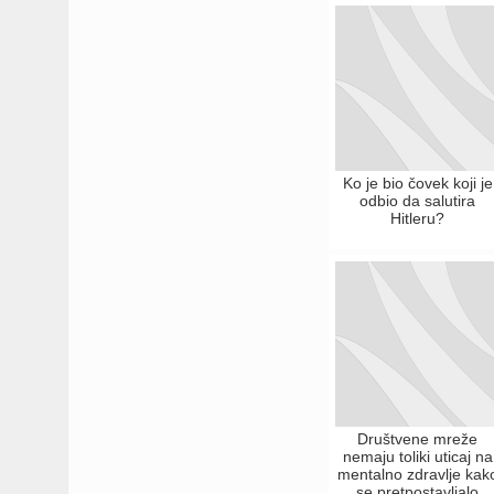
Ko je bio čovek koji je
odbio da salutira
Hitleru?
Društvene mreže
nemaju toliki uticaj na
mentalno zdravlje kak
se pretpostavljalo