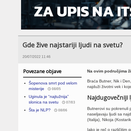
Gde žive najstariji ljudi na svetu?
20/07/2022 11:46
Povezane objave
Na ovim područjima ži
Braća Butner, Nik i Den, 
Šopenova smrt pod velom
najduži životni vek i ko
misterije
08/05
Najdugovečniji l
Uginula je “najtužnija”
slonica na svetu
07/03
Butnerovi su pokrenuli 
Šta je NLP?
08/06
naseljavaju ljudi sa na
(Italija), Nikoja (Kostari
Iako je reč o različiti