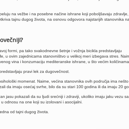
peluju na vežbe i na posebne načine ishrane koji poboljšavaju zdravlje,
tkriva tajnu dugog života, na osnovu odgovora najstarijih stanovnika n
ovečniji?
avoj formi, pa tako svakodnevne šetnje i vožnja bicikla predstavljaju
, u ovim zajednicama stanovništvo u velikoj meri izbegava stres. Naim
rvenog vina i konzumaciju mediteranske ishrane, u što većim količinama
predstavljaju pravi lek za dugovečnost.
i psihološki momenat. Naime, većina stanovnika ovih područja ima nešto
ali da imaju osećaj svrhe, bilo da su stari 100 godina ili da imaju 20 go
an jasu pokazali da su ljudi srećniji i zdraviji, ukoliko imaju jaku vezu sa
 u odnosu na one koji su izolovani i asocijalni.
jedna od tajni dugog života.