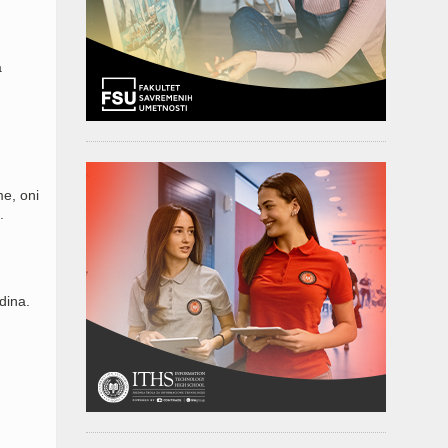
a
e, oni
.
dina.