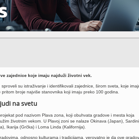
ve zajednice koje imaju najduži životni vek.
sproveli su istraživanje i identifikovali zajednice, širom sveta, koje imaj
je pritom broje najviše stanovnika koji imaju preko 100 godina.
judi na svetu
projekat pod nazivom Plava zona, koji obuhvata gradove i mesta koja
jdužim životnim vekom. U Plavoj zoni se nalaze Okinava (Japan), Sardini
ka), Ikarija (Grčka) i Loma Linda (Kalifornija).
m gradovima, odnosno kulturama i tradicijama, verovatno je da ove grado