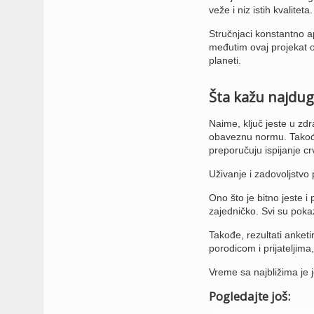
veže i niz istih kvaliteta.
Stručnjaci konstantno a
međutim ovaj projekat o
planeti.
Šta kažu najdug
Naime, ključ jeste u zdr
obaveznu normu. Takođe
preporučuju ispijanje c
Uživanje i zadovoljstvo 
Ono što je bitno jeste 
zajedničko. Svi su pokaz
Takođe, rezultati anketir
porodicom i prijateljima,
Vreme sa najbližima je 
Pogledajte još: