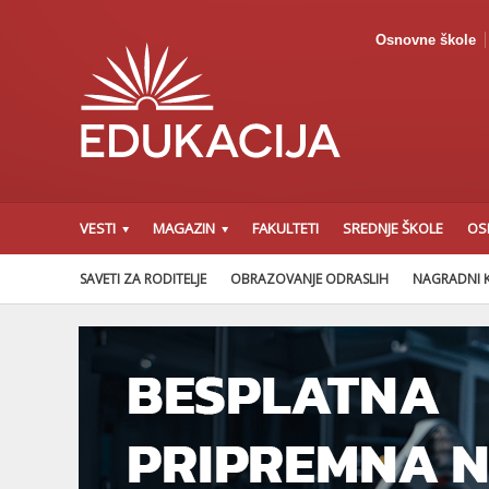
Osnovne škole
VESTI
MAGAZIN
FAKULTETI
SREDNJE ŠKOLE
OS
SAVETI ZA RODITELJE
OBRAZOVANJE ODRASLIH
NAGRADNI 