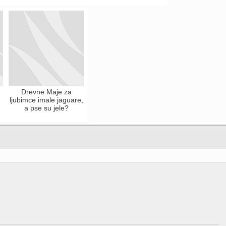
Drevne Maje za
ljubimce imale jaguare,
a pse su jele?