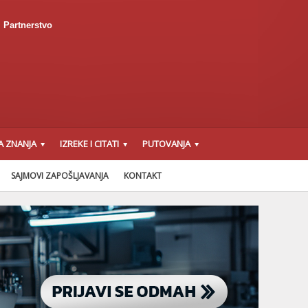
Partnerstvo
A ZNANJA
IZREKE I CITATI
PUTOVANJA
SAJMOVI ZAPOŠLJAVANJA
KONTAKT