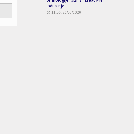
tehnologije, biznis i kreativne
industrije
11:00, 22/07/2026
🕔