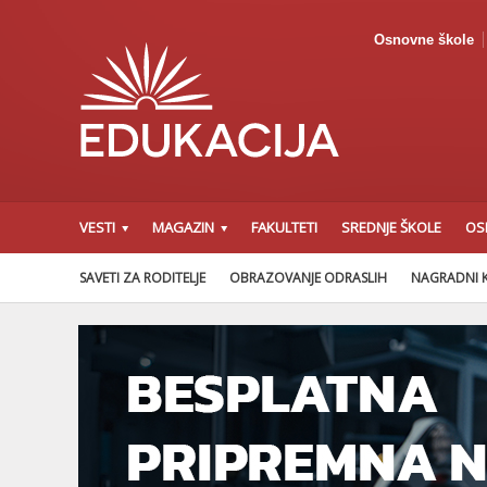
Osnovne škole
VESTI
MAGAZIN
FAKULTETI
SREDNJE ŠKOLE
OS
SAVETI ZA RODITELJE
OBRAZOVANJE ODRASLIH
NAGRADNI 