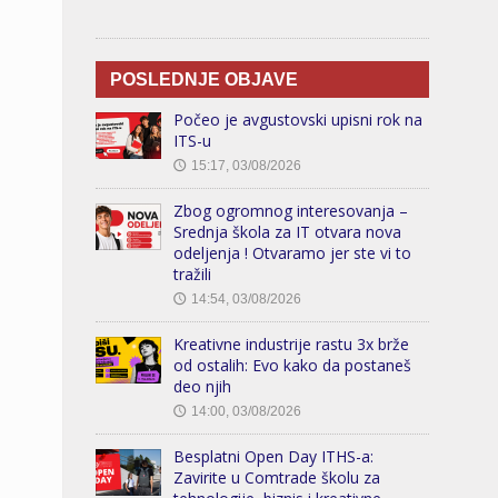
POSLEDNJE OBJAVE
Počeo je avgustovski upisni rok na
ITS-u
15:17, 03/08/2026
🕔
Zbog ogromnog interesovanja –
Srednja škola za IT otvara nova
odeljenja ! Otvaramo jer ste vi to
tražili
14:54, 03/08/2026
🕔
Kreativne industrije rastu 3x brže
od ostalih: Evo kako da postaneš
deo njih
14:00, 03/08/2026
🕔
Besplatni Open Day ITHS-a:
Zavirite u Comtrade školu za