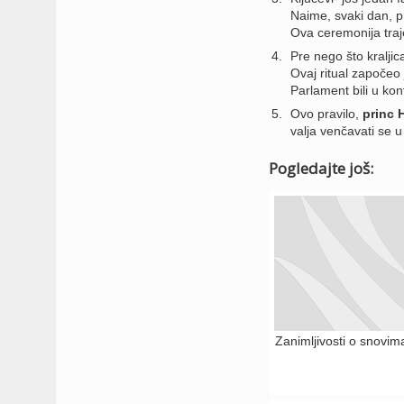
Naime, svaki dan, pr
Ova ceremonija traj
Pre nego što kralji
Ovaj ritual započeo 
Parlament bili u konf
Ovo pravilo,
princ H
valja venčavati se u
Pogledajte još:
Zanimljivosti o snovim