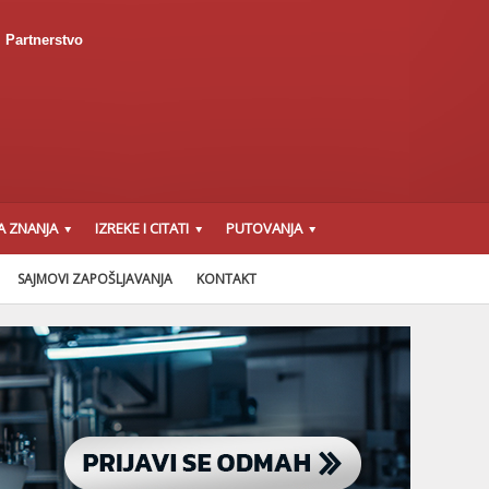
Partnerstvo
A ZNANJA
IZREKE I CITATI
PUTOVANJA
SAJMOVI ZAPOŠLJAVANJA
KONTAKT