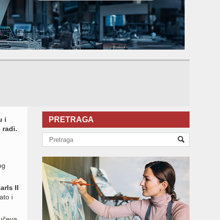
 i
PRETRAGA
radi.
og
arls II
ato i
jučeva.