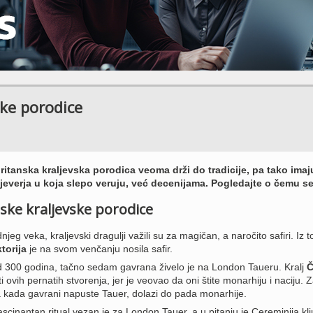
ske porodice
itanska kraljevska porodica veoma drži do tradicije, pa tako imaju
verja u koja slepo veruju, već decenijama. Pogledajte o čemu se 
nske kraljevske porodice
njeg veka, kraljevski dragulji važili su za magičan, a naročito safiri. Iz t
ktorija
je na svom venčanju nosila safir.
d 300 godina, tačno sedam gavrana živelo je na London Taueru. Kralj
Č
iti ovih pernatih stvorenja, jer je veovao da oni štite monarhiju i naciju. Z
a kada gavrani napuste Tauer, dolazi do pada monarhije.
fascinantan ritual vezan je za London Tauer, a u pitanju je Cereminija kl