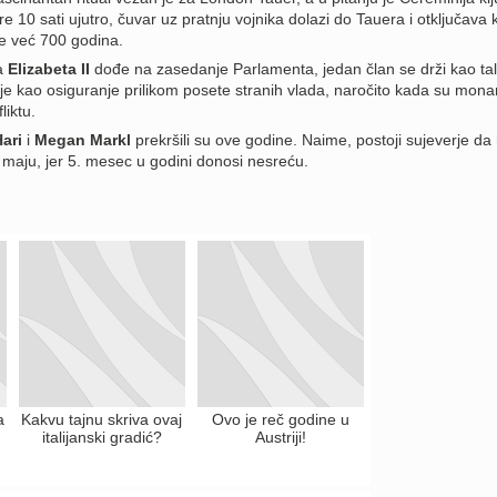
e 10 sati ujutro, čuvar uz pratnju vojnika dolazi do Tauera i otključava k
e već 700 godina.
ca
Elizabeta II
dođe na zasedanje Parlamenta, jedan član se drži kao tal
je kao osiguranje prilikom posete stranih vlada, naročito kada su monar
liktu.
ari
i
Megan Markl
prekršili su ove godine. Naime, postoji sujeverje da
 maju, jer 5. mesec u godini donosi nesreću.
a
Kakvu tajnu skriva ovaj
Ovo je reč godine u
italijanski gradić?
Austriji!