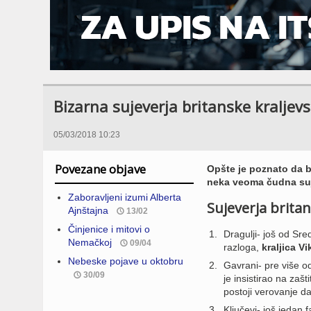
Bizarna sujeverja britanske kraljev
05/03/2018 10:23
Povezane objave
Opšte je poznato da br
neka veoma čudna suje
Zaboravljeni izumi Alberta
Sujeverja brita
Ajnštajna
13/02
Činjenice i mitovi o
Dragulji- još od Sred
Nemačkoj
09/04
razloga,
kraljica Vi
Nebeske pojave u oktobru
Gavrani- pre više o
30/09
je insistirao na zašt
postoji verovanje d
Ključevi- još jedan 