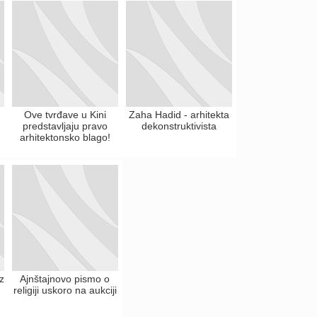
Ove tvrđave u Kini
Zaha Hadid - arhitekta
predstavljaju pravo
dekonstruktivista
arhitektonsko blago!
z
Ajnštajnovo pismo o
religiji uskoro na aukciji