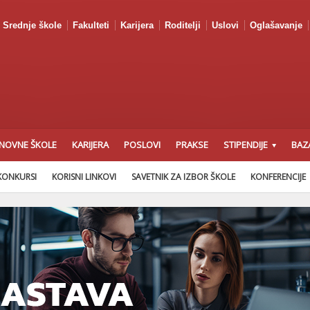
Srednje škole
Fakulteti
Karijera
Roditelji
Uslovi
Oglašavanje
NOVNE ŠKOLE
KARIJERA
POSLOVI
PRAKSE
STIPENDIJE
BAZ
KONKURSI
KORISNI LINKOVI
SAVETNIK ZA IZBOR ŠKOLE
KONFERENCIJE