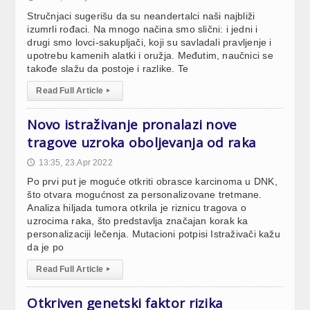
Stručnjaci sugerišu da su neandertalci naši najbliži
izumrli rođaci. Na mnogo načina smo slični: i jedni i
drugi smo lovci-sakupljači, koji su savladali pravljenje i
upotrebu kamenih alatki i oružja. Međutim, naučnici se
takođe slažu da postoje i razlike. Te
Read Full Article
▸
Novo istraživanje pronalazi nove
tragove uzroka oboljevanja od raka
13:35, 23.Apr 2022
🕔
Po prvi put je moguće otkriti obrasce karcinoma u DNK,
što otvara mogućnost za personalizovane tretmane.
Analiza hiljada tumora otkrila je riznicu tragova o
uzrocima raka, što predstavlja značajan korak ka
personalizaciji lečenja. Mutacioni potpisi Istraživači kažu
da je po
Read Full Article
▸
Otkriven genetski faktor rizika