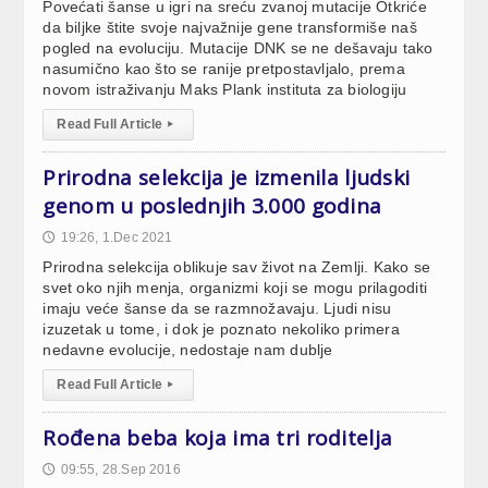
Povećati šanse u igri na sreću zvanoj mutacije Otkriće
da biljke štite svoje najvažnije gene transformiše naš
pogled na evoluciju. Mutacije DNK se ne dešavaju tako
nasumično kao što se ranije pretpostavljalo, prema
novom istraživanju Maks Plank instituta za biologiju
Read Full Article
▸
Prirodna selekcija je izmenila ljudski
genom u poslednjih 3.000 godina
19:26, 1.Dec 2021
🕔
Prirodna selekcija oblikuje sav život na Zemlji. Kako se
svet oko njih menja, organizmi koji se mogu prilagoditi
imaju veće šanse da se razmnožavaju. Ljudi nisu
izuzetak u tome, i dok je poznato nekoliko primera
nedavne evolucije, nedostaje nam dublje
Read Full Article
▸
Rođena beba koja ima tri roditelja
09:55, 28.Sep 2016
🕔