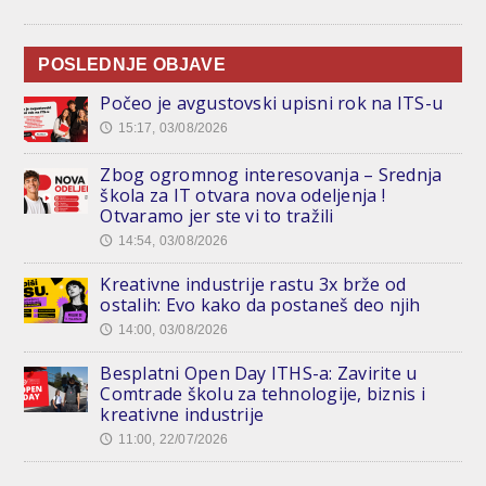
POSLEDNJE OBJAVE
Počeo je avgustovski upisni rok na ITS-u
15:17, 03/08/2026
🕔
Zbog ogromnog interesovanja – Srednja
škola za IT otvara nova odeljenja !
Otvaramo jer ste vi to tražili
14:54, 03/08/2026
🕔
Kreativne industrije rastu 3x brže od
ostalih: Evo kako da postaneš deo njih
14:00, 03/08/2026
🕔
Besplatni Open Day ITHS-a: Zavirite u
Comtrade školu za tehnologije, biznis i
kreativne industrije
11:00, 22/07/2026
🕔