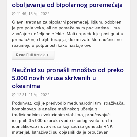
oboljevanja od bipolarnog poremećaja
11:46, 13.Apr 2022
🕔
Glavni tretman za bipolarni poremećaj, litijum, odobren
je pre pola veka, ali ne pomaže svim pacijentima i ima
značajne neželjene efekte. Mali napredak je postignut u
pronalaženju boljih terapija, delom zato što naučnici ne
razumeju u potpunosti kako nastaje ovo
Read Full Article
▸
Naučnici su pronašli mnoštvo od preko
5.000 novih virusa skrivenih u
okeanima
12:31, 11.Apr 2022
🕔
Poduhvat, koji je predvodio međunarodni tim istraživača,
kombinovao je analize mašinskog učenja s
tradicionalnim evolucionim stablima, proučavajući
iscrpnih 35.000 uzoraka vode iz celog sveta, da bi
identifikovao nove viruse koji sadrže genetski RNK
materijal. Istraživači su objasnili da je proučavan