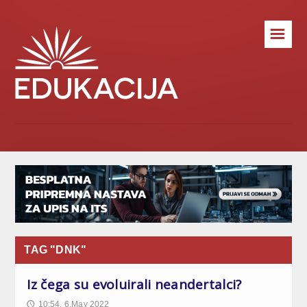
☰
TAG "DNK"
Iz čega su evoluirali neandertalci?
10:54, 6.May 2022
🕔