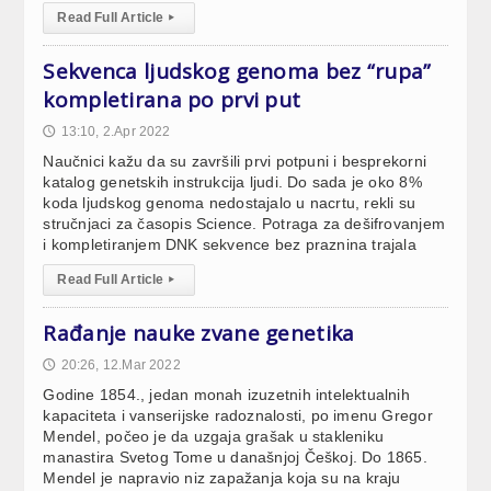
Read Full Article
▸
Sekvenca ljudskog genoma bez “rupa”
kompletirana po prvi put
13:10, 2.Apr 2022
🕔
Naučnici kažu da su završili prvi potpuni i besprekorni
katalog genetskih instrukcija ljudi. Do sada je oko 8%
koda ljudskog genoma nedostajalo u nacrtu, rekli su
stručnjaci za časopis Science. Potraga za dešifrovanjem
i kompletiranjem DNK sekvence bez praznina trajala
Read Full Article
▸
Rađanje nauke zvane genetika
20:26, 12.Mar 2022
🕔
Godine 1854., jedan monah izuzetnih intelektualnih
kapaciteta i vanserijske radoznalosti, po imenu Gregor
Mendel, počeo je da uzgaja grašak u stakleniku
manastira Svetog Tome u današnjoj Češkoj. Do 1865.
Mendel je napravio niz zapažanja koja su na kraju