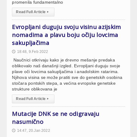
promenila fundamentalno
Read Full Article
▸
Evropljani duguju svoju visinu azijskim
nomadima a plavu boju očiju lovcima
sakupljačima
18:48, 9.Feb 2022
🕔
Naučnici otkrivaju kako je drevno mešanje predaka
oblikovalo naš današnji izgled. Evropljani duguju svoje
plave oči lovcima sakupljačima i anadolskim ratarima.
Njihova visina se može pratiti sve do genetskih osobina
stočara pontskih stepa, a većina evropske genetske
strukture oblikovana je
Read Full Article
▸
Mutacije DNK se ne odigravaju
nasumično
14:47, 20.Jan 2022
🕔