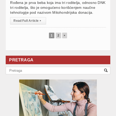
Rođena je prva beba koja ima tri roditelja, odnosno DNK
tri roditelja, što je omogućeno korišćenjem naučne
tehnologije pod nazivom Mitohondrijska donacija.
Read Full Article
▸
1
2
▸
PRETRAGA