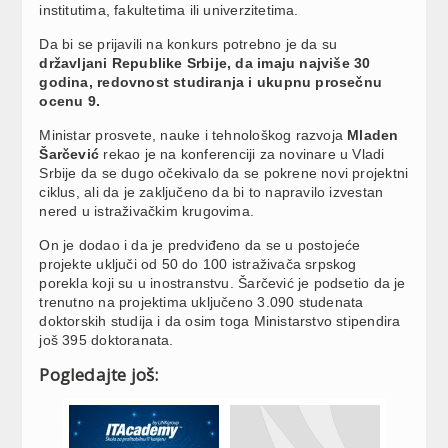
institutima, fakultetima ili univerzitetima.
Da bi se prijavili na konkurs potrebno je da su
državljani Republike Srbije, da imaju najviše 30
godina, redovnost studiranja i ukupnu prosečnu
ocenu 9.
Ministar prosvete, nauke i tehnološkog razvoja
Mladen
Šarčević
rekao je na konferenciji za novinare u Vladi
Srbije da se dugo očekivalo da se pokrene novi projektni
ciklus, ali da je zaključeno da bi to napravilo izvestan
nered u istraživačkim krugovima.
On je dodao i da je predviđeno da se u postojeće
projekte uključi od 50 do 100 istraživača srpskog
porekla koji su u inostranstvu. Šarčević je podsetio da je
trenutno na projektima uključeno 3.090 studenata
doktorskih studija i da osim toga Ministarstvo stipendira
još 395 doktoranata.
Pogledajte još: