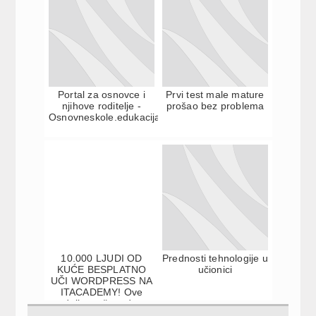
Portal za osnovce i
Prvi test male mature
njihove roditelje -
prošao bez problema
Osnovneskole.edukacija.rs
10.000 LJUDI OD
Prednosti tehnologije u
KUĆE BESPLATNO
učionici
UČI WORDPRESS NA
ITACADEMY! Ove
nedelje možete da se
prijavite za onl...