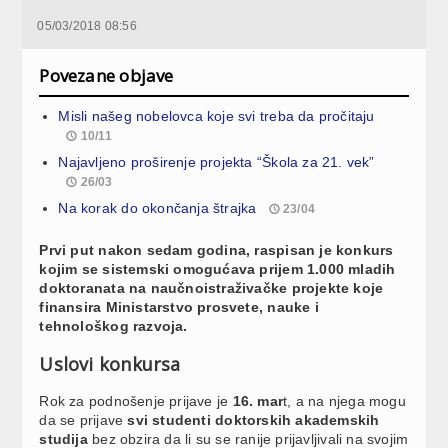
05/03/2018 08:56
Povezane objave
Misli našeg nobelovca koje svi treba da pročitaju
10/11
Najavljeno proširenje projekta “Škola za 21. vek”
26/03
Na korak do okončanja štrajka
23/04
Prvi put nakon sedam godina, raspisan je konkurs
kojim se sistemski omogućava prijem 1.000 mladih
doktoranata na naučnoistraživačke projekte koje
finansira Ministarstvo prosvete, nauke i
tehnološkog razvoja.
Uslovi konkursa
Rok za podnošenje prijave je
16. mar
t, a na njega mogu
da se prijave
svi studenti doktorskih akademskih
studija
bez obzira da li su se ranije prijavljivali na svojim