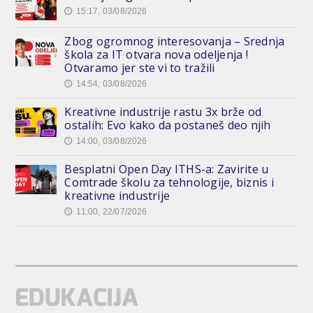
15:17, 03/08/2026
🕔
Zbog ogromnog interesovanja – Srednja
škola za IT otvara nova odeljenja !
Otvaramo jer ste vi to tražili
14:54, 03/08/2026
🕔
Kreativne industrije rastu 3x brže od
ostalih: Evo kako da postaneš deo njih
14:00, 03/08/2026
🕔
Besplatni Open Day ITHS-a: Zavirite u
Comtrade školu za tehnologije, biznis i
kreativne industrije
11:00, 22/07/2026
🕔