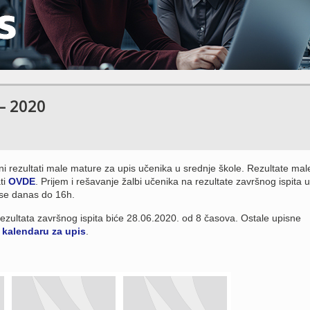
 – 2020
rni rezultati male mature za upis učenika u srednje škole. Rezultate mal
ti
OVDE
. Prijem i rešavanje žalbi učenika na rezultate završnog ispita u
se danas do 16h.
rezultata završnog ispita biće 28.06.2020. od 8 časova. Ostale upisne
a
kalendaru za upis
.