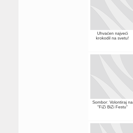
Uhvaćen najveći
krokodil na svetu!
Sombor: Volontiraj na
"FiZi BiZi Festu"