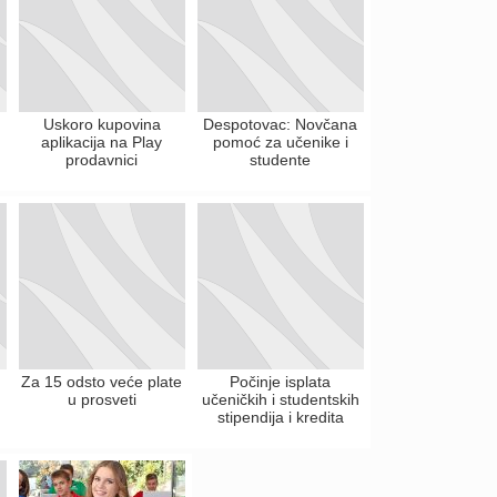
Uskoro kupovina
Despotovac: Novčana
aplikacija na Play
pomoć za učenike i
prodavnici
studente
Za 15 odsto veće plate
Počinje isplata
u prosveti
učeničkih i studentskih
stipendija i kredita