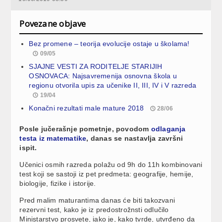
Povezane objave
Bez promene – teorija evolucije ostaje u školama!
09/05
SJAJNE VESTI ZA RODITELJE STARIJIH
OSNOVACA: Najsavremenija osnovna škola u
regionu otvorila upis za učenike II, III, IV i V razreda
19/04
Konačni rezultati male mature 2018
28/06
Posle jučerašnje pometnje, povodom
odlaganja
testa iz matematike
, danas se nastavlja završni
ispit.
Učenici osmih razreda polažu od 9h do 11h kombinovani
test koji se sastoji iz pet predmeta: geografije, hemije,
biologije, fizike i istorije.
Pred malim maturantima danas će biti takozvani
rezervni test, kako je iz predostrožnsti odlučilo
Ministarstvo prosvete, iako je, kako tvrde, utvrđeno da