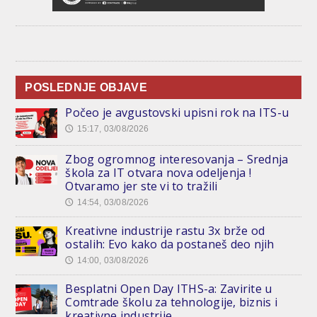
POSLEDNJE OBJAVE
Počeo je avgustovski upisni rok na ITS-u
15:17, 03/08/2026
🕔
Zbog ogromnog interesovanja – Srednja
škola za IT otvara nova odeljenja !
Otvaramo jer ste vi to tražili
14:54, 03/08/2026
🕔
Kreativne industrije rastu 3x brže od
ostalih: Evo kako da postaneš deo njih
14:00, 03/08/2026
🕔
Besplatni Open Day ITHS-a: Zavirite u
Comtrade školu za tehnologije, biznis i
kreativne industrije