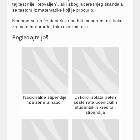
taj test nije “provaljen”, ali i zbog jučerašnjeg skandala
sa testom iz matematike koji je procurio.
Nadamo se da će današnji dan biti mnogo mirniji kako
za male maturante, tako i za roditelje.
Pogledajte još:
Nacionalne stipendije
Uskoro isplata pete i
"Za žene u nauci"
šeste rate učeničkih i
studentskih kredita i
stipendija