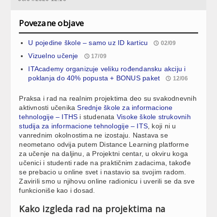
Povezane objave
U pojedine škole – samo uz ID karticu
02/09
Vizuelno učenje
17/09
ITAcademy organizuje veliku rođendansku akciju i
poklanja do 40% popusta + BONUS paket
12/06
Praksa i rad na realnim projektima deo su svakodnevnih
aktivnosti učenika
Srednje škole za informacione
tehnologije – ITHS
i studenata
Visoke škole strukovnih
studija za informacione tehnologije – ITS
, koji ni u
vanrednim okolnostima ne izostaju. Nastava se
neometano odvija putem Distance Learning platforme
za učenje na daljinu, a Projektni centar, u okviru koga
učenici i studenti rade na praktičnim zadacima, takođe
se prebacio u online svet i nastavio sa svojim radom.
Zavirili smo u njihovu online radionicu i uverili se da sve
funkcioniše kao i dosad.
Kako izgleda rad na projektima na