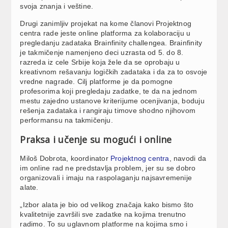
svoja znanja i veštine.
Drugi zanimljiv projekat na kome članovi Projektnog
centra rade jeste online platforma za kolaboraciju u
pregledanju zadataka Brainfinity challengea. Brainfinity
je takmičenje namenjeno deci uzrasta od 5. do 8.
razreda iz cele Srbije koja žele da se oprobaju u
kreativnom rešavanju logičkih zadataka i da za to osvoje
vredne nagrade. Cilj platforme je da pomogne
profesorima koji pregledaju zadatke, te da na jednom
mestu zajedno ustanove kriterijume ocenjivanja, boduju
rešenja zadataka i rangiraju timove shodno njihovom
performansu na takmičenju.
Praksa i učenje su mogući i online
Miloš Dobrota, koordinator
Projektnog centra
, navodi da
im online rad ne predstavlja problem, jer su se dobro
organizovali i imaju na raspolaganju najsavremenije
alate.
„Izbor alata je bio od velikog značaja kako bismo što
kvalitetnije završili sve zadatke na kojima trenutno
radimo. To su uglavnom platforme na kojima smo i