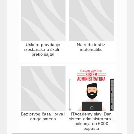
Uskoro pravdanje
Na redu test iz
izostanaka u školi -
matematike
preko sajta!
Bez prvog časa i prva i
ITAcademy slavi Dan
druga smena
sistem administratora i
poklanja do 600€
popusta