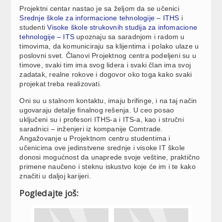
Projektni centar nastao je sa željom da se učenici
Srednje škole za informacione tehnologije
–
ITHS
i
studenti
Visoke škole strukovnih studija za infomacione
tehnologije – ITS
upoznaju sa saradnjom i radom u
timovima, da komuniciraju sa klijentima i polako ulaze u
poslovni svet. Članovi Projektnog centra podeljeni su u
timove, svaki tim ima svog lidera i svaki član ima svoj
zadatak, realne rokove i dogovor oko toga kako svaki
projekat treba realizovati.
Oni su u stalnom kontaktu, imaju brifinge, i na taj način
ugovaraju detalje finalnog rešenja. U ceo posao
uključeni su i profesori ITHS-a i ITS-a, kao i stručni
saradnici – inženjeri iz kompanije Comtrade.
Angažovanje u Projektnom centru studentima i
učenicima ove jedinstvene srednje i visoke IT škole
donosi mogućnost da unaprede svoje veštine, praktično
primene naučeno i steknu iskustvo koje će im i te kako
značiti u daljoj karijeri.
Pogledajte još: