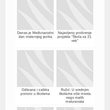
Danas je Međunarodni
Najavljeno proširenje
dan maternjeg jezika
projekta "Škola za 21.
vek"
Odbrana i zaštita
Ružić: U srednjim
ponovo u školama
školama više mesta
nego malih
maturanata