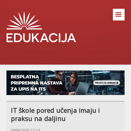
☰
IT škole pored učenja imaju i
praksu na daljinu
08/04/2020 12:10