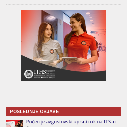
POSLEDNJE OBJAVE
Počeo je avgustovski upisni rok na ITS-u