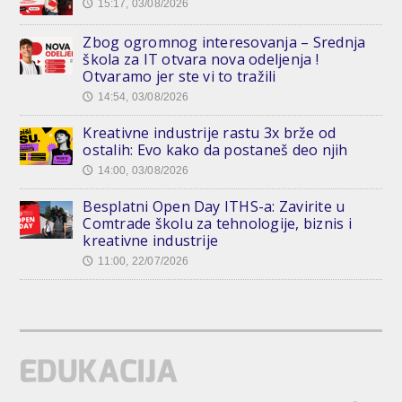
15:17, 03/08/2026
🕔
Zbog ogromnog interesovanja – Srednja
škola za IT otvara nova odeljenja !
Otvaramo jer ste vi to tražili
14:54, 03/08/2026
🕔
Kreativne industrije rastu 3x brže od
ostalih: Evo kako da postaneš deo njih
14:00, 03/08/2026
🕔
Besplatni Open Day ITHS-a: Zavirite u
Comtrade školu za tehnologije, biznis i
kreativne industrije
11:00, 22/07/2026
🕔