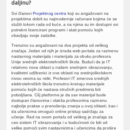
daljinu?
Svi članovi
Projektnog centra
koji su angažovani na
projektima dobili su najmodernije računare kojima će se
služiti tokom rada od kuće, a na njima su im dostupni svi
potrebni licencirani programi i alati pomoću kojih
obavljaju svoje zadatke.
Trenutno su angažovani na dva projekta od velikog
značaja. Jedan od njih je izrada web portala za razmenu
nastavnog materijala i materijala za obuku profesora
Unije srednjih elektrotehničkih škola. Budući da je IT
relativno nova oblast u našem srednjem obrazovanju,
kvalitetni udžbenici iz ove oblasti na srednjoškolskom
nivou veoma su retki. Profesori IT smerova srednjih
elektrotehničkih škola trenutno kreiraju materijale
pomoću kojih će nastava stručnih predmeta biti
poboljšana. Cilj platforme je da sav materijal bude
dostupan članovima i olakša profesorima razmenu
najbolje prakse u prenošenju znanja u ovoj oblasti, kao i
da učenicima omogući online pristup sadržaju za
učenje. Rad na ovom portalu od velikog je značaja za
ceo sistem IT obrazovanja i u budućnosti će biti od
velike pomoći svim nastavnicima i učenicima da prošire