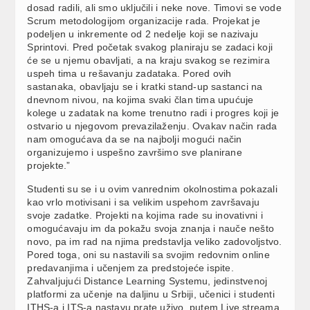
dosad radili, ali smo uključili i neke nove. Timovi se vode
Scrum metodologijom organizacije rada. Projekat je
podeljen u inkremente od 2 nedelje koji se nazivaju
Sprintovi. Pred početak svakog planiraju se zadaci koji
će se u njemu obavljati, a na kraju svakog se rezimira
uspeh tima u rešavanju zadataka. Pored ovih
sastanaka, obavljaju se i kratki stand-up sastanci na
dnevnom nivou, na kojima svaki član tima upućuje
kolege u zadatak na kome trenutno radi i progres koji je
ostvario u njegovom prevazilaženju. Ovakav način rada
nam omogućava da se na najbolji mogući način
organizujemo i uspešno završimo sve planirane
projekte.”
Studenti su se i u ovim vanrednim okolnostima pokazali
kao vrlo motivisani i sa velikim uspehom završavaju
svoje zadatke. Projekti na kojima rade su inovativni i
omogućavaju im da pokažu svoja znanja i nauče nešto
novo, pa im rad na njima predstavlja veliko zadovoljstvo.
Pored toga, oni su nastavili sa svojim redovnim online
predavanjima i učenjem za predstojeće ispite.
Zahvaljujući Distance Learning Systemu, jedinstvenoj
platformi za učenje na daljinu u Srbiji, učenici i studenti
ITHS-a i ITS-a nastavu prate uživo, putem Live streama,