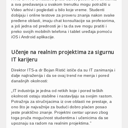
a sva predavanja u svakom trenutku mogu potražiti u
Video arhivi i pogledati u bilo koje vreme. Studenti
dobijaju i online testove za proveru znanja nakon svake
pređene oblasti, imaju chat konsultacije sa profesorima,
a još jedna od prednosti je i ta da sve mogu pratiti i
preko svojih mobilnih telefona i tablet uređaja pomoću
iOS i Android aplikacije.
Učenje na realnim projektima za sigurnu
IT karijeru
Direktor ITS-a dr Bojan Ristić ističe da su IT zanimanja i
dalje najtraženija i da se ovaj trend ne menja i pored
današnjih okolnosti:
„IT industrija je jedna od retkih koje i pored teških
okolnosti ostaju stabilne i nastavljaju sa svojim rastom.
Potražnja za stručnjacima iz ove oblasti ne prestaje, a
ono što je najvažnije za budući dobro plaćen posao
jeste praktično znanje. Projektni centar upravo zbog
toga pruža mogućnost studentima i učenicima da se
upoznaju sa radom na realnim projektima.”