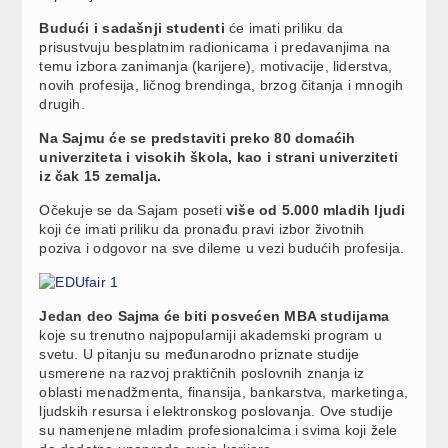
Budući i sadašnji studenti
će imati priliku da
prisustvuju besplatnim radionicama i predavanjima na
temu izbora zanimanja (karijere), motivacije, liderstva,
novih profesija, ličnog brendinga, brzog čitanja i mnogih
drugih.
Na Sajmu će se predstaviti preko 80 domaćih
univerziteta i visokih škola, kao i strani univerziteti
iz čak 15 zemalja.
Očekuje se da Sajam poseti
više od 5.000 mladih ljudi
koji će imati priliku da pronađu pravi izbor životnih
poziva i odgovor na sve dileme u vezi budućih profesija.
Jedan deo Sajma će biti posvećen MBA studijama
koje su trenutno najpopularniji akademski program u
svetu. U pitanju su međunarodno priznate studije
usmerene na razvoj praktičnih poslovnih znanja iz
oblasti menadžmenta, finansija, bankarstva, marketinga,
ljudskih resursa i elektronskog poslovanja. Ove studije
su namenjene mladim profesionalcima i svima koji žele