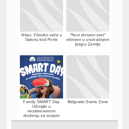
Vršac: Filmsko veče u
"Novi skriveni svet"
Salonu kod Porte
otkriven u unutrašnjem
jezgru Zemlje
Family SMART Day
Belgrade Game Zone
Uživajte u
nezaboravnom
druženju sa svojom
decom na
BESPLATNIM