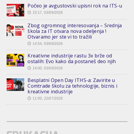
Počeo je avgustovski upisni rok na ITS-u
15:17, 03/08/2026
🕔
Zbog ogromnog interesovanja – Srednja
škola za IT otvara nova odeljenja !
Otvaramo jer ste vi to tražili
14:54, 03/08/2026
🕔
Kreativne industrije rastu 3x brže od
ostalih: Evo kako da postaneš deo njih
14:00, 03/08/2026
🕔
Besplatni Open Day ITHS-a: Zavirite u
Comtrade školu za tehnologije, biznis i
kreativne industrije
11:00, 22/07/2026
🕔