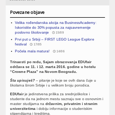
Povezane objave
Velika rođendanska akcija na BusinessAcademy:
Iskoristite do 30% popusta za najsavremenije
poslovno školovanje
15/09
Prvi put u Srbiji – FIRST LEGO League Explore
festival
17/05
Počela mala matura!
14/06
Trinaesti po redu, Sajam obrazovanja EDUfair
održava se 11. i 12. marta 2016. godine u hotelu
“Crowne Plaza” na Novom Beogradu.
Šta upisuješ?
– pitanje je koje se ovih dana čuje u
školama širom Srbije i u velikom broju porodica.
EDUfair
je jedinstvena prilika za srednjoškolce i
studente da na jednom mestu saznaju sve o osnovnim i
master studijama na
državnim, privatnim i stranim
univerzitetima
i dobiju informacije o studentskim
stipendijama i kreditima.