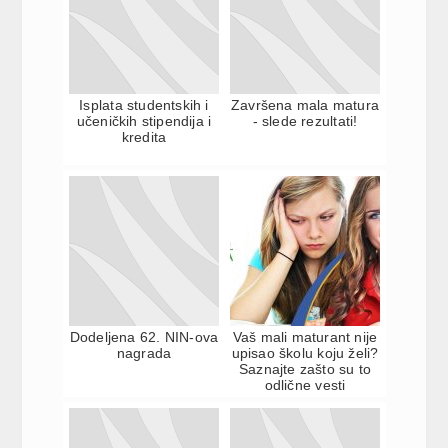
Isplata studentskih i
Završena mala matura
učeničkih stipendija i
- slede rezultati!
kredita
Dodeljena 62. NIN-ova
Vaš mali maturant nije
nagrada
upisao školu koju želi?
Saznajte zašto su to
odlične vesti