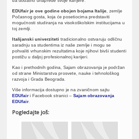
da dodatno unaprede svoje karijere.
EDUfair je ove godine obojen bojama Italije
, zemlje
Počasnog gosta, koja će posetiocima predstaviti
mogućnosti studiranja na visokoškolskim institucijama u
toj zemlji.
Italijanski univerziteti
tradicionalno ostvaruju odličnu
saradnju sa studentima iz naše zemlje i mogu se
pohvaliti vrhunskim rezultatima koje njihovi bivši studenti
postižu u daljoj profesionalnoj karijeri.
Kao i prethodnih godina, Sajam obrazovanja je podržan
od strane Ministarstva prosvete, nauke i tehnološkog
razvoja i Grada Beograda.
Više informacija dostupno je na zvaničnom sajtu
EDUfair
i Facebook stranici –
Sajam obrazovanja
EDUfair
.
Pogledajte još: