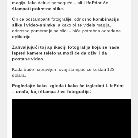
magija. Iako deluje nemoguće – ali
LifePrint će
štampati pokretne slike.
On će odštampanti fotografije, odnosno
kombinaciju
slike i video-snimka
, a kako bi se videla magija,
odnosno pomeranje na slici – biće potrebna određena
aplikacija.
Zahvaljujući toj aplikaciji fotografija koja se nađe
ispred kamere telefona moći će da oživi i da
postane video.
Kada bude napravljen, ovaj štampač će koštati 129
dolara.
Pogledajte kako izgleda i kako će izgledati LifePrint
– uređaj koji štampa žive fotografije: