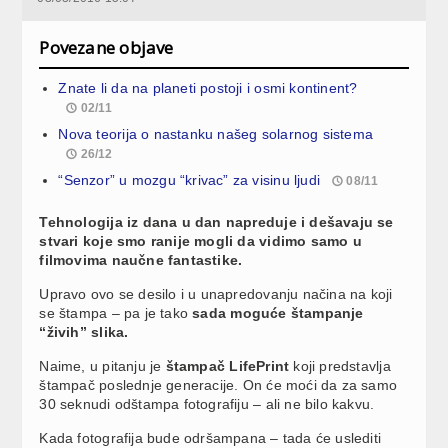
Povezane objave
Znate li da na planeti postoji i osmi kontinent?
02/11
Nova teorija o nastanku našeg solarnog sistema
26/12
“Senzor” u mozgu “krivac” za visinu ljudi
08/11
Tehnologija iz dana u dan napreduje i dešavaju se
stvari koje smo ranije mogli da vidimo samo u
filmovima naučne fantastike.
Upravo ovo se desilo i u unapredovanju načina na koji
se štampa – pa je tako
sada moguće štampanje
“živih” slika.
Naime, u pitanju je
štampač LifePrint
koji predstavlja
štampač poslednje generacije. On će moći da za samo
30 seknudi odštampa fotografiju – ali ne bilo kakvu.
Kada fotografija bude odršampana – tada će uslediti