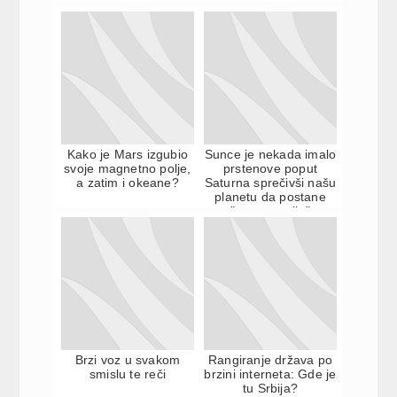
Kako je Mars izgubio
Sunce je nekada imalo
svoje magnetno polje,
prstenove poput
a zatim i okeane?
Saturna sprečivši našu
planetu da postane
"superzemlja"
Brzi voz u svakom
Rangiranje država po
smislu te reči
brzini interneta: Gde je
tu Srbija?