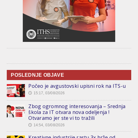
POSLEDNJE OBJAVE
Počeo je avgustovski upisni rok na ITS-u
15:17, 03/08/2026
🕔
Zbog ogromnog interesovanja – Srednja
škola za IT otvara nova odeljenja !
Otvaramo jer ste vi to tražili
14:54, 03/08/2026
🕔
Kreativne industrije rastu 3x brže od