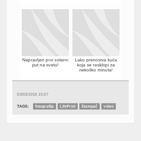
Napravljen prvi solarni
Lako prenosiva kuća
put na svetu!
koja se rasklopi za
nekoliko minuta!
03/03/2016 15:07
TAGS:
fotografija
LifePrint
štampač
video