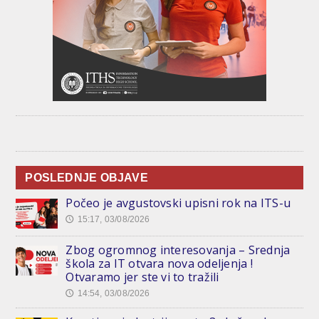
POSLEDNJE OBJAVE
Počeo je avgustovski upisni rok na ITS-u
15:17, 03/08/2026
🕔
Zbog ogromnog interesovanja – Srednja
škola za IT otvara nova odeljenja !
Otvaramo jer ste vi to tražili
14:54, 03/08/2026
🕔