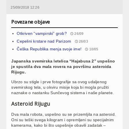
25/09/2018 12:26
Povezane objave
Otkriven “vampirski” grob?
26/09
Cepelini krstare nad Parizom
26/03
Češka Republika menja svoje ime!
10/05
Japanska svemirska letelica “Hajabusa 2” uspešno
je spustila dva mala rovera na površinu asteroida
Rijugu.
Ubrzo su stigle i prve fotografije sa ovog udaljenog
svemirskog tela, u okviru misije koja bi mogla pružiti
naznake o nastanku Sunčevog sistema i naše planete.
Asteroid Rijugu
Dva mala robota, uspešno su se prizemljila na asteroid.
Oni su teški svega kilogram i opremljeni su specijalnim
kamerama, kako bi što uspešnije obavili zadatak –