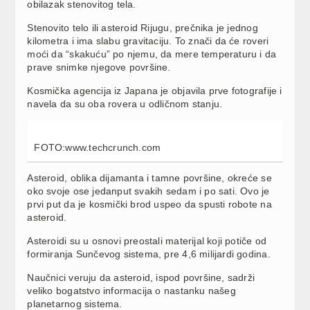
obilazak stenovitog tela.
Stenovito telo ili asteroid Rijugu, prečnika je jednog
kilometra i ima slabu gravitaciju. To znači da će roveri
moći da “skakuću” po njemu, da mere temperaturu i da
prave snimke njegove površine.
Kosmička agencija iz Japana je objavila prve fotografije i
navela da su oba rovera u odličnom stanju.
FOTO:www.techcrunch.com
Asteroid, oblika dijamanta i tamne površine, okreće se
oko svoje ose jedanput svakih sedam i po sati. Ovo je
prvi put da je kosmički brod uspeo da spusti robote na
asteroid.
Asteroidi su u osnovi preostali materijal koji potiče od
formiranja Sunčevog sistema, pre 4,6 milijardi godina.
Naučnici veruju da asteroid, ispod površine, sadrži
veliko bogatstvo informacija o nastanku našeg
planetarnog sistema.