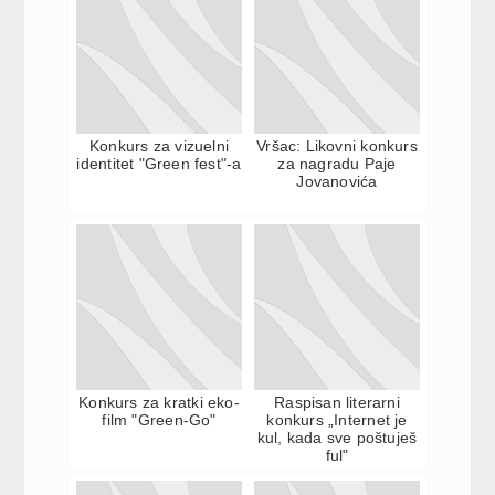
Konkurs za vizuelni
Vršac: Likovni konkurs
identitet "Green fest"-a
za nagradu Paje
Jovanovića
Konkurs za kratki eko-
Raspisan literarni
film "Green-Go"
konkurs „Internet je
kul, kada sve poštuješ
ful"