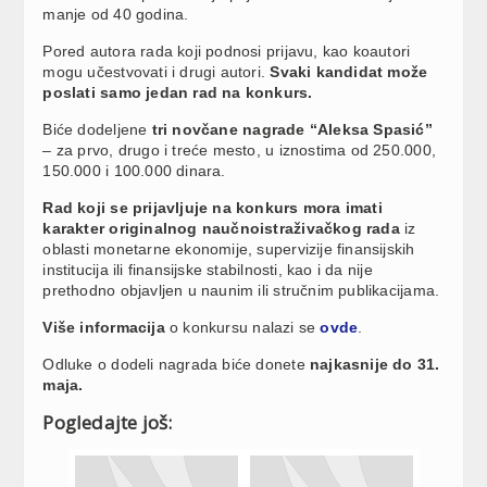
manje od 40 godina.
Pored autora rada koji podnosi prijavu, kao koautori
mogu učestvovati i drugi autori.
Svaki kandidat može
poslati samo jedan rad na konkurs.
Biće dodeljene
tri novčane nagrade “Aleksa Spasić”
– za prvo, drugo i treće mesto, u iznostima od 250.000,
150.000 i 100.000 dinara.
Rad koji se prijavljuje na konkurs mora imati
karakter originalnog naučnoistraživačkog rada
iz
oblasti monetarne ekonomije, supervizije finansijskih
institucija ili finansijske stabilnosti, kao i da nije
prethodno objavljen u naunim ili stručnim publikacijama.
Više informacija
o konkursu nalazi se
ovde
.
Odluke o dodeli nagrada biće donete
najkasnije do 31.
maja.
Pogledajte još: