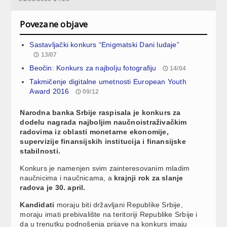
Povezane objave
Sastavljački konkurs “Enigmatski Dani ludaje”
13/07
Beočin: Konkurs za najbolju fotografiju
14/04
Takmičenje digitalne umetnosti European Youth
Award 2016
09/12
Narodna banka Srbije raspisala je konkurs za
dodelu nagrada najboljim naučnoistraživačkim
radovima iz oblasti monetarne ekonomije,
supervizije finansijskih institucija i finansijske
stabilnosti.
Konkurs je namenjen svim zainteresovanim mladim
naučnicima i naučnicama, a
krajnji rok za slanje
radova je 30. april.
Kandidati
moraju biti državljani Republike Srbije,
moraju imati prebivalište na teritoriji Republike Srbije i
da u trenutku podnošenja prijave na konkurs imaju