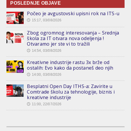
POSLEDNJE OBJAVE
Počeo je avgustovski upisni rok na ITS-u
15:17, 03/08/2026
🕔
Zbog ogromnog interesovanja – Srednja
škola za IT otvara nova odeljenja !
Otvaramo jer ste vi to tražili
14:54, 03/08/2026
🕔
Kreativne industrije rastu 3x brže od
ostalih: Evo kako da postaneš deo njih
14:00, 03/08/2026
🕔
Besplatni Open Day ITHS-a: Zavirite u
Comtrade školu za tehnologije, biznis i
kreativne industrije
11:00, 22/07/2026
🕔