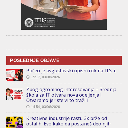
POSLEDNJE OBJAVE
Počeo je avgustovski upisni rok na ITS-u
15:17, 03/08/2026
🕔
Zbog ogromnog interesovanja – Srednja
škola za IT otvara nova odeljenja !
Otvaramo jer ste vi to tražili
14:54, 03/08/2026
🕔
Kreativne industrije rastu 3x brže od
ostalih: Evo kako da postaneš deo njih