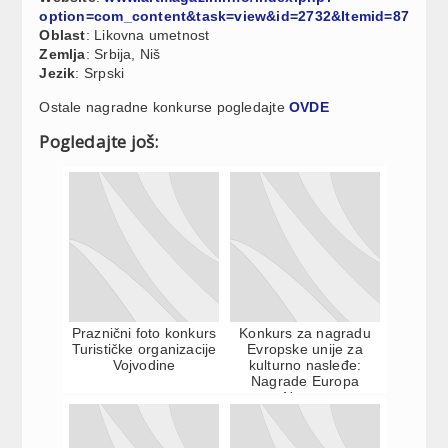
option=com_content&task=view&id=2732&Itemid=87
Oblast
: Likovna umetnost
Zemlja
: Srbija, Niš
Jezik
: Srpski
Ostale nagradne konkurse pogledajte
OVDE
Pogledajte još:
Praznični foto konkurs
Konkurs za nagradu
Turističke organizacije
Evropske unije za
Vojvodine
kulturno nasleđe:
Nagrade Europa
Nostra