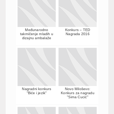
Međunarodno
Konkurs – TED
takmičenje mladih u
Nagrada 2016
dizajnu ambalaže
Nagradni konkurs
Novo Miloševo:
"Biće i jezik"
Konkurs za nagradu
"Sima Cucić"