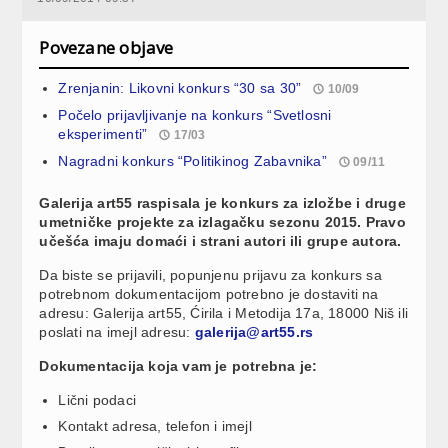
Povezane objave
Zrenjanin: Likovni konkurs “30 sa 30”
10/09
Počelo prijavljivanje na konkurs “Svetlosni
eksperimenti”
17/03
Nagradni konkurs “Politikinog Zabavnika”
09/11
Galerija art55 raspisala je konkurs za izložbe i druge
umetničke projekte za izlagačku sezonu 2015. Pravo
učešća imaju domaći i strani autori ili grupe autora.
Da biste se prijavili, popunjenu prijavu za konkurs sa
potrebnom dokumentacijom potrebno je dostaviti na
adresu: Galerija art55, Ćirila i Metodija 17a, 18000 Niš ili
poslati na imejl adresu:
galerija@art55.rs
Dokumentacija koja vam je potrebna je:
Lični podaci
Kontakt adresa, telefon i imejl