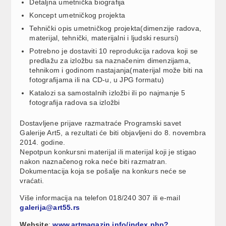
Detaljna umetnička biografija
Koncept umetničkog projekta
Tehnički opis umetničkog projekta(dimenzije radova,
materijal, tehnički, materijalni i ljudski resursi)
Potrebno je dostaviti 10 reprodukcija radova koji se
predlažu za izložbu sa naznačenim dimenzijama,
tehnikom i godinom nastajanja(materijal može biti na
fotografijama ili na CD-u, u JPG formatu)
Katalozi sa samostalnih izložbi ili po najmanje 5
fotografija radova sa izložbi
Dostavljene prijave razmatraće Programski savet
Galerije Art5, a rezultati će biti objavljeni do 8. novembra
2014. godine.
Nepotpun konkursni materijal ili materijal koji je stigao
nakon naznačenog roka neće biti razmatran.
Dokumentacija koja se pošalje na konkurs neće se
vraćati.
Više informacija na telefon 018/240 307 ili e-mail
galerija@art55.rs
Website
:
www.artmagazin.info/index.php?