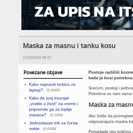
Maska za masnu i tanku kosu
21/10/2016 09:17
Povezane objave
Postoje različiti kozm
kada je kosi potrebna
Kako napraviti torbicu za
Srećom, postoji i jednos
laptop?
09/05
Potrebna su vam samo 
Kako da svoj travnjak
Maska za masn
„vratite u život“ na vreme i
pripremite ga za toplije
mesece?
18/02
Ako želite da pomognete
odgovarajuća maska koju
Jednostavan trik za čvrste
nokte
04/08
Pomešajte istu količinu 