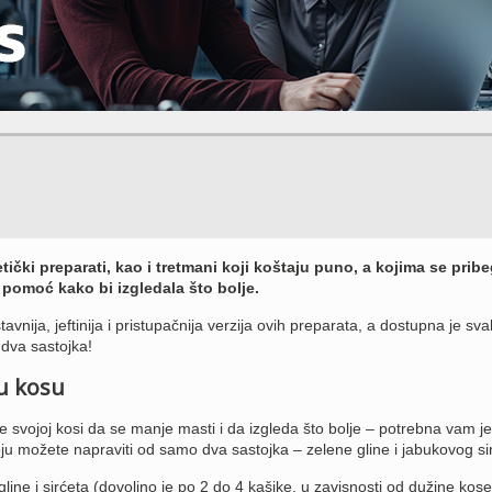
etički preparati, kao i tretmani koji koštaju puno, a kojima se prib
 pomoć kako bi izgledala što bolje.
tavnija, jeftinija i pristupačnija verzija ovih preparata, a dostupna je s
dva sastojka!
u kosu
 svojoj kosi da se manje masti i da izgleda što bolje – potrebna vam je
 možete napraviti od samo dva sastojka – zelene gline i jabukovog si
gline i sirćeta (dovoljno je po 2 do 4 kašike, u zavisnosti od dužine kos