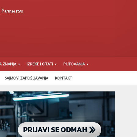
Partnerstvo
A ZNANJA
IZREKE I CITATI
PUTOVANJA
SAJMOVI ZAPOŠLJAVANJA
KONTAKT