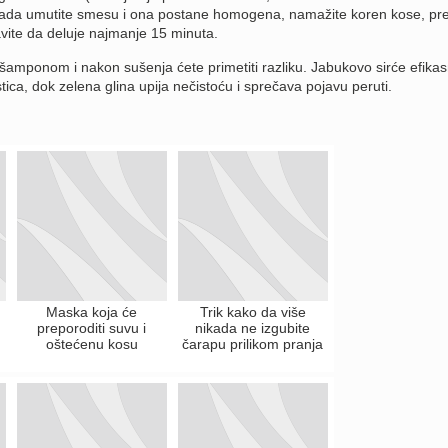
Kada umutite smesu i ona postane homogena, namažite koren kose, prek
avite da deluje najmanje 15 minuta.
šamponom i nakon sušenja ćete primetiti razliku. Jabukovo sirće efika
estica, dok zelena glina upija nečistoću i sprečava pojavu peruti.
Maska koja će
Trik kako da više
preporoditi suvu i
nikada ne izgubite
oštećenu kosu
čarapu prilikom pranja