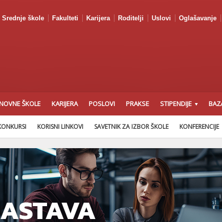
Srednje škole
Fakulteti
Karijera
Roditelji
Uslovi
Oglašavanje
NOVNE ŠKOLE
KARIJERA
POSLOVI
PRAKSE
STIPENDIJE
BAZ
KONKURSI
KORISNI LINKOVI
SAVETNIK ZA IZBOR ŠKOLE
KONFERENCIJE