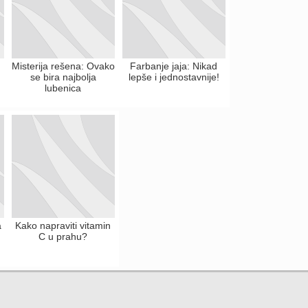
Misterija rešena: Ovako
Farbanje jaja: Nikad
se bira najbolja
lepše i jednostavnije!
lubenica
a
Kako napraviti vitamin
C u prahu?