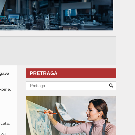
egava
PRETRAGA
vakome.
rćeta.
e za