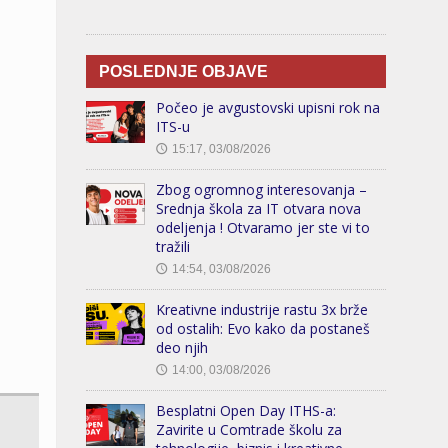
POSLEDNJE OBJAVE
Počeo je avgustovski upisni rok na
ITS-u
15:17, 03/08/2026
🕔
Zbog ogromnog interesovanja –
Srednja škola za IT otvara nova
odeljenja ! Otvaramo jer ste vi to
tražili
14:54, 03/08/2026
🕔
Kreativne industrije rastu 3x brže
od ostalih: Evo kako da postaneš
deo njih
14:00, 03/08/2026
🕔
Besplatni Open Day ITHS-a:
Zavirite u Comtrade školu za