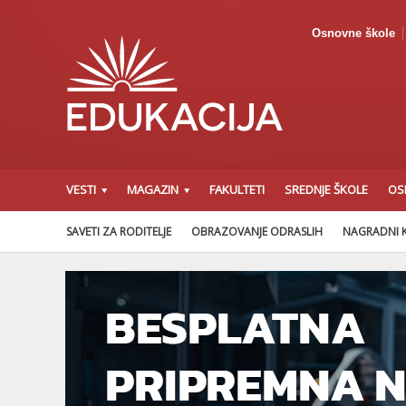
Osnovne škole
VESTI
MAGAZIN
FAKULTETI
SREDNJE ŠKOLE
OS
SAVETI ZA RODITELJE
OBRAZOVANJE ODRASLIH
NAGRADNI 