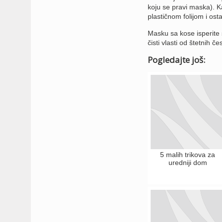
koju se pravi maska). 
plastičnom folijom i ost
Masku sa kose isperite 
čisti vlasti od štetnih č
Pogledajte još:
5 malih trikova za
uredniji dom