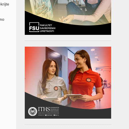
rijte
sno