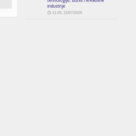
tehnologije, biznis i kreativne
industrije
11:00, 22/07/2026
🕔